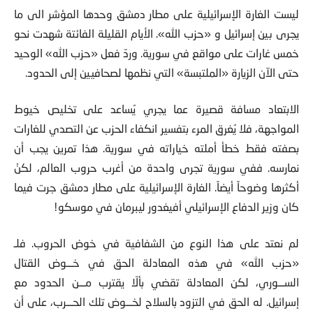
ليست الغارة الإسرائيلية على مطار دمشق وحدها المؤشر الى ما
يجرى بين إسرائيل و «حزب الله». الأيام القليلة الفائتة شهدت نحو
خمس غارات على مواقع في سورية. وردّ فعل «حزب الله» الوحيد
حتى الآن الزيارة «الملتبسة» التي نظمها لصحافيين إلى الحدود.
الابتعاد مسافة قصيرة عما يجري يُساعد على تخليص خيوط
المواجهة، فلا يُغرق المرء بتفسير انكفاء الحزب عن التصدي للغارات
بصفته فقط خطأ أملته خياراته في سورية. هذا تمرين يجب أن
نمارسه. ففي سورية تجرى واحدة من أغرب حروب العالم، لكنْ
أكثرها وضوحاً أيضاً. الغارة الإسرائيلية على مطار دمشق جرت فيما
كان وزير الدفاع الإسرائيلي أفيغدور ليبرمان في موسكو!
لم نعتد على هذا النوع من الشفافية في خوض الحروب. فلـ
«حزب الله» في هذه المعادلة الحق في خـــوض القتال
الســـوري، لكن المعادلة تقضي بألّا يقترب مـــن الحدود مع
إسرائيل. له الحق في التزود بالسلاح لخـــوض تلك الحـــرب، على أن