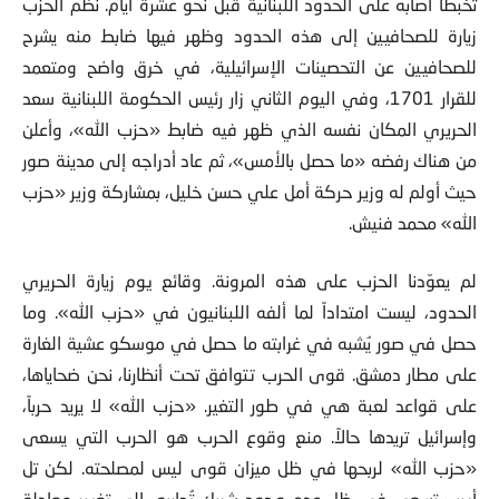
تخبطاً أصابه على الحدود اللبنانية قبل نحو عشرة أيام. نظم الحزب
زيارة للصحافيين إلى هذه الحدود وظهر فيها ضابط منه يشرح
للصحافيين عن التحصينات الإسرائيلية، في خرق واضح ومتعمد
للقرار 1701، وفي اليوم الثاني زار رئيس الحكومة اللبنانية سعد
الحريري المكان نفسه الذي ظهر فيه ضابط «حزب الله»، وأعلن
من هناك رفضه «ما حصل بالأمس»، ثم عاد أدراجه إلى مدينة صور
حيث أولم له وزير حركة أمل علي حسن خليل، بمشاركة وزير «حزب
الله» محمد فنيش.
لم يعوّدنا الحزب على هذه المرونة. وقائع يوم زيارة الحريري
الحدود، ليست امتداداً لما ألفه اللبنانيون في «حزب الله». وما
حصل في صور يُشبه في غرابته ما حصل في موسكو عشية الغارة
على مطار دمشق. قوى الحرب تتوافق تحت أنظارنا، نحن ضحاياها،
على قواعد لعبة هي في طور التغير. «حزب الله» لا يريد حرباً،
وإسرائيل تريدها حالاً. منع وقوع الحرب هو الحرب التي يسعى
«حزب الله» لربحها في ظل ميزان قوى ليس لمصلحته. لكن تل
أبيب تسعى في ظل عدم وجود شريك تُحاربه، إلى تغيير معادلة