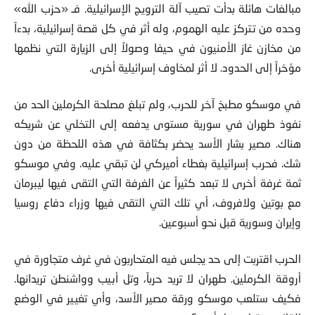
مبالغات هائلة بدأت تصيب آلة الترويج الإسرائيلية. فـ «حزب الله»
وحده من تتركز عليه الهموم، وله أثر في كل قصة إسرائيلية، بدءاً
من مخازن غاز الأمنيون في حيفا وصولاً إلى الزيارة التي نظمها
مؤخراً إلى الحدود. لا أثر لمخاوف إسرائيلية أخرى.
في موسكو مطبخ آخر للحرب، ولم تبلغ مصلحة الكرملين الحد من
نفوذ طهران في سورية مستوى يدفعه إلى التخلي عن شريكه
هناك. مصير بشار الأسد يحضر بكثافة في هذه اللحظة من دون
شك. فحرب إسرائيلية بغطاء أميركي لن تبقي عليه. وفي موسكو
ثمة غرفة أخرى لا تبعد كثيراً عن الغرفة التي التقى فيها ليبرمان
مع بوتين ولافروف، أي تلك التي التقى فيها وزراء دفاع روسيا
وإيران وسورية قبل نحو أسبوعين.
الحرب اقتربت إلى حد يجلس فيه المتحاربون في غرف متجاورة في
أروقة الكرملين. طهران لا تريد حرباً، وتل أبيب وواشنطن تريدانها.
فكيف ستلعب موسكو ورقة مصير الأسد، وأي تغيير في الوضع