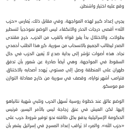
وقع عليه اختيار واشنطن.
يجرى إعداد كبير لهذه المواجهة، وفي مقابل ذلك، يُمارس «حزب
الله» أقصى درجات الحذر والانكفاء. ليس الوضع نموذجياً لتسطير
بطولات. والاختلال بدأ يفرز قواه بالقرب من الحزب. خرج مقتدى
الصدر ليطالب الجميع بالانسحاب من سورية. كرر هذا الطلب أحمدي
نجاد. هذه أصوات تؤشر إلى بداية صدع لا يُعين الحزب في حال
السقوط في المواجهة. وهي أيضاً صادرة عن شعور بأن تدفق
طهران على المنطقة وصل إلى مستوى يُهدد أصحابه بالاختناق.
فترامب أشهر نواياه، وقصف في سورية من خارج معادلة التوازن
مع موسكو.
الوضع عالق عند خطوة روسية تُسهل الحرب وتلبي شهية نتانياهو
إليها. لكن العيش في عنق زجاجة ليس بالأمر اليسير، فرئيس
الحكومة الإسرائيلية يدفع بكل طاقته نحو توفير شروط حرب على
«حزب الله». والمرء اذ يُراقب إعداد المسرح في إسرائيل يشعر بأن