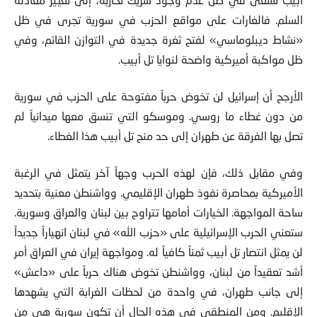
السلم. فالغارات على مواقع الحزب في سورية تجرى في ظل
«نشاط ديبلوماسي» لفتح ثغرة جديدة في التوازن القائم، وفي
ظل مواكبة أميركية واضحة لنوايا تل أبيب.
الأرجح أن إسرائيل لن تخوض حرباً مفتوحة على الحزب في سورية
من دون غطاء ما روسي. وموسكو التي تنسق معها ميدانياً لم
تصل بها الفرقة عن طهران إلى حد منح تل أبيب هذا الغطاء.
وفي مقابل ذلك، فإن لهذه الحرب وجهاً آخر يتمثل في الرغبة
الأميركية بمحاصرة نفوذ طهران الإقليمي. وواشنطن معنية بتحديد
ساحة المواجهة. الخيارات أمامها تتراوح بين لبنان والعراق وسورية.
ستعني الحرب الإسرائيلية على «حزب الله» في لبنان انهياراً جديداً
لن يمثل انتصار تل أبيب ثمناً كافياً له. ومواجهة إيران في العراق أمر
أشد تعقيداً من لبنان، وواشنطن تخوض هناك حرباً على «داعش»
إلى جانب طهران، في واحدة من لحظات الغرابة التي يشهدها
الإقليم. ومن المنطقي في هذه الحال أن تكون سورية هي من