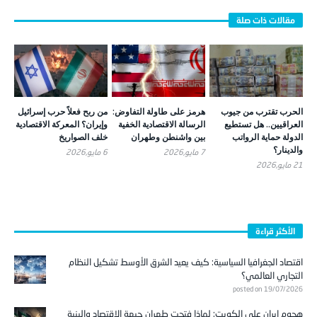
الحرب تقترب من جيوب
هرمز على طاولة التفاوض:
من ربح فعلاً حرب إسرائيل
العراقيين.. هل تستطيع
الرسالة الاقتصادية الخفية
وإيران؟ المعركة الاقتصادية
الدولة حماية الرواتب
بين واشنطن وطهران
خلف الصواريخ
والدينار؟
7 مايو,2026
6 مايو,2026
21 مايو,2026
الأكثر قراءة
اقتصاد الجغرافيا السياسية: كيف يعيد الشرق الأوسط تشكيل النظام
التجاري العالمي؟
posted on 19/07/2026
هجوم إيران على الكويت: لماذا فتحت طهران جبهة الاقتصاد والبنية