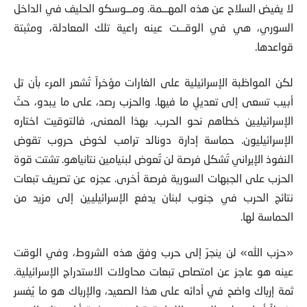
لا يفيض السلاح عن هذه المهـــمة. ومـــوسكو الحليف في الداخل
السوري، هي في الوقـــت عينه راعية تلك المعادلة، ومثبتة
قواعدها.
لكن المواظبة الإسرائيلية على الغارات مؤخراً تُشعر المرء بأن تل
أبيب تسعى إلى تعديلٍ ما فيها. والحزب رصد، على ما يبدو، حثّ
الإسرائيليين خطاهم نحو الحرب. بهذا المعنى، فالتوقيت اختاره
الإسرائيليون. حماسة إدارة دونالد ترامب لخوض حروب تقوض
النفوذ الإيراني تُشكل فرصة لن تُعوض لبنيامين نتانياهو. تشتت قوة
الحزب على الجبهات السورية فرصة أخرى. عجزه عن تصريف تبعات
نتائج الحرب في جنوب لبنان يدفع الإسرائيليين إلى مزيد من
الحماسة لها.
«حزب الله» لن ينجرّ إلى حرب وفق هذه الشروط، وفي الوقت
عينه هو عاجز عن امتصاص تبعات محاولات الاستدراج الإسرائيلية.
ثمة إرباك واضح في أدائه على هذا الصعيد، والإرباك هو ما يُفسر