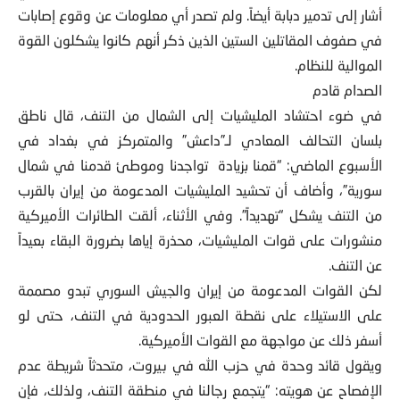
أشار إلى تدمير دبابة أيضاً. ولم تصدر أي معلومات عن وقوع إصابات
في صفوف المقاتلين الستين الذين ذكر أنهم كانوا يشكلون القوة
الموالية للنظام.
الصدام قادم
في ضوء احتشاد المليشيات إلى الشمال من التنف، قال ناطق
بلسان التحالف المعادي لـ”داعش” والمتمركز في بغداد في
الأسبوع الماضي: “قمنا بزيادة تواجدنا وموطئ قدمنا في شمال
سورية”، وأضاف أن تحشيد المليشيات المدعومة من إيران بالقرب
من التنف يشكل “تهديداً”. وفي الأثناء، ألقت الطائرات الأميركية
منشورات على قوات المليشيات، محذرة إياها بضرورة البقاء بعيداً
عن التنف.
لكن القوات المدعومة من إيران والجيش السوري تبدو مصممة
على الاستيلاء على نقطة العبور الحدودية في التنف، حتى لو
أسفر ذلك عن مواجهة مع القوات الأميركية.
ويقول قائد وحدة في حزب الله في بيروت، متحدثاً شريطة عدم
الإفصاح عن هويته: “يتجمع رجالنا في منطقة التنف، ولذلك، فإن