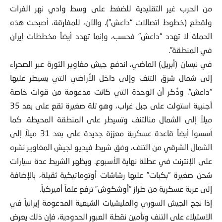
من الحرب غير التقليدية للضغط على وسط وادي نهر الفرات
ولقطع (خطوط اتصالات “داعش”). والآن، للمفارقة، أصبحت هذه
الحملة لا تهدد “داعش” فحسب، وإنما تهدد أيضاً مخططات إيران
في المنطقة”.
في نيسان (أبريل) الماضي، اندفع جيش مغاوير الثورة عبر الصحراء
إلى شمال شرق التنف وإلى داخل الأراضي التي يسيطر عليها
“داعش”. وذُكر أن الوحدة التي كانت مدعومة من قوات خاصة
أجنبية استولت على جبل غراب، وهو تلة صغيرة تقع على بعد 35
ميلاً إلى الشمال منالتنف وتسيطر على المنطقة المحيطة. كما
أسسوا أيضاً قاعدة عسكرية معززة جديدة على بعد 31 ميلاً إلى
الشمال الشرقي من التنف، وفق شريط فيديو لجيش المغاوير نشره
على الإنترنت في عطلة نهاية الأسبوع. ويظهر الشريط عدة سيارات
شحن صغيرة “بكبات” عليها رشاشات أوتوماتيكية ثقيلة، بالإضافة
إلى عربة عسكرية من طراز “أوشكوش” ترفع علماً أميركياً.
إذا نجح الجيش السوري والمليشيات الشيعية المدعومة إيرانياً في
الاستيلاء على التنف وتأمين نقطة العبور الحدودية، فإن ذلك يعرض