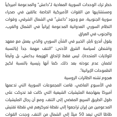
خطر ترك الوحدات السورية المعادية لـ”داعش” والمدعومة أميركياً
ومستشاريها من القوات الأميركية الخاصة عالقين في صحراء
سورية الجنوبية، مع وجود “داعش” في الشمال الشرقي، وقوات
النظام السوري العدوانية المدعومة إيرانياً في الشمال والغرب،
والجنوب في العراق.
يقول أندرو تابلر، الخبير في الشأن السوري والذي يعمل مع معهد
واشنطن لسياسة الشرق الأدنى: “التنف مهمة جداً (بالنسبة
للولايات المتحدة)، ليس فقط لإلحاق الهزيمة بـداعش، بل وأيضاً
لضمان عدم عودته بعد ذلك. كما أنها رئيسية بالنسبة لكبح
الطموحات الإيرانية”.
هجوم تشنه الطائرات الروسية
في الأسبوع الماضي، قامت المجموعات السورية التي تدعمها
أميركا بمهاجمة المليشيات الشيعية التي كانت قد تحركت على
طول الطريق السريع المفضي إلى التنف. ومع أن رجال المليشيات
المدعومين من إيران تراجعوا إلى نقطة تمركزهم في نقطة تفتيش
ظاظا التي تبعد 50 ميلاً إلى الشمال من التنف، وجدت القوات