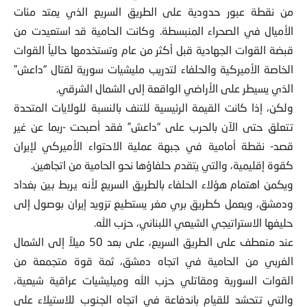
من نقطة عبور حدودية على الطريق السريع الذي يمتد مئات
الأميال في الصحراء المنبسطة. وكانت الحامية قد استعيدت من
قبضة القوات الجهادية قبل أكثر من عام وتستخدمها حالياً القوات
الخاصة الأميركية والحلفاء لتدريب مليشيات سورية لقتال “داعش”
الذي يسيطر على الأراضي الواقعة إلى الشمال الشرقي.
ولكن، إذا كانت القيمة الرئيسية للتنف بالنسبة للولايات المتحدة
تتعلق حتى الآن بالحرب على “داعش” فقد أصبحت -ربما عن غير
قصد- نقطة أمامية في جبهة عملية الاحتواء الأميركي لإيران
كقوة إقليمية، والتي يتقدم حلفاؤها نحو الحامية من اتجاهين.
ويكمن اهتمام هؤلاء الحلفاء بالطريق السريع لأنه يربط بين بغداد
ودمشق، ويعمل كطريق بري مغر يستطيع تزويد إيران بوصول إلى
حليفها الاستراتيجي الشيعي اللبناني، حزب الله.
عند منعطف على الطريق السريع، على بعد 50 ميلاً إلى الشمال
الغربي من الحامية في اتجاه دمشق، ثمة قوة متجمعة من
القوات السورية ومقاتلي حزب الله وميليشيات عراقية شيعية،
والتي تتحشد للقيام باندفاعة في اتجاه الجنوب للاستيلاء على