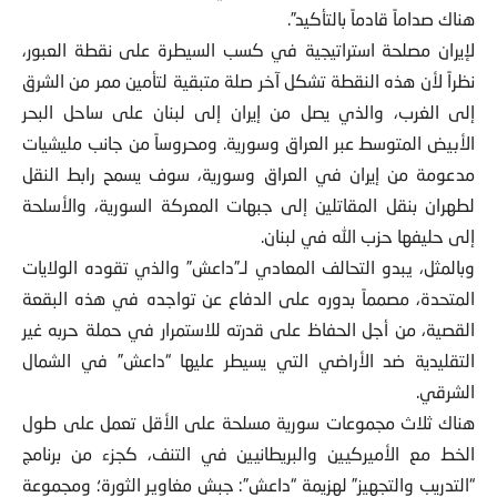
هناك صداماً قادماً بالتأكيد”.
لإيران مصلحة استراتيجية في كسب السيطرة على نقطة العبور،
نظراً لأن هذه النقطة تشكل آخر صلة متبقية لتأمين ممر من الشرق
إلى الغرب، والذي يصل من إيران إلى لبنان على ساحل البحر
الأبيض المتوسط عبر العراق وسورية. ومحروساً من جانب مليشيات
مدعومة من إيران في العراق وسورية، سوف يسمح رابط النقل
لطهران بنقل المقاتلين إلى جبهات المعركة السورية، والأسلحة
إلى حليفها حزب الله في لبنان.
وبالمثل، يبدو التحالف المعادي لـ”داعش” والذي تقوده الولايات
المتحدة، مصمماً بدوره على الدفاع عن تواجده في هذه البقعة
القصية، من أجل الحفاظ على قدرته للاستمرار في حملة حربه غير
التقليدية ضد الأراضي التي يسيطر عليها “داعش” في الشمال
الشرقي.
هناك ثلاث مجموعات سورية مسلحة على الأقل تعمل على طول
الخط مع الأميركيين والبريطانيين في التنف، كجزء من برنامج
“التدريب والتجهيز” لهزيمة “داعش”: جبش مغاوير الثورة؛ ومجموعة