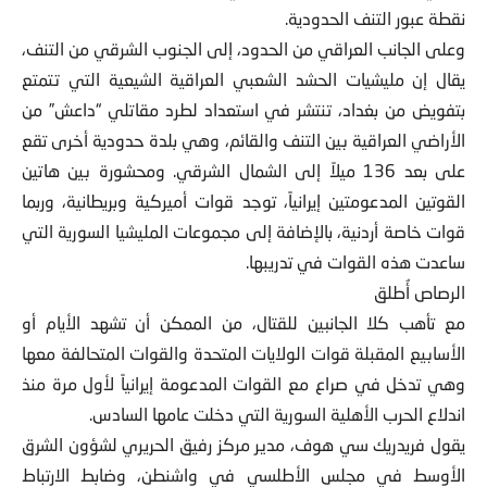
نقطة عبور التنف الحدودية.
وعلى الجانب العراقي من الحدود، إلى الجنوب الشرقي من التنف،
يقال إن مليشيات الحشد الشعبي العراقية الشيعية التي تتمتع
بتفويض من بغداد، تنتشر في استعداد لطرد مقاتلي “داعش” من
الأراضي العراقية بين التنف والقائم، وهي بلدة حدودية أخرى تقع
على بعد 136 ميلاً إلى الشمال الشرقي. ومحشورة بين هاتين
القوتين المدعومتين إيرانياً، توجد قوات أميركية وبريطانية، وربما
قوات خاصة أردنية، بالإضافة إلى مجموعات المليشيا السورية التي
ساعدت هذه القوات في تدريبها.
الرصاص أُطلق
مع تأهب كلا الجانبين للقتال، من الممكن أن تشهد الأيام أو
الأسابيع المقبلة قوات الولايات المتحدة والقوات المتحالفة معها
وهي تدخل في صراع مع القوات المدعومة إيرانياً لأول مرة منذ
اندلاع الحرب الأهلية السورية التي دخلت عامها السادس.
يقول فريدريك سي هوف، مدير مركز رفيق الحريري لشؤون الشرق
الأوسط في مجلس الأطلسي في واشنطن، وضابط الارتباط