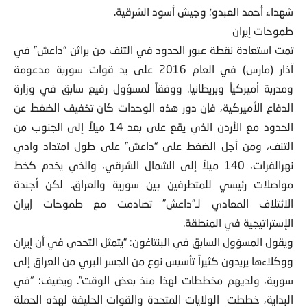
شهداء أحمد العبدو؛ وجيش أسود الشرقية.
طموحات إيران
تمت استعادة نقطة عبور الحدود في التنف من براثن “داعش” في
آذار (مارس) في العام 2016 على يد قوات سورية مدعومة
ومدربة أميركياً وبريطانيا. ووفقاً لمسؤول رفيع سابق في وزارة
الدفاع الأميركية، فإن دور هذه الوحدات كان تخفيف الضغط عن
الحدود مع الأردن الذي يقع على بعد 14 ميلاً إلى الجنوب من
التنف، ومن أجل الضغط على “داعش” على طول امتداد وادي
نهرالفرات، 140 ميلاً إلى الشمال الشرقي، والذي يخدم كخط
مواصلات رئيسي للمتطرفين بين سورية والعراق. لكن أجندة
الائتلاف المعادي لـ”داعش” تصادمت مع طموحات إيران
الإستراتيجية في المنطقة.
ويقول المسؤول السابق في البنتاغون: “يتمثل التحدي في أن إيران
ووكلاءها يريدون كثيراً تأسيس نوع من الجسر البري من العراق إلى
سورية، ولديهم مخططات لهذا منذ بعض الوقت”. ويضيف: “في
البداية، خططت الولايات المتحدة والقوات الحليفة لهذه الحملة