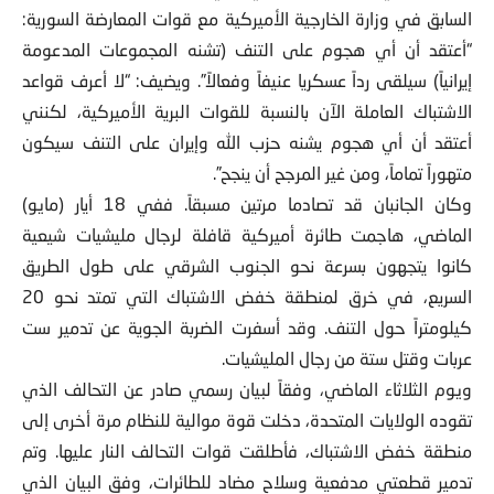
السابق في وزارة الخارجية الأميركية مع قوات المعارضة السورية:
“أعتقد أن أي هجوم على التنف (تشنه المجموعات المدعومة
إيرانياً) سيلقى رداً عسكريا عنيفاً وفعالاً”. ويضيف: “لا أعرف قواعد
الاشتباك العاملة الآن بالنسبة للقوات البرية الأميركية، لكنني
أعتقد أن أي هجوم يشنه حزب الله وإيران على التنف سيكون
متهوراً تماماً، ومن غير المرجح أن ينجح”.
وكان الجانبان قد تصادما مرتين مسبقاً. ففي 18 أيار (مايو)
الماضي، هاجمت طائرة أميركية قافلة لرجال مليشيات شيعية
كانوا يتجهون بسرعة نحو الجنوب الشرقي على طول الطريق
السريع، في خرق لمنطقة خفض الاشتباك التي تمتد نحو 20
كيلومتراً حول التنف. وقد أسفرت الضربة الجوية عن تدمير ست
عربات وقتل ستة من رجال المليشيات.
ويوم الثلاثاء الماضي، وفقاً لبيان رسمي صادر عن التحالف الذي
تقوده الولايات المتحدة، دخلت قوة موالية للنظام مرة أخرى إلى
منطقة خفض الاشتباك، فأطلقت قوات التحالف النار عليها. وتم
تدمير قطعتي مدفعية وسلاح مضاد للطائرات، وفق البيان الذي