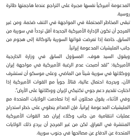
المدعومة أميركياً نفسها مجبرة على التراجع عندما هاجمتها طائرة
روسية.
تبقى المخاطر المحتملة في المواجهة في التنف ضخمة. ومن غير
المرجح أن تكون الإدارة الأميركية الجديدة أقل تردداً في سورية من
السابق، خاصة إذا تعرضت قواتها السورية بالوكالة إلى هجوم من
جانب المليشيات المدعومة إيرانياً.
ويقول السيد هوف، المسؤول السابق في وزارة الخارجية
الأميركية: “لقد أصبحت عدم الرغبة الأميركية في مواجهة إيران
ووكلائها في سورية شيئاً من الماضي. وعلى موسكو أن تستشرف
الآن، وبدرجة احتمال عالية، قتالاً جوياً مع القوات الأميركية إذا
اختارت تقديم دعم جوي تكتيكي لإيران ووكلائها على الأرض”.
وفي الأثناء، يقول محللون أنه إذا تصادمت الولايات المتحدة مع
المليشيات المدعومة إيرانياً، فإن الصدام ينطوي على خطر استدراج
عمليات انتقامية من جانب وكلاء إيران ضد القوات الأميركية
المنتشرة في العراق. لكن من غير المرجح أن يردع ذلك الولايات
المتحدة عن الدفاع عن مصالحها في جنوب سورية.