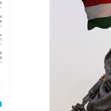
ال
26
ال
ال
26
تد
(7)
26
إل
26