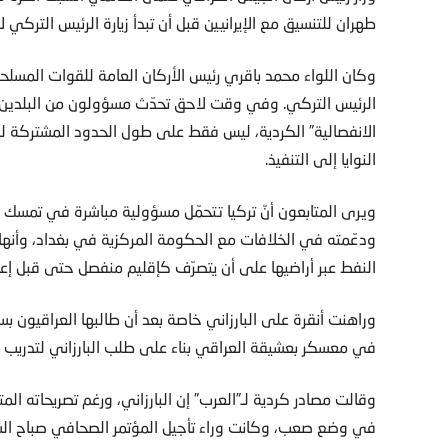
طهران للتنسيق مع الإيرانيين قبل أن تبدأ زيارة الرئيس التركي لإير
وكان اللواء محمد باقري رئيس الأركان العامة للقوات المسلح
الرئيس التركي. وفي وقت لاحق تحدّث مسؤولون من البلدين ع
الانفصالية” الكردية، ليس فقط على طول الحدود المشتركة لكلا
النوايا إلى التنفيذ.
ويرى المتابعون أنّ تركيا تتحمّل مسؤولية مباشرة في تمسك الب
ودعّمته في الخلافات مع الحكومة المركزية في بغداد، وأنها 
النفط عبر أراضيها على أن يتصرّف كإقليم منفصل حتى قبل إعلان 
وراهنت أنقرة على البارزاني خاصة بعد أن طالبها العراقيون 
في معسكر بعشيقة العراقي بناء على طلب البارزاني لتدريب ال
وقالت مصادر كردية لـ”العرب” إن البارزاني، ورغم تصريحاته المت
في وضع صعب، وكانت وراء تأجيل المؤتمر الصحافي صباح السب