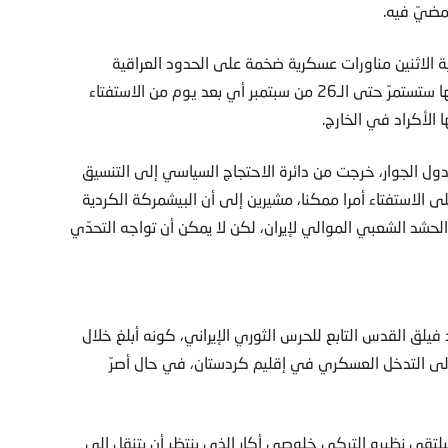
لمضيّ فيه.
ية الاثنين مناورات عسكرية ضخمة على الحدود العراقية
بمشاركة مئة آلية بينها دبابات. وقالت في بيان لها إن مناوراتها ستستمرّ حتى الـ26 من سبتمبر أي بعد يوم من الاستفتاء
 الأكراد في الخارج.
ول الجوار، خرجت من دائرة الاحتجاج السياسي إلى التنسيق
ى الاستفتاء أمرا ممكنا، مشيرين إلى أن البيشمركة الكردية
حشد الشعبي الموالي لإيران، لكن لا يمكن أن تواجه التحدّي
يلق القدس التابع للحرس الثوري الإيراني، كونه أبلغ خلال
ر إلى التدخل العسكري في إقليم كردستان، في حال أصرّ
ليلتقي نظيره التركي خلوصي أكار الذي ينتظر أن يتنقل إلى