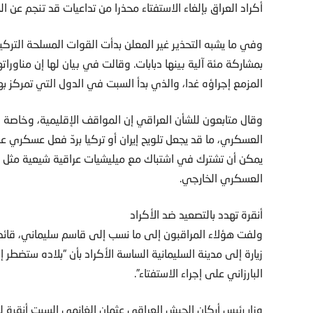
أكراد العراق بإلغاء الاستفتاء محذرا من تداعيات قد تنجم عن ا
وفي ما يشبه التحذير غير المعلن بدأت القوات المسلحة الترك
المزمع إجراؤه غدا، والذي بدأ السبت في الدول التي تمركز بها
وقال متابعون للشأن العراقي إن المواقف الإقليمية، وخاصة د
العسكري، ما قد يجعل تلويح إيران أو تركيا بردّ فعل عسكري عل
يمكن أن تشترك في اشتباك مع ميليشيات عراقية شيعية مثل ال
العسكري الخارجي.
أنقرة تهدد بالتصعيد ضد الأكراد
ولفت هؤلاء المراقبون إلى ما نسب إلى قاسم سليماني، قائد ف
زيارة إلى مدينة السليمانية الساسة الأكراد بأن “بلاده ستضط
البارزاني على إجراء الاستفتاء”.
وزار رئيس أركان الجيش العراقي عثمان الغانمي السبت أنقرة 