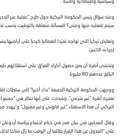
وسياسية واقتصادية وأمنية”.
وعند سؤال رئيس الحكومة التركية حول طرح “عملية عبر الحدود
سيتم تفعليه منها ومتى؟ المسألة متعلقة بالتوقيت بحسب تطو
وتعارض تركيا التي تواجه تمرّدا انفصاليا كرديا على أراضيها ب
إجراءه الاثنين.
وتخشى أنقرة أن يعزز حصول أكراد العراق على استقلالهم طموح
البالغ عددهم 80 مليونا.
ووجهت الحكومة التركية الجمعة “نداء أخيرا” إلى سلطات إقلي
تعتبره أنقرة “غير شرعي”، وشددت على أنها تنظر في “جميع ال
التركي أن هذا الاستفتاء “غير قانوني وغير مقبول” و”يهدد مب
وقال المجلس في بيان صدر في ختام اجتماع برئاسة أردوغان 
على “العدول عن هذا القرار طالما أن الوقت ما زال متاحا لذلك”