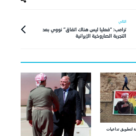
ترامب: “فعليا ليس هناك اتفاق” نووي بعد
التجربة الصاروخية الإيرانية
 لتطويق تداعيات