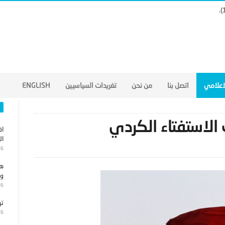
لاعلامي
اتصل بنا
من نحن
تغريدات السياسيين
ENGLISH
 الاستفتاء الكردي
اق
ال
26
هج
وا
26
تر
26