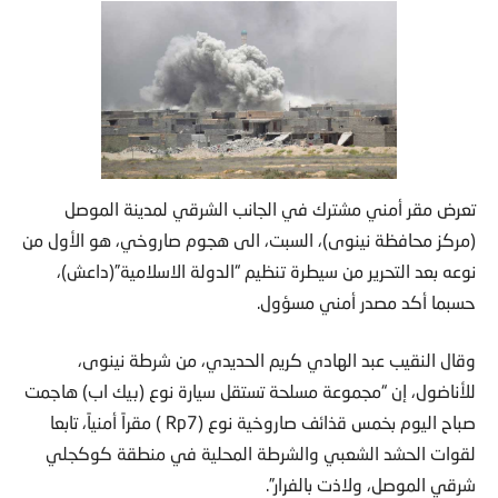
تعرض مقر أمني مشترك في الجانب الشرقي لمدينة الموصل
(مركز محافظة نينوى)، السبت، الى هجوم صاروخي، هو الأول من
نوعه بعد التحرير من سيطرة تنظيم “الدولة الاسلامية”(داعش)،
حسبما أكد مصدر أمني مسؤول.
وقال النقيب عبد الهادي كريم الحديدي، من شرطة نينوى،
للأناضول، إن “مجموعة مسلحة تستقل سيارة نوع (بيك اب) هاجمت
صباح اليوم بخمس قذائف صاروخية نوع (Rp7 ) مقراً أمنياً، تابعا
لقوات الحشد الشعبي والشرطة المحلية في منطقة كوكجلي
شرقي الموصل، ولاذت بالفرار”.