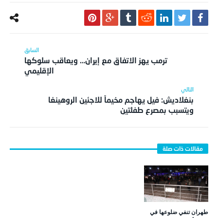
ترمب يهز الاتفاق مع إيران… ويعاقب سلوكها
الإقليمي
بنغلاديش: فيل يهاجم مخيماً للاجئين الروهينغا
ويتسبب بمصرع طفلتين
طهران تنفي ضلوعها في
هجوم أربيل.. تنديد دولي