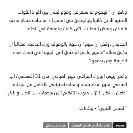
وتابع، ان “الهجوم لم يسفر عن وقوع قتلى بين أفراد القوات
الأمنية الذين كانوا يتواجدون في المقر، إلا انه خلف خسائر مادية
بالمبنى وبعض العجلات التي كانت متوقفة في باحته”.
الحديدي، رفض ان يتهم أي جهة بالوقوف وراء الحادث، مطالباً ان
يكون هناك “تحقيق واسع للوصول الى الجهة التي نفذت هذه
الجريمة ومن يدعمها”.
وأعلن رئيس الوزراء العراقي حيدر العبادي، في 31 أغسطس/ آب
الماضي، تحرير قضاء تلعفر ومحافظة نينوى بالكامل من سيطرة
“داعش”، لكن لا تزال جيوب للتنظيم تشن هجمات بين الحين والآخر.
“القدس العربي” – وكالات
على مقر أمني شرقي الموصل
هجوم صاروخي