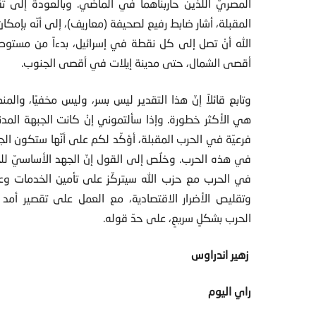
المصريّ اللذين حاربناهما في الماضي. وبالعودة إلى تق
المقبلة، أشار ضابط رفيع لصحيفة (معاريف)، إلى أنّه بإمكا
الله أنْ تصل إلى كل نقطة في إسرائيل، بدءاً من مستوط
أقصى الشمال، حتى مدينة إيلات في أقصى الجنوب.
وتابع قائلاً إنّ هذا التقدير ليس بسر، وليس مخفيًا، والم
هي الأكثر خطورة. وإذا سألتموني إنْ كانت الجبهة المد
فرعيّة في الحرب المقبلة، أؤكّد لكم على أنّها ستكون الج
في هذه الحرب. وخلُص إلى القول إنّ الجهد الأساسيّ للجب
في الحرب مع حزب الله سيتركّز على تأمين الخدمات وعمل
وتقليص الأضرار الاقتصادية، مع العمل على تقصير أمد ا
الحرب بشكلٍ سريعٍ، على حدّ قوله.
زهير اندراوس
راي اليوم