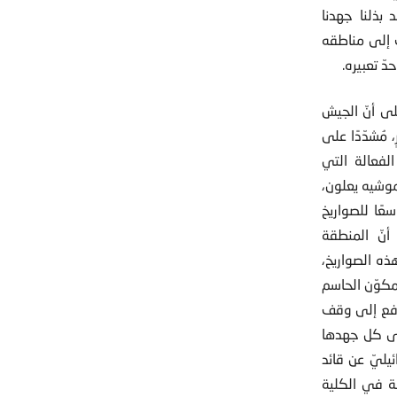
 بذلنا جهدنا
 إلى مناطقه
ّ تعبيره.
لى أنّ الجيش
 مُشدّدًا على
 الفعالة التي
 موشيه يعلون،
سعًا للصواريخ
أنّ المنطقة
هذه الصواريخ،
لمكوّن الحاسم
دفع إلى وقف
عى كل جهدها
يليّ عن قائد
مة في الكلية