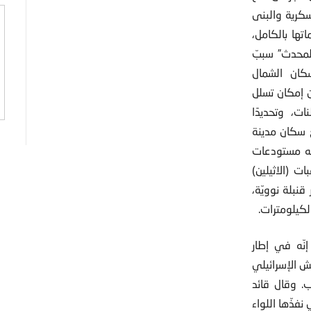
كرية والبنى
تها بالكامل،
لمحدث” سببّ
سكان الشمال
 إمكان تسلل
ت، وتحديدًا
ع سكان مدينة
له مستودعات
ت (الاثيلين)
نبلة نوويّة،
كيلومترات.
 إنّه في إطار
ش الإسرائيلي
. وقال قائد
 نفذّها اللواء