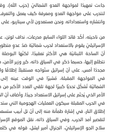
جاءت تمهيدًا لمواجهة العدو الشماليّ (حزب الله)، وقد
لنتدرب على مواجهة العدو ومعرفة كيف يعمل والتعرف
وانتشاره واستعداداته. ونحن مستعدون لأي سيناريو، على حد
من ناحيته، أكّد قائد اللواء السابع مدرعات، نداف لوتن، ع
الإسرائيليّ يقوم بالاستعداد لحرب شماليّة ضدّ عدوٍ متطورٍ،
أنّ الساحة اللبنانيّة هي الأكثر تعقيدًا، لكنّها البوصلة
نتطلع إليها، حسبما ذكر. في السياق ذاته، كرر وزير الأمن،
مجددًا أمس، على أنّ إسرائيل ستًواجه مستقبلاً إطلاقًا وا
في المواجهة المقبلة، مُشيرًا في الوقت عينه إلى 
الشماليّة تُشكّل تحديًا كبيرًا لجهة تلقي العدد الأكبر من 
الأمر الذي يُحتّم على إسرائيل الاستعداد جيدًا. وأضاف أنّ ا
في الحرب المقبلة سيكون العمليات الهجومية التي ست
إطلاق النار، في إشارة طمأنة منه إلى أنّ تل أبيب ستس
لتقصير أمد الحرب. وفي السياق ذاته، نقل الموقع الإسرائ
سلاح الجو الإسرائيليّ، الجنرال أمير ايشل، قوله في كل