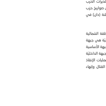
ديرات الحرب
ن صواريخ حزب
نة (دان) في
نطقة الشمالية
نيّة هي جبهة
بهة الأساسية
هة الداخليّة
يات الإنقاذ
لقتال وإنهاء