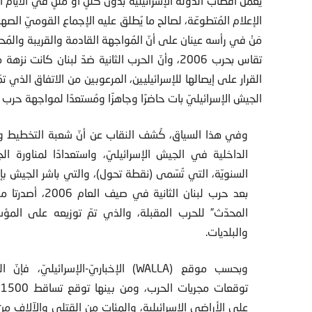
يعمل أقطاب الدولة الإسرائيليّة بدون كللٍ أوْ مللٍ في الأيام 
الإعلام المُتطوعّة، لصالح ما يُطلق عليه الإجماع القوميّ الصه
مَنْ في رأسه عينان على أنّ المُواجهة القادمة والقريبة والمُحت
تقاس بحرب 2006، وأنّ الحرب الثانية ضدّ لبنان ك
القرار على إيصالها للإسرائيليين، المرعوبين من الاتفاق الذي 
الجيش الإسرائيليّ بات حاضرًا وجاهزًا ومُستعدًا لمواجهة حرب
وفي هذا السياق، كُشف النقاب عن أنّ شعبة التخطيط وق
الداخلية في الجيش الإسرائيليّ، واستعدادًا لمناورة الج
السنويّة، التي تُسّمى (نقطة تحول)، والتي باشر الجيش بإج
بعد حرب لبنان الثانية في صيف
المحدّث” للحرب المقبلة، والذي تمّ توزيعه على المؤس
والبلديات.
وبحسب موقع (WALLA) الإخباريّ-الإسرائيليّ، 
تو
على الأراضي الإسرائيلية، والمئات من القتلى والآلاف م