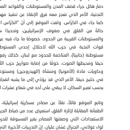
دمار هائل جراء قصف المدن والمستوطنات والقواعد العس
التحتية، الأمر الذي تعجز معه فرق الإنقاذ عن تنفيذ مهما
كما جاء في الكرّاس. ولفت الموقع إلى أنّ “الكرّاس ا
حالةً من القلق في صفوف الإسرائيليين، وتحديدًا 
والمستوطنات القريبة من الحدود، خصوصًا ما جاء فيه عن
قوات النخبة في حزب الله لاحتلال إحدى المستوطنا
مستوطنة (حانيتا)، المتاخمة للحدود مع لبنان. كذلك رف
حيفا ومحيطها الصوت، خوفًا من إصابة صواريخ حزب ال
وحاويات مادة (الأمونيا) ومنشأة (الهيدروجين) ومستوعبا
في خليج حيفا، الأمر الذي قد يؤدّي إلى ما يشبه انفجار ق
بحسب تعبير السكان، لا يبقي على أحد في شعاع عشرات ال
وتابع الموقع قائلاً، نقلاً عن مصادر عسكريّة إسرائيليّة،
الطمأنة المقابلة لإثارة القلق، استعرض عدد من ضباط الجي
الاستعدادات التي وصفتها المصادر بغير المسبوقة للحرب
لواء غولاني، الجنرال غسّان عليان، إنّ التدريبات الأخيرة التي