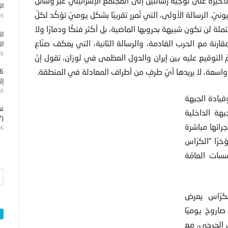
الأخيرة على توجيه رسالتين إلى المجتمع الإسرائيليّ عبر وسائل
ال
يونيّ.
الرسالة الأولى، التي تُمرر تقريبًا بشكل يوميّ تؤكّد لكلّ
26
ملة لن تكون شبيهة بحروبها الماضية، بل أكثر فتكًا ودمارًا ولا
ال
انت نزهة مقارنة مع الحرب القادمة، والرسالة الثانية، التي يعكف صنّاع
ال
26
تمّ التوقيع عليه بين إيران والدول العظمى في لوزان، تقول إنّ
 واسعة، لا يريدها أيّ طرفٍ من أطراف المعادلة في المنطقة.
إل
26
يادة الجبهة
تد
بهة الداخلية
(7)
رائها مباشرة
26
 العام 2006، أصدرتا مؤخرًا “الكرّاس
سات العامّة
فإنّ الكرّاس يعرض
قعات مجريات الحرب، ومن بينها توقع تساقط 1500 صاروخ يوميًا
ن الجرحى، مع