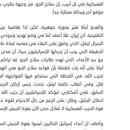
العسكرية في تل أبيب، إنّ سلاح الجو، من وجهة نظري، ب
موقع آخر وبحالة ممتازة جداً.
والعدو أيضًا تغيّر بصورة جوهرية، لكن إذا تغاضينا عن
التقليدية، أيْ إيران، فلا أعتقد أننا في وضع تهديد وجودي.
الجنرال إيشل، الذي وافق على البقاء في منصبه لمدّة عامٍ 
الحقيقة التي يجب أنْ يُدركها الإسرائيليون جيدًا، أن مدى
جو بيد الأعداء، التي تهدد طائرات سلاح الجو، قد تراكم ب
أيضًا على أنّه بات مُقتنعًا بأنّ قواعد سلاح الجو هي ال
لحزب الله، في اللحظة التي ستندلع فيها المواجهة الم
قال. وفي أعقاب كلمة ايشل، تحدث رئيس أركان الجيش
السابق، غابي أشكنازي، ليؤكد للإسرائيليين أنّ حزب الله 
احتلال الجليل، وقال: على الرغم من كلّ الاحترام لقوة حزب 
قوة الحزب العسكرية لا تُعادَل حتى الآن بقوة الجيش الإسر
وأضاف أنّ أعداء إسرائيل الحاليين ليسوا بقوة الجيش ال