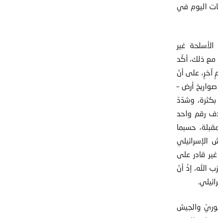
ات اليوم في
 الأسلحة غير
 مع ذلك، أكّد
آخرٍ، على أنّ
 صواريخ أرض –
كثرة، وشدّدّ
هدف رقم واحد
قبلة، حسبما
 الإسرائيلي
غير قادر على
الله، إذْ أنّ
ائيلي.
سوريّ والجيش