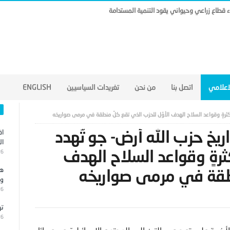
ناء قطاع زراعي وحيواني يقود التنمية المستدامة
لاعلامي
اتصل بنا
من نحن
تغريدات السياسيين
ENGLISH
 بكثرةٍ وقواعد السلاح الهدف الأوّل للحزب الذي تقع كلّ منطقة في مرمى صواريخه
اريخ حزب الله أرض- جو تُهدد
اق
ال
رةٍ وقواعد السلاح الهدف
26
نطقة في مرمى صواريخه
هج
وا
26
تر
26