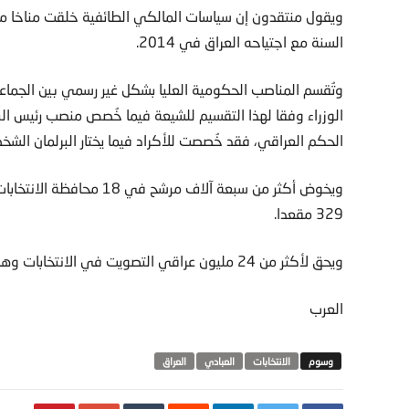
ويقول منتقدون إن سياسات المالكي الطائفية خلقت مناخا 
السنة مع اجتياحه العراق في 2014.
وتُقسم المناصب الحكومية العليا بشكل غير رسمي بين الجم
الوزراء وفقا لهذا التقسيم للشيعة فيما خُصص منصب رئيس ا
الحكم العراقي، فقد خُصصت للأكراد فيما يختار البرلمان الش
ويخوض أكثر من سبعة آلاف مر
329 مقعدا.
ويحق لأكثر من 24 مليون عراقي التصويت في الانتخابات وهي الرابعة منذ سقوط صدام.
العرب
الانتخابات
العبادي
العراق