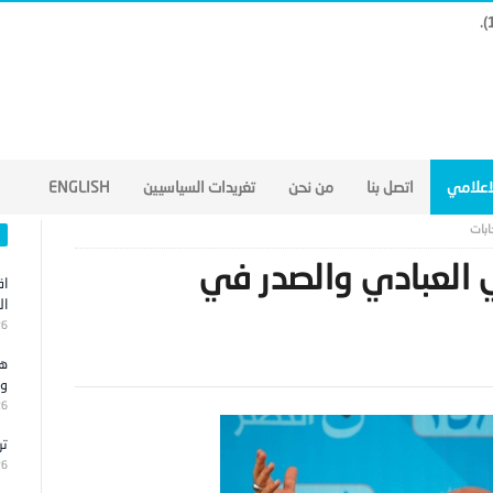
لاعلامي
اتصل بنا
من نحن
تغريدات السياسيين
ENGLISH
ابات
ي العبادي والصدر في
اق
ال
26
هج
وا
26
تر
26