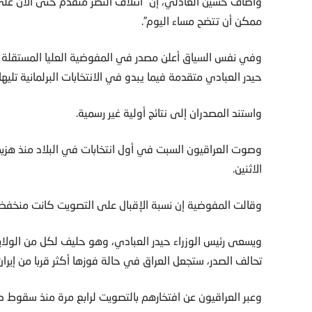
وأضاف حسين العادلي، إن “ائتلاف النصر متقدم حتى الآن على 
ممكن أن تتضح مساء اليوم”.
وفي نفس السياق أعلن مصدر في المفوضية العليا المستقلة لل
حيدر العبادي متقدمة فيما يبدو في الانتخابات البرلمانية تلي
واستند المصدران إلى نتائج أولية غير رسمية.
وصوت العراقيون السبت في أول انتخابات في البلاد منذ هزيمة ت
الاثنين.
وقالت المفوضية إن نسبة الإقبال على التصويت كانت منخفضة وبلغت 
ويسعى رئيس الوزراء حيدر العبادي، وهو حليف لكل من الولايا
تحالف الصدر، ستجعل العراق في حالة فوزها أكثر قربا من إيران
وعبر العراقيون عن افتخارهم بالتصويت لرابع مرة منذ سقوط 