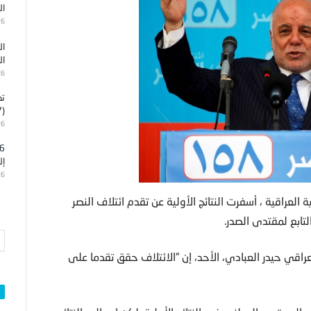
ال
26
ال
ال
26
تد
(7)
26
إل
26
 العراقية ، أسفرت النتائج الأولية عن تقدم ائتلاف النصر
لتابع لمقتدى الصدر.
عراقي حيدر العبادي، الأحد، إن “الائتلاف حقق تقدما على