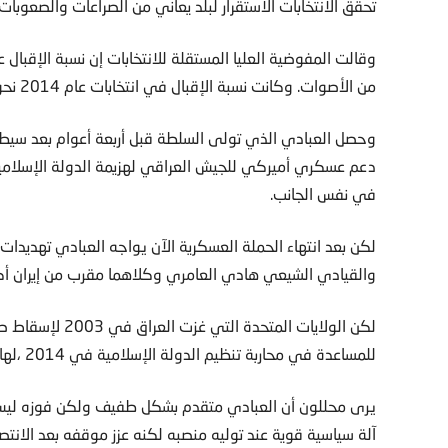
تحقق الانتخابات الاستقرار لبلد يعاني من الصراعات والصعوبات 
من الأصوات. وكانت نسبة الإقبال في انتخابات عام 2014 نحو 60 في المئة. ومن المقرر إعلان النتائج رسميا الاثنين.
وحصل العبادي الذي تولى السلطة قبل أربعة أعوام بعد سيطرة
دعم عسكري أميركي للجيش العراقي لهزيمة الدولة الإسلامية 
في نفس الجانب.
لكن بعد انتهاء الحملة العسكرية الآن يواجه العبادي تهديدا
والقيادي الشيعي هادي العامري وكلاهما مقرب من إيران أكث
للمساعدة في محاربة تنظيم الدولة الإسلامية في 2014 ،لها تأثير عميق أيضا.
يرى محللون أن العبادي متقدم بشكل طفيف ولكن فوزه ليس م
آلة سياسية قوية عند توليه منصبه لكنه عزز موقفه بعد الانتصا