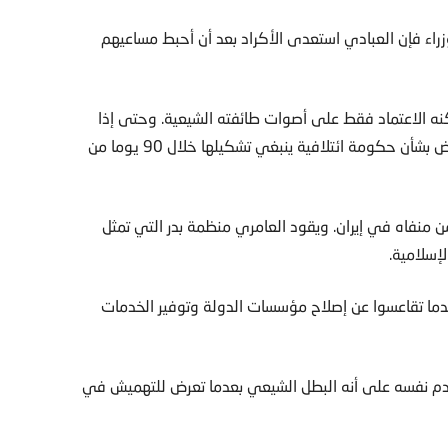
وزراء فإن العبادي استعدى الأكراد بعد أن أحبط مساعيهم
نه الاعتماد فقط على أصوات طائفته الشيعية. وحتى إذا
فازت قائمة النصر التي تتبع العبادي فإنه سيتعين عليه التفاوض بشأن حكومة ائتلافية ينبغي تشكيلها خلال 90 يوما من
أكثر من 20 عاما يحارب صدام من منفاه في إيران. ويقود العامري منظمة بدر التي تمثل
إسلامية.
دما تقاعسوا عن إصلاح مؤسسات الدولة وتوفير الخدمات
دم نفسه على أنه البطل الشيعي بعدما تعرض للتهميش في