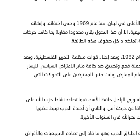
وعلى الرغم مما أحدثه نشاط الصدر وترؤسه المجلس الشيعي الأعلى في لبنان، منذ عام 1969 وحتى اختفائه، وإنشائه
شيعية، إلا أن هذا التحول بقي محدودا مقارنة بما كانت حركات
ة، تملكه داخل صفوف هذه الطائفة.
لم يتعملق حجم حركة أمل إلا بعد الاجتياح الإسرائيلي للبنان عام 1982، وبعد إجلاء قوات منظمة التحرير الفلسطينية، وبعد
حملة قمع وتضييق ضد كافة منابر الاعتراض السياسي لليسار
ام المعارض وباتت منبرا للمعترضين على التحولات التي
لسوري الراحل حافظ الأسد. فيما تصاعد نشاط حزب الله على
اقا عن حركة أمل. والثاني أن أجندة الحزب ترتبط عضويا
نصرالله في السنوات الأخيرة.
 انطلاق الحزب وهو ما قاد إلى تصادم المرجعيات والأغراض