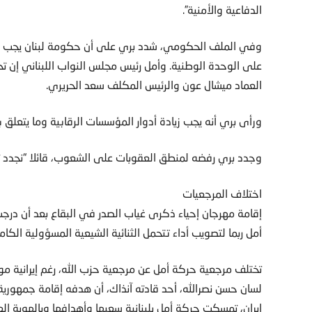
الدفاعية والأمنية”.
وفي الملف الحكومي، شدد بري على أن حكومة لبنان يجب أن 
على الوحدة الوطنية. وأمل رئيس مجلس النواب اللبناني إن ت
العماد ميشال عون والرئيس المكلف سعد الحريري.
ورأى بري أنه يجب زيادة أدوار المؤسسات الرقابية وما يتعلق 
وجدد بري رفضه لمنطق العقوبات على الشعوب، قائلا “نجدد ثقتن
اختلاف المرجعيات
إقامة مهرجان إحياء ذكرى غياب الصدر في البقاع بعد أن د
أمل ربما لتصويب أداء تتحمل الثنائية الشيعية المسؤولية الكام
تختلف مرجعية حركة أمل عن مرجعية حزب الله، رغم إيرانية مو
لسان حسن نصرالله، أحد قادته آنذاك، أن هدفه إقامة جمهورية
إيران، تمسكت حركة أمل بلبنانية سعيها وأهدافها وبالهوية ال