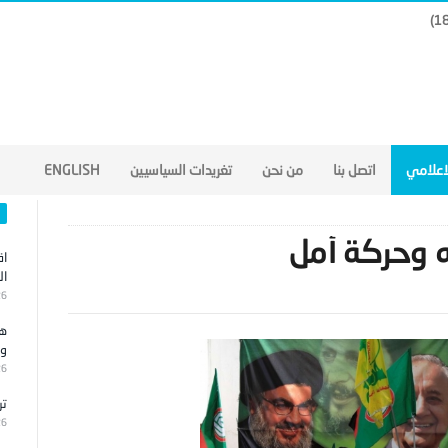
لاعلامي
اتصل بنا
من نحن
تغريدات السياسيين
ENGLISH
ه وحركة أمل
اق
ال
26
هج
وا
26
تر
26