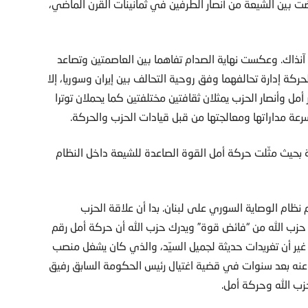
ت بين الشيعة من أنصار الطرفين في ثمانينات القرن الماضي،
نذاك. وعكست نهاية الصدام تفاهما بين العاصمتين وتصاعد
ركة إدارة تحالفهما وفق روحية التحالف بين إيران وسوريا، إلا
مل وأنصار الحزب يمثلان ثقافتين مختلفتين كما يحملان توترا
عة مداراتها ومعالجتها من قبل قيادات الحزب والحركة.
ة بحيث مثّلت حركة أمل القوة الصاعدة للشيعة داخل النظام
 نظام الوصاية السوري على لبنان. بدا أن علاقة الحزب
 حزب الله من “فائض قوة” ويدرك حزب الله أن حركة أمل رقم
ير أن تغريدات حديثة لجميل السيّد، والذي كان يشغل منصب
ج عنه بعد سنوات في قضية اغتيال رئيس الحكومة السابق رفيق
زب الله وحركة أمل.