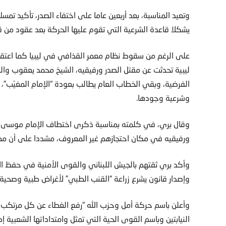
وتعيد المناسبة، بعد أربعين عاما على اختفاء الصدر، تأكيد تمس
يشكلا قاعدة الشرعية التي تقوم عليها الحركة بعد عقود من قيامها
على الرغم من سقوط نظام معمر القذافي في ليبيا كما اعتقا
ليبية تحدثت عن مقتل الصدر ورفيقيه، الشيخ محمد يعقوب وال
الفرضية، وبقي الخطاب العام يطالب بعودة “الإمام المغيّب”، ب
وشرعية وجودها.
وقال بري، في كلمته بمناسبة ذكرى اختطاف الإمام موسى ال
ورفيقيه في مكان احتجازهم غير المعروف، مشددا على أن مطالب
وأكد بري ثقتهم بالجيش اللبناني والقوى الأمنية في حفظ الأم
وإصدار قانون يشرع زراعة “القنب الطبي” لأغراض طبية وصحية”
وأعلن باسم حركة أمل وحزب الله “رفع الغطاء عن كل مرتكب 
النيابتين وباسم القوى الحية التي تمثل وامتداداتها الشعبية