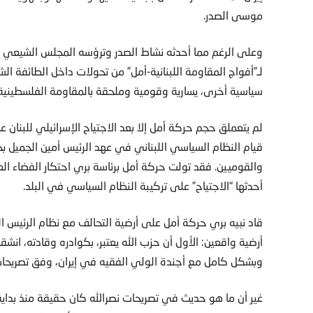
موسى الصدر.
لـ”أفواج المقاومة اللبنانية-أمل” من تحولات داخل الطائفة ال
سياسية أخرى، يسارية وقومية وملحقة بالمقاومة الفلسطيني
قيام النظام السياسي اللبناني في عهد الرئيس أمين الجميل ب
والقوميين. فقد تولت حركة أمل برئاسة بري احتكار الفضاء الع
أحدثها “الاجتياح” على تركيبة النظام السياسي في البلد.
قاد نبيه بري حركة أمل على أرضية التحالف مع نظام الرئيس ا
أرضية واقعين: الأول أن حزب الله يعتبر، بكوادره وقادته، انشق
وبشكل كامل مع أجندة الولي الفقيه في إيران، وفق تصريحات 
غير أن ما هو حديث في تصريحات نصرالله كان حقيقة منذ بداية