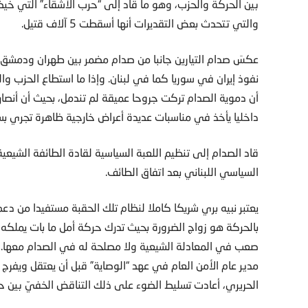
بين الحركة والحزب، وهو ما قاد إلى “حرب الأشقاء” التي خيض
والتي تتحدث بعض التقديرات أنها أسقطت 5 آلاف قتيل.
عكسَ صدام التيارين جانبا من صدام مضمر بين طهران ودمشق آ
نفوذ إيران في سوريا كما في لبنان. وإذا ما استطاع الحزب والح
أن دموية الصدام تركت جروحا عميقة لم تندمل، بحيث أن أنصار أ
داخليا يأخذ في مناسبات عديدة أعراض خارجية ظاهرة تجري بسر
قاد الصدام إلى تنظيم اللعبة السياسية لقادة الطائفة الشيعي
السياسي اللبناني بعد اتفاق الطائف.
يعتبر نبيه بري شريكا كاملا لنظام تلك الحقبة مستفيدا من دعم
بالحركة هو زواج الضرورة بحيث تدرك حركة أمل ما بات يملكه
صعب في المعادلة الشيعية ولا مصلحة له في الصدام معها. غ
مدير عام الأمن العام في عهد “الوصاية” قبل أن يعتقل ويفر
الحريري، أعادت تسليط الضوء على ذلك التناقض الخفيّ بين ح