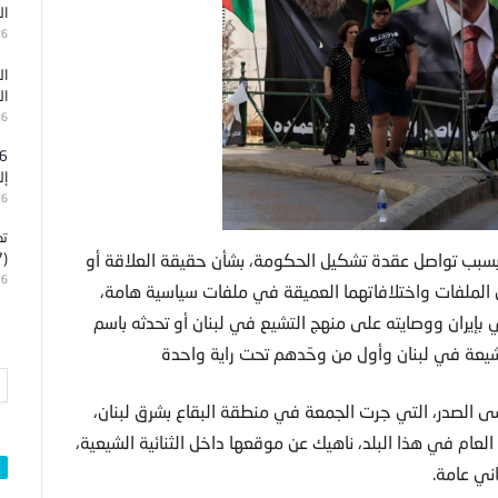
ال
26
ال
ال
26
إل
26
تد
(7)
قة بسبب تواصل عقدة تشكيل الحكومة، بشأن حقيقة العلاقة أو
26
ض الملفات واختلافاتهما العميقة في ملفات سياسية هامة،
بإيران ووصايته على منهج التشيع في لبنان أو تحدثه باسم
للشيعة في لبنان وأول من وحّدهم تحت راية واحدة
ى الصدر، التي جرت الجمعة في منطقة البقاع بشرق لبنان،
عام في هذا البلد، ناهيك عن موقعها داخل الثنائية الشيعية،
ني عامة.