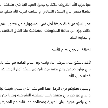
هيّأ حزب الله الظروف لانتخاب جميل السيّد نائبا في منطقة الب
ضابطا صغيرا في الجيش اللبناني، والحليف لحزب الله ينطق في ت
غمز السيّد من قناة حركة أمل في المسؤولية عن تدهور التنمي
والإدارية للبلد.
اختلافات حول نظام الأسد
تأخذ دمشق على حركة أمل ونبيه بري عدم اتخاذه مواقف داعم
بري بزيارة دمشق ولم يدفع بمقاتلين من حركة أمل للمشاركة ف
فعله حزب الله.
ويسجل معارضو بري للرجل هذا الموقف الذي حمى شيعة لبن
والذي عزز دور بري بصفته رئيسا للسلطة التشريعية وجزءا من ن
وأن يراعي هوية لبنان العربية ومصالحه وعلاقاته مع المحيطي