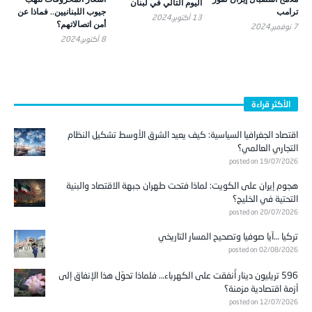
اليوم التالي في لبنان
ترامب
جيوب اللبنانيين.. فماذا عن
13 أكتوبر,2024
أمن اتصالاتهم؟
7 نوفمبر,2024
8 أكتوبر,2024
الأكثر قراءة
اقتصاد الجغرافيا السياسية: كيف يعيد الشرق الأوسط تشكيل النظام
التجاري العالمي؟
posted on 19/07/2026
هجوم إيران على الكويت: لماذا فتحت طهران جبهة الاقتصاد والبنية
التحتية في الخليج؟
posted on 20/07/2026
تركيا …آيا صوفيا وتصحيح المسار التاريخي
posted on 02/08/2026
596 تريليون دينار أُنفقت على الكهرباء… فلماذا تحوّل هذا الإنفاق إلى
أزمة اقتصادية مزمنة؟
posted on 12/07/2026