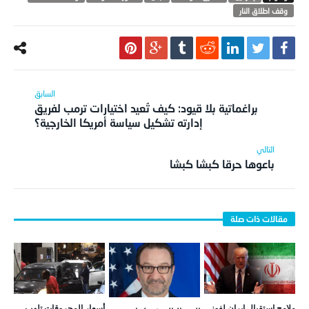
وقف اطلاق النار
براغماتية بلا قيود: كيف تُعيد اختيارات ترمب لفريق
إدارته تشكيل سياسة أمريكا الخارجية؟
باعوها حرقا كبشا كبشا
ملامح استقبال إيران لفوز
أسعار المحروقات تلهب