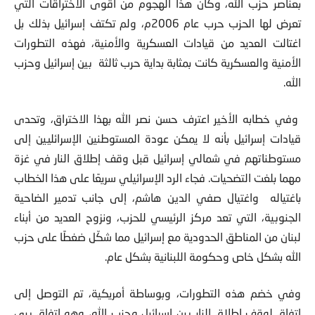
بعناصر حزب الله، وكان هذا الهجوم من أقوى الاختراقات التي
تعرض لها الحزب حرب عام 2006م، ولم تكتف إسرائيل بذلك بل
اغتالت العديد من قيادات العسكرية والأمنية، فهذه التطورات
الأمنية والعسكرية كانت بمثابة بداية حرب ثالثة بين إسرائيل وحزب
الله.
وفي خطابه الأخير اعترف حسن نصر الله بهذا الاختراق، وتحدى
قيادات إسرائيل بأنه لا يمكن عودة المستوطنين الإسرائليين إلى
مستوطناتهم في شمالي إسرائيل قبل وقف إطلاق النار في غزة
مهما بلغت التضحيات. فجاء الرد الإسرائيلي سريعًا على هذا الخطاب
باغتياله واغتيال صفي الدين هاشم، إلى جانب تدمير الضاحية
الجنوبية، التي تعد مركز الرئيسي للحزب، ونزوح العديد من أبناء
لبنان من المناطق الحدودية مع إسرائيل مما شكّل ضغطًا على حزب
الله بشكل خاص وحكومة اللبنانية بشكل عام.
وفي خضم هذه التطورات، وبوساطة أمريكية، تم التوصل إلى
اتفاق لوقف إطلاق النار بين إسرائيل وحزب الله، وهو اتفاق يرى