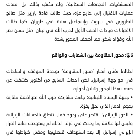
المسشفيات، التجمعات السكانية”. ولم تكتفِ بذلك، بل امتدت
عمليات الاغتيال إلى خارج غزة، حيث طالت قادة بارزين مثل صالح
العاروري في بيروت وإسماعيل هنية في طهران. كما طالت
الاغتيالات قيادات الصف الأول لحزب الله في لبنان، مثل حسن نصر
الله وفؤاد شكر، مما أضعف المحور بشدة.
ثانيًا: محور المقاومة بين الشعارات والواقع
لطالما تغنّى أنصار “محور المقاومة” بوحدة الموقف والساحات
في مواجهة إسرائيل. لكن أحداث السابع من أكتوبر كشفت عن
ضعف هذا المحور وتباين أدواره.
• جبهة الإسناد اللبنانية: جاءت مشاركة حزب الله متواضعة مقارنة
بحجم الدمار الذي لحق بغزة.
• الدور الإيراني: اقتصر على ردود فعل تتعلق بالحسابات الإيرانية
وليس لها علاقة بما يحدث في غزة، لذلك لم يستهدف صانع القرار
الإيراني إسرائيل إلا بعد استهداف قنصليتها ومقتل ضباطها في