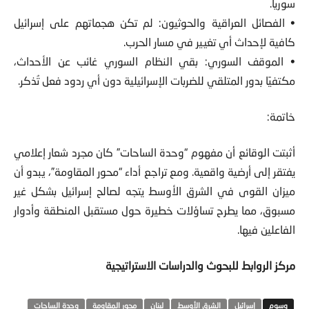
سوريا.
• الفصائل العراقية والحوثيون: لم تكن هجماتهم على إسرائيل
كافية لإحداث أي تغيير في مسار الحرب.
• الموقف السوري: بقي النظام السوري غائب عن الأحداث،
مكتفيًا بدور المتلقي للضربات الإسرائيلية دون أي ردود فعل تُذكر.
خاتمة:
أثبتت الوقائع أن مفهوم “وحدة الساحات” كان مجرد شعار إعلامي
يفتقر إلى أرضية واقعية. ومع تراجع أداء “محور المقاومة”، يبدو أن
ميزان القوى في الشرق الأوسط يتجه لصالح إسرائيل بشكل غير
مسبوق، مما يطرح تساؤلات خطيرة حول مستقبل المنطقة وأدوار
الفاعلين فيها.
مركز الروابط للبحوث والدراسات الاستراتيجية
إسرائيل
الشرق الأوسط
لبنان
محور المقاومة
وحدة الساحات