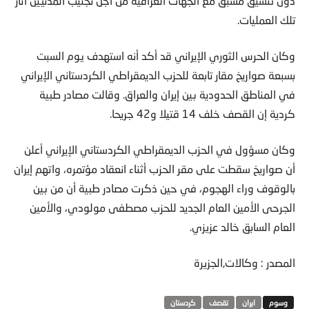
دون تنسيق مسبق مع الجهات العراقية من أجل تجنيب المدنيين آثار
تلك العمليات.
وكان الحرس الثوري الإيراني قد أكد أنه استهدف يوم السبت
بسبعة صواريخ مقار تابعة للحزب الديمقراطي الكردستاني الإيراني
في المناطق الحدودية بين إيران والعراق. وقالت مصادر طبية
كردية إن القصف خلف 14 قتيلا و42 جريحا.
وكان مسؤول في الحزب الديمقراطي الكردستاني الإيراني أعلن
أن صواريخ سقطت على مقر الحزب أثناء انعقاد مؤتمره، واتهم إيران
بالوقوف وراء الهجوم، في حين ذكرت مصادر طبية أن من بين
الجرحى الأمين العام الجديد للحزب مصطفى مولودي، والأمين
العام السابق خالد عزيزي.
المصدر : وكالات,الجزيرة
ايران
تقصف
كردستان