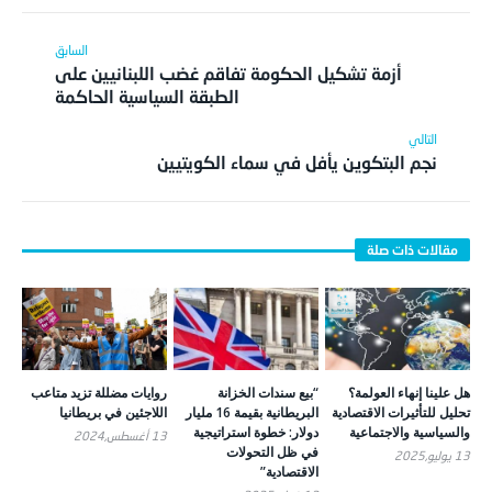
أزمة تشكيل الحكومة تفاقم غضب اللبنانيين على
الطبقة السياسية الحاكمة
نجم البتكوين يأفل في سماء الكويتيين
هل علينا إنهاء العولمة؟
“بيع سندات الخزانة
روايات مضللة تزيد متاعب
تحليل للتأثيرات الاقتصادية
البريطانية بقيمة 16 مليار
اللاجئين في بريطانيا
والسياسية والاجتماعية
دولار: خطوة استراتيجية
13 أغسطس,2024
في ظل التحولات
13 يوليو,2025
الاقتصادية”