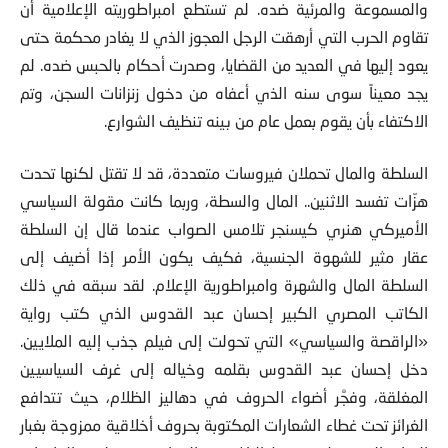
والمسموعة والمرئية ضده. لم تستطع امبراطوريته الإعلامية أن
تقاوم الحرب التي أرهقت الرجل العجوز الذي لا يغادر محكمة حتى
يعود إليها في العديد من القضايا، وصدرت أحكام بالحبس ضده. لم
يجد معيناً سوى سنه الذي أعفاه من دخول زنزانات السجن، وتم
الاكتفاء بأن يقوم بعمل عام من بينه تنظيف الشوارع.
السلطة والمال تحملان فيروسات متعددة، قد لا تقتل لكنها تحدت
هزّات تفسد الاثنين.. المال والسطة، وربما كانت مقولة السياسي
الأميركي هنري كيسنجر تلامس الصواب عندما قال إن السلطة
عقار مثير للشهوة الجنسية، فكيف يكون الأمر إذا أضيف إلى
السلطة المال والشهرة وامبراطورية الإعلام. لقد سبقه في ذلك
الكاتب المصري الكبير إحسان عبد القدوس الذي كتب رواية
«الراقصة والسياسي» التي تحولت إلى فيلم جذب إليه الملايين.
دخل إحسان عبد القدوس بقلمه وخياله إلى غرف السياسيين
المغلقة، وفجَّر أضواء الحروف في دهاليز الظلام، حيث تتدافع
الغرائز تحت غطاء الشعارات المكتوبة بحروف أخلاقية ممزوجة بغبار