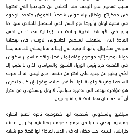
بسبب تسميم مدبر الهدف منه التخلص من شهادتها التي تكتبها
في مذكراتها وتطال برلسكوني شخصياً. الغموض متعدد الوجوه
في قضية إيمان وأبرزها نوع السم الذي استعمل للخلاص منها. ما
يدور في الأوساط الطبية والقضائية الإيطالية يتحدث عن نفس
المادة التي استعملت لتسميم الجاسوس الروسي في بريطانيا
سيرغي سكريبال، وأنها لا توجد في إيطاليا مما يعطي للجريمة بعداً
دولياً. بمجرد إثارة موضوع وفاة إيمان فضل واقحام اسم برلسكوني
في القضية خرج رئيس الوزراء الأسبق والسياسي الذي لا يغيب إلا
لكي يظهر من جديد على أكثر من منصة، خرج ليعلن أنه لا يعرف
السيدة المغربية ولم يقابلها أبداً في حياته، ويقول إن كل ما يجري
هو مؤامرة تهدف إلى تدميره سياسياً، لا يمل برلسكوني من تكرار
أن أعداءه اثنان هما القضاة والشيوعيون.
سيلفيو برلسكوني شخصية لها خصوصية نادرة تصنع انصاره
ومريديه، وهي ذاتها من يجمع خصومه ومناوئيه. يكرر إن مدينة
طرابلس الليبية أحب مكان له في الدنيا، لماذا؟ لها قصة مع شبابه