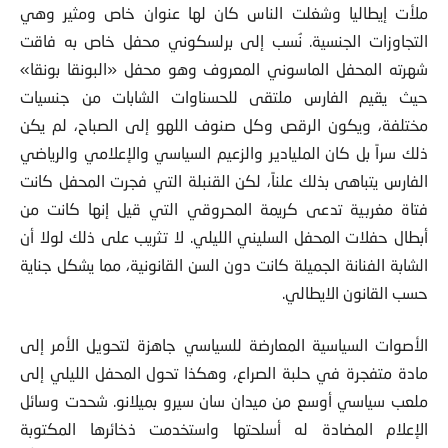
ملأت إيطاليا وشغلت الناس كان لها عنوان خاص ومثير وهي
التجاوزات الجنسية. نُسب إلى برلسكوني محفل خاص به فاقت
شهرته المحفل الماسوني المعروف وهو محفل «البونقا بونقا»
حيث يقيم الفارس ملتقى للحسناوات الشابات من جنسيات
مختلفة، ويكون الرقص وكل صنوف اللهو إلى الصباح، لم يكن
ذلك سراً بل كان المليادير والزعيم السياسي والإعلامي والرياضي
الفارس يتباهى بذلك علناً، لكن القنبلة التي فجرت المحفل كانت
فتاة مغربية تدعى كريمة المحروقي التي قيل إنها كانت من
أبطال حفلات المحفل السليني الليلي. لا تثريب على ذلك لولا أن
الشابة الفنانة الجميلة كانت دون السن القانونية، مما يشكل جناية
حسب القانون الايطالي.
الأصوات السياسية المعارضة للسياسي جاهزة لتحويل الأمر إلى
مادة متفجرة في حلبة الصراع، وهكذا تحول المحفل الليلي إلى
ملعب سياسي أوسع من ميدان سان سيرو بميلانو. شحدت وسائل
الإعلام المضادة له أسلحتها واستخدمت ذخائرها المكتوبة