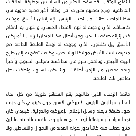
النفاق المتقن. لقد سقط الكثير من السياسيين بمطرقة العلاقات
العاطفية، وترنح بعضهم بضربات أقل وطأة. أكبر قضية مدوية في
هذا الملعب كانت من نصيب الرئيس الإسرائيلي الأسبق موشيه
كاتساف، الذي وجهت له تهم الاعتداء الجنسي، وانتهى به المقام
في زنزانة ضيقة بالسجن. ومن أبطال هذا الميدان الرئيس الأميركي
الأسبق بيل كلنتون، الذي وجهت له تهمة العلاقة الخاصة مع
متدربة بالبيت الأبيض مونيكا لوينسكي، وكادت تدفع به إلى خارج
البيت الأبيض، وبالفعل شرع في محاكمته بمجلس الشيوخ، وأخيراً
وبعد عقدين من الزمن أطلقت لوينسكي لسانها، ونطقت بكل
تفاصيل تلك العلاقة.
قائمة الزعماء الذين طالتهم بقع الفضائح طويلة من كل انحاء
العالم عبر الزمن. الرئيس الأميركي الأسبق جون كينيدي كان حزمة
ضوء كثيفة تابعته وسائل الإعلام الإميركية والدولية، كينيدي كان
نجماً سياسياً وسينمائياً أيضاً خارج هوليوود، علاقته بالفاتنة مارلين
منرو جعلت منه كائناً تدور حوله العديد من الأقوال والأساطير، ولا