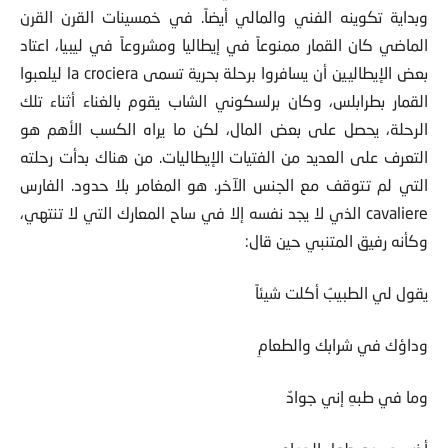
وبداية تكوينه الفني والمالي أيضاً. في خمسينات القرن القرن
الماضي كان القمار ممنوعاً في إيطاليا ومشروعاً في ليبيا، اعتاد
بعض الإيطاليين أن يسافروا برحلة بحرية تسمى la crociera ليلعبوا
القمار بطرابلس، وكان برلسكوني الشاب يقوم بالغناء أثناء تلك
الرحلة، يحصل على بعض المال، لكن ما يراه الكسب الأهم هو
التعرف على العديد من الفتيات الإيطاليات. من هناك بدأت رحلته
التي لم تتوقف مع الجنس الآخر. هو المغامر بلا حدود. الفارس
cavaliere الذي لا يجد نفسه إلا في ساح المعارك التي لا تنتهي،
وكأنه رفيق المتنبي حين قال:
يقول لي الطبيبُ أكلت شيئاً
وداؤك في شرابك والطعامِ
وما في طبهِ إني جوادٌ