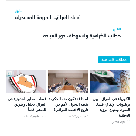
فساد العراق… المهمة المستحيلة
خطاب الكراهية واستهداف دور العبادة
الكهرباء في العراق… بين
لماذا قد تكون هذه الحكومة
فساد المعابر الحدودية في
تريليونات الإنفاق، فساد
نقطة التحول الأهم في
العراق: تحليل وطريق
العقود، وضياع الرؤية
تاريخ الاقتصاد العراقي؟
للمضي قدماً
الوطنية
31 مايو,2026
25 سبتمبر,2024
11 يوم ‎مضي