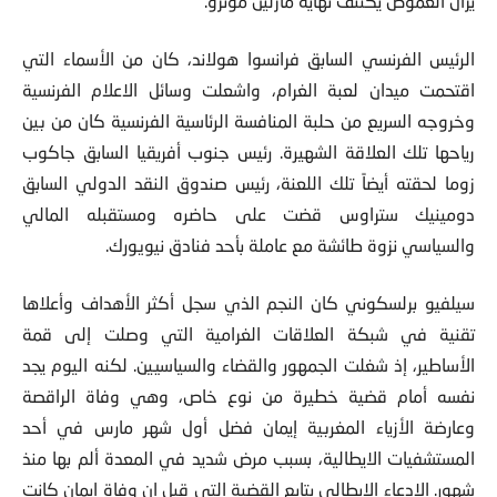
يزال الغموض يكتنف نهاية مارلين مونرو.
الرئيس الفرنسي السابق فرانسوا هولاند، كان من الأسماء التي
اقتحمت ميدان لعبة الغرام، واشعلت وسائل الاعلام الفرنسية
وخروجه السريع من حلبة المنافسة الرئاسية الفرنسية كان من بين
رياحها تلك العلاقة الشهيرة. رئيس جنوب أفريقيا السابق جاكوب
زوما لحقته أيضاً تلك اللعنة، رئيس صندوق النقد الدولي السابق
دومينيك ستراوس قضت على حاضره ومستقبله المالي
والسياسي نزوة طائشة مع عاملة بأحد فنادق نيويورك.
سيلفيو برلسكوني كان النجم الذي سجل أكثر الأهداف وأعلاها
تقنية في شبكة العلاقات الغرامية التي وصلت إلى قمة
الأساطير، إذ شغلت الجمهور والقضاء والسياسيين. لكنه اليوم يجد
نفسه أمام قضية خطيرة من نوع خاص، وهي وفاة الراقصة
وعارضة الأزياء المغربية إيمان فضل أول شهر مارس في أحد
المستشفيات الايطالية، بسبب مرض شديد في المعدة ألم بها منذ
شهور. الادعاء الإيطالي يتابع القضية التي قيل إن وفاة إيمان كانت