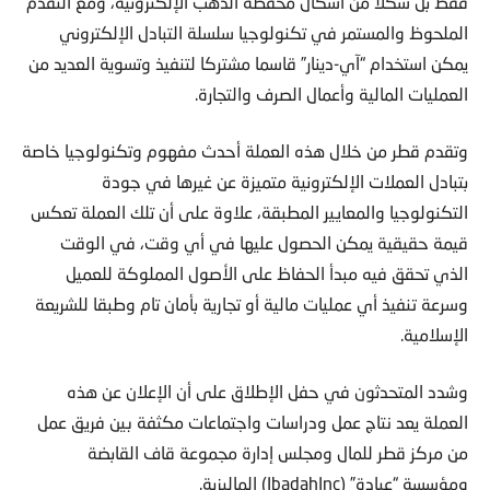
فقط بل شكلا من أشكال محفظة الذهب الإلكترونية، ومع التقدم
الملحوظ والمستمر في تكنولوجيا سلسلة التبادل الإلكتروني
يمكن استخدام “آي-دينار” قاسما مشتركا لتنفيذ وتسوية العديد من
العمليات المالية وأعمال الصرف والتجارة.
وتقدم قطر من خلال هذه العملة أحدث مفهوم وتكنولوجيا خاصة
بتبادل العملات الإلكترونية متميزة عن غيرها في جودة
التكنولوجيا والمعايير المطبقة، علاوة على أن تلك العملة تعكس
قيمة حقيقية يمكن الحصول عليها في أي وقت، في الوقت
الذي تحقق فيه مبدأ الحفاظ على الأصول المملوكة للعميل
وسرعة تنفيذ أي عمليات مالية أو تجارية بأمان تام وطبقا للشريعة
الإسلامية.
وشدد المتحدثون في حفل الإطلاق على أن الإعلان عن هذه
العملة يعد نتاج عمل ودراسات واجتماعات مكثفة بين فريق عمل
من مركز قطر للمال ومجلس إدارة مجموعة قاف القابضة
ومؤسسة “عبادة” (IbadahInc) الماليزية.