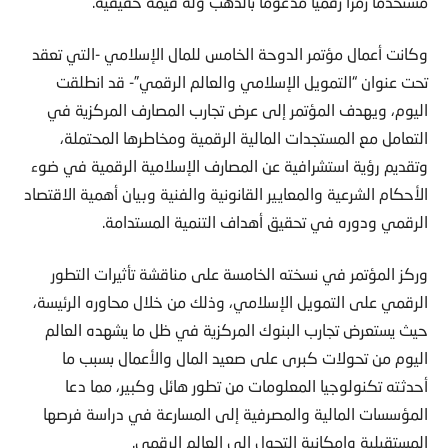
مستخدما رمزا رقميا مدعوما بالذهب وله قيمة حقيقية.
وكانت أعمال مؤتمر الدوحة الخامس للمال الإسلامي -التي تعقد
تحت عنوان “التمويل الإسلامي والعالم الرقمي”- قد انطلقت
اليوم، ويهدف المؤتمر إلى عرض تجارب المصارف المركزية في
التعامل مع المستجدات المالية الرقمية ومخاطرها المحتملة،
وتقديم رؤية استشرافية عن المصارف الإسلامية الرقمية في ضوء
الأحكام الشرعية والمعايير القانونية والفنية وبيان أهمية الاقتصاد
الرقمي ودوره في تحقيق أهداف التنمية المستدامة.
وركز المؤتمر في نسخته الخامسة على مناقشة تأثيرات التطور
الرقمي على التمويل الإسلامي، وذلك من خلال محاوره الرئيسة،
حيث يستعرض تجارب البنوك المركزية في ظل ما يشهده العالم
اليوم من تحولات كبرى على صعيد المال والأعمال بسبب ما
أحدثته تكنولوجيا المعلومات من تطور هائل وكبير، مما دعا
المؤسسات المالية والمصرفية إلى المسارعة في دراسة فرصها
المستقبلية وإمكانية التحول إلى العالم الرقمي.