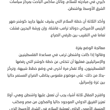
كيري في مبادرته للسلام، وناتان ساكس الباحث بمركز سياسات
الشرق الأوسط بواشنطن.
وأكد الثلاثة أن خطة السلام التي يشرف عليها جاريد كوشنر صهر
الرئيس الأميركي دونالد ترامب فاشلة، وإن ورشة البحرين فشلت
تماما في التقريب بين طرفي الصراع.
معالجة الوضع بغزة
وقالوا إذا كانت واشنطن ترغب في مساعدة الفلسطينيين
والإسرائيليين فعليها أن تتخلى عن خطة كوشنر التي رفضها
الفلسطينيون، وألا تفكر مرة أخرى في وضع خطط شبيهة، وتركّز
-بدلا من ذلك- على موضوع ملموس يخاطب الصراع المستمر حاليا
بين غزة وإسرائيل.
واقترح المقال ثلاثة أشياء يجب أن تعمل عليها واشنطن وهي، أولا
تعزيز الفريق الدولي الموجود حاليا والمكون من مصر ومكتب
المنسق الأممي الخاص لعملية السلام في الشرق الأوسط الذي