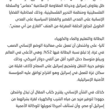
ظل يفاوض إسرائيل وحركة المقاومة الإسلامية “حماس” والسلطة
الفلسطينية ومنظمة التحرير الفلسطينية، وذلك لمخاطبة القضايا
الإنسانية على المدى القصير والقضايا السياسية على المدى
الطويل لتجاوز الحلقة المفرغة من العنف “الفارغ من أي معنى”.
البطالة والتعليم والماء والكهرباء
ثانيا- على واشنطن أن تعمل على معالجة الوضع الإنساني الصعب
في غزة، إذ تبلغ نسبة البطالة فيها 52%، وهي الأعلى في العالم
ويبلغ متوسط دخل الفرد أقل من ألفي دولار أميركي، وذلك
بتوفير حرية التنقل وتشجيع إسرائيل على السماح لآلاف قليلة من
سكان غزة للعمل في إسرائيل وهو اقتراح توافق عليه المؤسسة
الأمنية الإسرائيلية.
كذلك في الشأن الإنساني، يقترح كتاب المقال أن تبذل واشطن
جهودا لتوفير مزيد من مياه الشرب والكهرباء لغزة بشرائهما من
إسرائيل أو مصر، وأن تستأنف أميركا تمويلها للوكالة الأممية