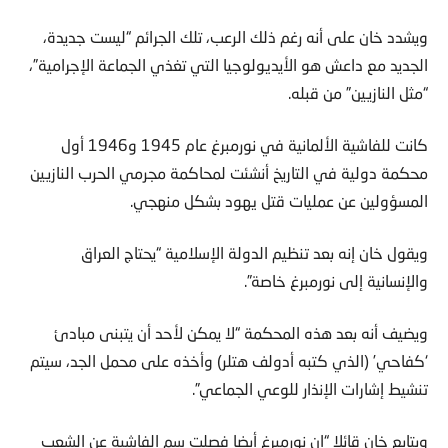
ويشدد خان على أنه رغم ذلك الرعب، تلك الجرائم “ليست جديدة،
الجديد مع داعش هو الأيديولوجيا التي تغذي الجماعة الإجرامية”،
“مثل النازيين” من قبله.
كانت للفاشية الألمانية في نورمبرغ عام 1945 و1946 أول
محكمة دولية في التاريخ أنشئت لمحاكمة مجرمي الحرب النازيين
المسؤولين عن عمليات قتل يهود بشكل منهجي.
ويقول خان إنه بعد تنظيم الدولة الإسلامية “يحتاج العراق
والإنسانية إلى نورمبرغ خاصة”.
ويضيف أنه بعد هذه المحكمة “لا يمكن لأحد أن يتبنى مبادئ
‘كفاحي’ (الذي كتبه أدولف هتلر) وأخذه على محمل الجد، سيتم
تنشيط إشارات الإنذار للوعي الجماعي”.
ويتابع خان قائلا “إن نورمبرغ أيضا فصلت سم الفاشية عن الشعب