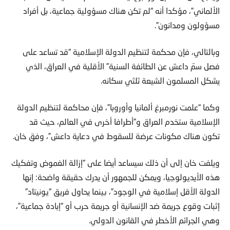
الألماني”، مؤكدا أنه “لم تكن هناك مسؤولية جماعية، بل أفراد
مسؤولون ومدانون”.
وبالتالي، فإن محكمة لتنظيم الدولة الإسلامية “قد تساعد على
فصل سمّ داعش عن الطائفة السنية” الأقلية في العراق، الذي
يشكل المسلمون الشيعة ثلثي سكانه.
وكما “علمت نورمبرغ ألمانيا وأوروبا”، فإن محاكمة لتنظيم الدولة
الإسلامية ستخدم العراق و”أطرافا أخرى في العالم، حيث قد
تكون هناك مكونات عرضة للسقوط في دعاية داعش”، وفق خان.
ويلفت خان إلى أن ذلك سيساعد أيضا على “إزالة الغموض وتفكيك
هذه الأيديولوجيا، ويمكن للجمهور أن يدرك حقيقة واضحة: إنها
الدولة الأقل إسلامية في الوجود”، بينما يحاول فريق “يونيتاد”
إثبات وقوع جريمة ضد الإنسانية أو جريمة حرب أو “إبادة جماعية”،
وهي الجرائم الأخطر في القانون الدولي.