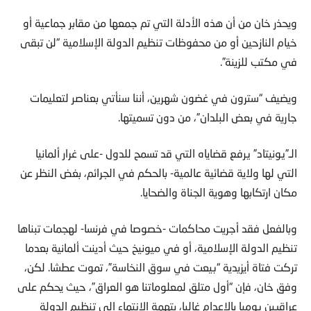
ويحذر خان من أن هذه الأدلة التي تم جمعها من مقابر جماعية أو
خيام النازحين أو من محفوظات تنظيم الدولة الإسلامية “لن تبقى
في مكتب للزينة”.
ويضيف “سترون في غضون شهرين، أننا سنأتي بعناصر لتعليمات
جارية في بعض البلدان”، من دون تسميتها.
الـ”يونيتاد” يرفع قضاياه التي قد تسمح للدول -على غرار ألمانيا
التي لها ولاية قضائية عالمية- بالحكم في الجرائم، بغض النظر عن
مكان ارتكابها وهوية الجناة والضحايا.
وبالفعل فقد أجريت محاكمات -خصوصا في فرنسا- لهجمات تبناها
تنظيم الدولة الإسلامية، أو في ميونيخ حيث أدينت ألمانية بعدما
تركت فتاة أيزيدية “بيعت في سوق النخاسة”، تموت عطشا. لكن،
وفق خان، فإن “أول متلق لمعلوماتنا هو العراق”، حيث يحكم على
عراقيين يوميا بالإعدام غالبا، بتهمة الانتماء إلى تنظيم الدولة