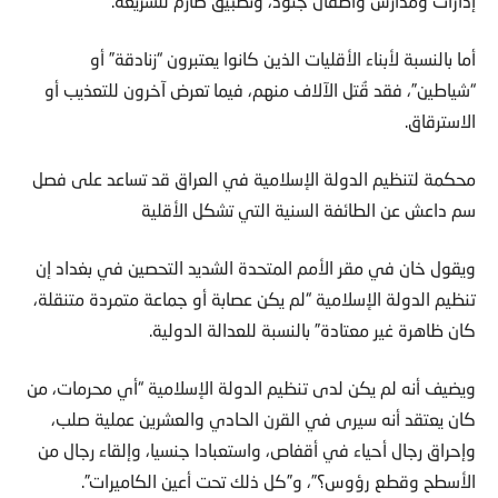
إدارات ومدارس وأطفال جنود، وتطبيق صارم للشريعة.
أما بالنسبة لأبناء الأقليات الذين كانوا يعتبرون “زنادقة” أو
“شياطين”، فقد قُتل الآلاف منهم، فيما تعرض آخرون للتعذيب أو
الاسترقاق.
محكمة لتنظيم الدولة الإسلامية في العراق قد تساعد على فصل
سم داعش عن الطائفة السنية التي تشكل الأقلية
ويقول خان في مقر الأمم المتحدة الشديد التحصين في بغداد إن
تنظيم الدولة الإسلامية “لم يكن عصابة أو جماعة متمردة متنقلة،
كان ظاهرة غير معتادة” بالنسبة للعدالة الدولية.
ويضيف أنه لم يكن لدى تنظيم الدولة الإسلامية “أي محرمات، من
كان يعتقد أنه سيرى في القرن الحادي والعشرين عملية صلب،
وإحراق رجال أحياء في أقفاص، واستعبادا جنسيا، وإلقاء رجال من
الأسطح وقطع رؤوس؟”، و”كل ذلك تحت أعين الكاميرات”.