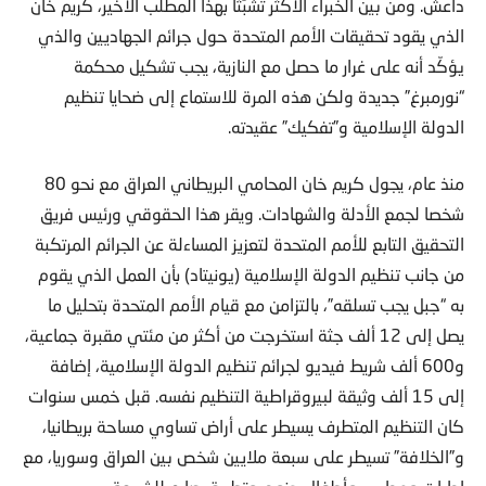
داعش. ومن بين الخبراء الأكثر تشبّثا بهذا المطلب الأخير، كريم خان
الذي يقود تحقيقات الأمم المتحدة حول جرائم الجهاديين والذي
يؤكّد أنه على غرار ما حصل مع النازية، يجب تشكيل محكمة
“نورمبرغ” جديدة ولكن هذه المرة للاستماع إلى ضحايا تنظيم
الدولة الإسلامية و”تفكيك” عقيدته.
منذ عام، يجول كريم خان المحامي البريطاني العراق مع نحو 80
شخصا لجمع الأدلة والشهادات. ويقر هذا الحقوقي ورئيس فريق
التحقيق التابع للأمم المتحدة لتعزيز المساءلة عن الجرائم المرتكبة
من جانب تنظيم الدولة الإسلامية (يونيتاد) بأن العمل الذي يقوم
به “جبل يجب تسلقه”، بالتزامن مع قيام الأمم المتحدة بتحليل ما
يصل إلى 12 ألف جثة استخرجت من أكثر من مئتي مقبرة جماعية،
و600 ألف شريط فيديو لجرائم تنظيم الدولة الإسلامية، إضافة
إلى 15 ألف وثيقة لبيروقراطية التنظيم نفسه. قبل خمس سنوات
كان التنظيم المتطرف يسيطر على أراض تساوي مساحة بريطانيا،
و”الخلافة” تسيطر على سبعة ملايين شخص بين العراق وسوريا، مع