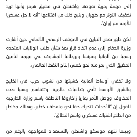
إلى مهمة بحرية تقودها واشنطن في مضيق هرمز وأنها تريد
تخفيف التوتر مع طهران وينبع ذلك من اقتناعها “أنه لا حل عسكريا
للأزمة مع إيران”.
لكن ظهر بعض التباين في الموقف الرسمي الألماني حين أشارت
وزيرة الدفاع إلى عدم اتخاذ قرار بعدُ بشأن طلب الولايات المتحدة
رسميا من ألمانيا وفرنسا وبريطانيا المشاركة في مهمة لتأمين
المضيق الذي يمر منه نحو خمس إنتاج النفط العالمي.
ولا تخفي أوساط ألمانية خشيتها من نشوب حرب في الخليج
والشرق الأوسط تأتي بتداعيات عالمية، وتتقاسم روسيا هذه
المخاوف ووصل الأمر بماريا زاخاروفا الناطقة باسم وزارة الخارجية
للقول إن “الأحداث تتحرك حقا نحو منعطف خطير، وهناك مخاطر
من اندلاع اشتباك عسكري واسع النطاق”.
وبينما تتهم موسكو واشنطن بالاستعداد للمواجهة بالرغم من