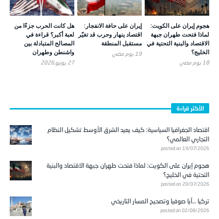
هجوم إيران على الكويت:
إيران على حافة الانفجار:
هل كانت الحرب جزءًا من
لماذا فتحت طهران جبهة
اقتصاد ينهار وحرب قد تغيّر
لعبة أكبر؟ قراءة في
الاقتصاد والبنية التحتية في
مستقبل المنطقة
المصالح المتبادلة بين
الخليج؟
واشنطن وطهران
19 يوم ‎مضي
18 يوم ‎مضي
27 يونيو,2026
الأكثر قراءة
اقتصاد الجغرافيا السياسية: كيف يعيد الشرق الأوسط تشكيل النظام
التجاري العالمي؟
posted on 19/07/2026
هجوم إيران على الكويت: لماذا فتحت طهران جبهة الاقتصاد والبنية
التحتية في الخليج؟
posted on 20/07/2026
تركيا …آيا صوفيا وتصحيح المسار التاريخي
posted on 02/08/2026