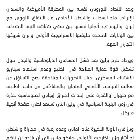
وجد الاتحاد الأوروبي نفسه بين المطرقة الأميركية والسندان
الإيراني منذ انسحاب واشنطن الأحادي من الاتفاق النووي مع
إيران. واليوم تجد ألمانيا نفسها بين فكي كمّاشة التوتر المتصاعد
بين الولايات المتحدة حليفتها الاستراتيجية الأولى وإيران شريكها
التجاري المهم.
ويزداد حرج برلين بعد فشل المساعي الدبلوماسية والجدل حول
تشكيل قوة حماية الملاحة في الخليج وعدم استبعاد سيناريو
الاشتباك العسكري. حيال التطورات المتلاحقة يصح التساؤل عن
فعالية الموقف الألماني المتمايز والمشاكس من ملف العلاقة
مع طهران والقدرة على إحداث اختراق إيجابي لدبلوماسية حذرة
في زمن البلبلة السياسية في برلين التي تستعد لطي صفحة أنجيلا
ميركل.
وبرز في الآونة الأخيرة عناد ألماني وعدم رغبة في مجاراة واشنطن
إذ أشار وزير الخارجية الألماني هايكو ماس إلى أن بلاده لن تنضم