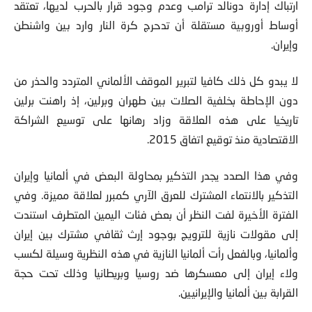
ارتباك إدارة دونالد ترامب وعدم وجود قرار بالحرب لديها، تعتقد
أوساط أوروبية مستقلة أن تدحرج كرة النار وارد بين واشنطن
وإيران.
لا يبدو كل ذلك كافيا لتبرير الموقف الألماني المتردد والحذر من
دون الإحاطة بخلفية الصلات بين طهران وبرلين، إذ راهنت برلين
تاريخيا على هذه العلاقة وزاد رهانها على توسيع الشراكة
الاقتصادية منذ توقيع اتفاق 2015.
وفي هذا الصدد يجدر التذكير بمحاولة البعض في ألمانيا وإيران
التذكير بالانتماء المشترك للعرق الآري كمبرر لعلاقة مميزة. وفي
الفترة الأخيرة لفت النظر أن بعض فئات اليمين المتطرف استندت
إلى مقولات نازية للترويج بوجود إرث ثقافي مشترك بين إيران
وألمانيا، وبالفعل رأت ألمانيا النازية في هذه النظرية وسيلة لكسب
ولاء إيران إلى معسكرها ضد روسيا وبريطانيا وذلك تحت حجة
القرابة بين ألمانيا والإيرانيين.