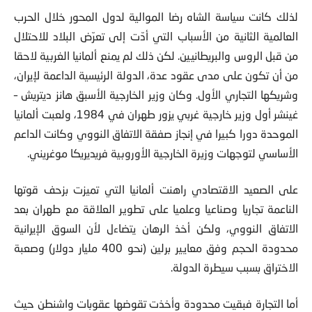
لذلك كانت سياسة الشاه رضا الموالية لدول المحور خلال الحرب
العالمية الثانية من الأسباب التي أدّت إلى تعرّض البلاد للاحتلال
من قبل الروس والبريطانيين. لكن ذلك لم يمنع ألمانيا الغربية لاحقا
من أن تكون على مدى عقود عدة، الدولة الرئيسية الداعمة لإيران،
وشريكها التجاري الأول. وكان وزير الخارجية الأسبق هانز ديتريش –
غينشر أول وزير خارجية غربي يزور طهران في 1984، ولعبت ألمانيا
الموحدة دورا كبيرا في إنجاز صفقة الاتفاق النووي وكانت الداعم
الأساسي لتوجهات وزيرة الخارجية الأوروبية فريديريكا موغريني.
على الصعيد الاقتصادي راهنت ألمانيا التي تميزت بزحف قوتها
الناعمة تجاريا وصناعيا وعلميا على تطوير العلاقة مع طهران بعد
الاتفاق النووي، ولكن أخذ الرهان يتضاءل لأن السوق الإيرانية
محدودة الحجم وفق معايير برلين (نحو 400 مليار دولار) وصعبة
الاختراق بسبب سيطرة الدولة.
أما التجارة فبقيت محدودة وأخذت تقوضها عقوبات واشنطن حيث