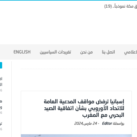
لاعلامي
اتصل بنا
من نحن
تغريدات السياسيين
ENGLISH
اق
ال
26
إسبانيا ترفض مواقف المدعية العامة
هج
وا
للاتحاد الأوروبي بشأن اتفاقية الصيد
26
البحري مع المغرب
تر
Editor
-
24 مارس,2024
26