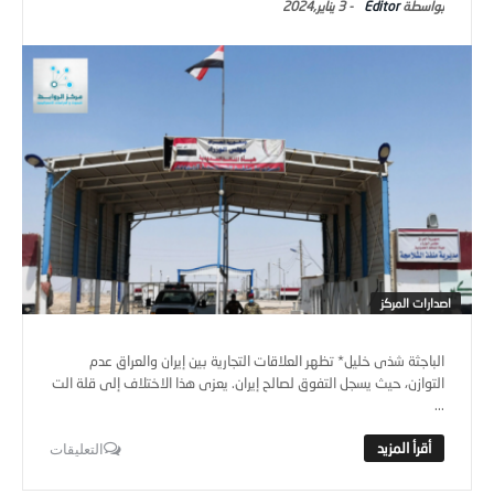
Editor
-
3 يناير,2024
اصدارات المركز
الباجثة شذى خليل* تظهر العلاقات التجارية بين إيران والعراق عدم
التوازن، حيث يسجل التفوق لصالح إيران. يعزى هذا الاختلاف إلى قلة الت
...
التعليقات