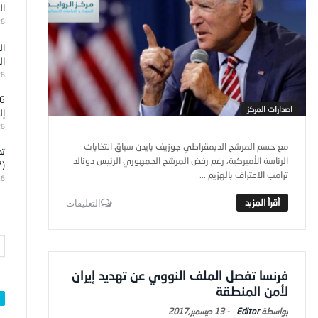
ال
26
ال
ال
26
اصدارات المركز
إل
26
مع حسم المرشح الديمقراطي جوزيف بايدن سباق انتخابات
تد
الرئاسة الأميركية، رغم رفض المرشح الجمهوري الرئيس دونالد
(7)
ترامب الاعتراف بالهزيم ...
26
التعليقات
فرنسا تفصل الملف النووي عن تهديد إيران
لأمن المنطقة
Editor
-
13 ديسمبر,2017