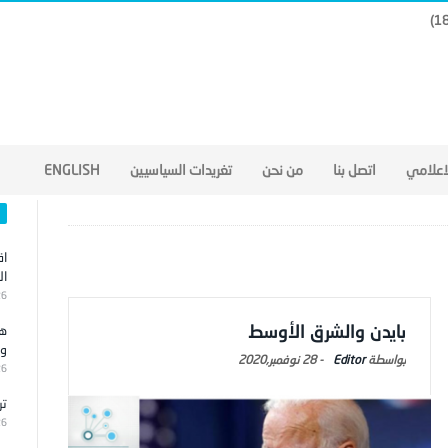
لاعلامي
اتصل بنا
من نحن
تغريدات السياسيين
ENGLISH
اق
ال
26
بايدن والشرق الأوسط
هج
وا
Editor
-
28 نوفمبر,2020
26
تر
26