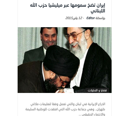
إيران تضخ سمومها عبر ميليشيا حزب الله
اللبناني
Editor
-
12 يناير,2015
قضايا و التحليلات
الذراع الإيرانية في لبنان والتي تعمل وفقا لتعليمات ملالي
طهران.. وهي جماعة حزب الله التي افتقدت للوطنية السليمة
والانتماء الحقيقي ...