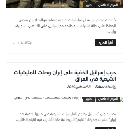
المركز الاعلامي
تقارير
كشفت مصادر عربية أن ميليشيات شيعية منفلتة موالية لإيران تسعى
للحفاظ على حالة اشتباك شبه دائمة مع إسرائيل على الأراضي السورية،
وأن ...
التعليقات
حرب إسرائيل الخفية على إيران وصلت للمليشيات
الشيعية في العراق
Editor
-
8 أغسطس,2019
المركز الاعلامي
تقارير
تحت عنوان “إسرائيل تهاجم المليشيات الشيعية في حربها الخفية ضد
إيران”، نشرت صحيفة “التايمز” البريطانية مقالا أشارت فيه لقيام الطائر ...