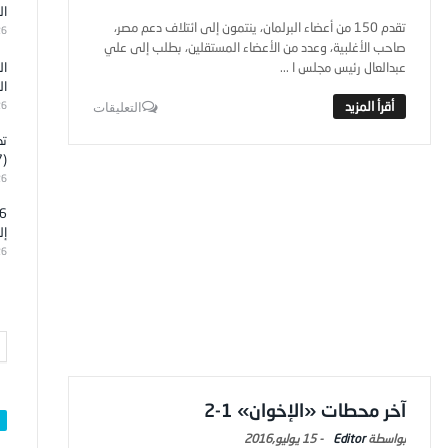
ال
تقدم 150 من أعضاء البرلمان، ينتمون إلى ائتلاف دعم مصر،
26
صاحب الأغلبية، وعدد من الأعضاء المستقلين، بطلب إلى علي
عبدالعال رئيس مجلس ا ...
ال
ال
26
التعليقات
تد
(7)
26
إل
26
آخر محطات «الإخوان» 1-2
Editor
-
15 يوليو,2016