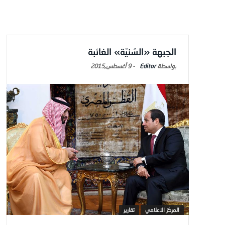
الجبهة «السُنيّة» الغائبة
Editor
-
9 أغسطس,2015
المركز الاعلامي
تقارير