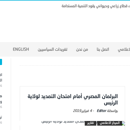
ناء قطاع زراعي وحيواني يقود التنمية المستدامة
لاعلامي
اتصل بنا
من نحن
تغريدات السياسيين
ENGLISH
اق
ال
26
البرلمان المصري أمام امتحان التمديد لولاية
هج
وا
الرئيس
26
Editor
-
4 فبراير,2019
تر
المركز الاعلامي
تقارير
26