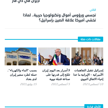
لإيران في ذي قار
تجسس ورؤوس أموال وتكنولوجيا حربية.. لماذا
تخشى أميركا علاقة الصين بإسرائيل؟
إسرائيل تتقبل التفاهمات
لا أسرار بعد اليوم: إيران
بسبب “الماء والكهرباء”..
الأميركية – الإيرانية ما عدا
تلمّح إلى قدرتها على
حملة لطرد سفير إيران
إحياء الاتفاق النووي
صناعة قنبلة نووية
لدى بغداد
10 أغسطس,2023
5 أغسطس,2022
15 يوليو,2021
الأكثر قراءة