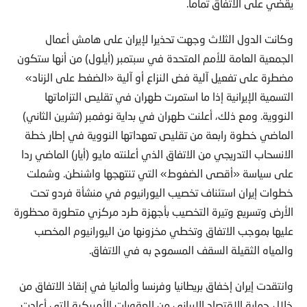
يقضي على الاتفاق تماما.
وكانت الدول الثلاث وجهت تحذيرا لإيران على هامش أعمال
الجمعية العامة للأمم المتحدة في سبتمبر (أيلول) من أنها ستكون
مضطرة على تفعيل آلية فض النزاع أو آلية «الضغط على الزناد»
التسمية الإيرانية إذا ما استمرت طهران في تقليص التزاماتها
النووية. ومع ذلك، أعلنت طهران في بداية نوفمبر (تشرين الثاني)
الماضي خطوة رابعة من تقليص تعهداتها النووية في إطار خطة
الانسحاب التدريجي من الاتفاق الذي أعلنته مايو (أيار) الماضي ردا
على سياسة «أقصى الضغوط» التي تنتهجها واشنطن. وشملت
خطوات إيران استئناف تخصيب اليورانيوم في منشأة فردو تحت
الأرض وتسريع وتيرة التخصيب بأجهزة طرد مركزي متطورة محظورة
عليها بموجب الاتفاق وتخطي مخزونها من اليورانيوم المخصب
والمياه الثقيلة السقف المسموح به في الاتفاق.
وانتقدت إيران إخفاق بريطانيا وفرنسا وألمانيا في إنقاذ الاتفاق من
خلال حماية الاقتصاد الإيراني من العقوبات الأميركية التي أعادت