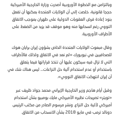
وبالتزامن مع الخطوة الأوروبية أصدرت وزارة الخارجية الأميركية
حججا قانونية، خلصت إلى أن الولايات المتحدة بمكنها أن تفعل
بنود إعادة فرض العقوبات الدولية على طهران بموجب الاتفاق
النووي رغم انسحابها منه وهو موقف قد يزيد من الضغط على
الأطراف الأوروبية.
وقال مبعوث الولايات المتحدة الخاص بشؤون إيران برايان هوك
للصحافيين في نيويورك «لم نعد في الاتفاق ولذلك فالأطراف
التي لا تزال فيه سيكون عليها أن تتخذ قراراتها فيما يتعلق
باستخدام أو عدم استخدام آلية حل النزاعات… ليس هناك شك في
أن إيران انتهكت الاتفاق النووي».
وقبل أيام هاجم وزير الخارجية الإيراني محمد جواد ظريف عبر
«تويتر» تصريحات نظيره الأميركي مايك بومبيو بشأن استخدام
أميركي لآلية حل النزاع. ونشر مرسوم الصادر من مكتب الرئيس
دونالد ترمب في مايو 2018 بشأن الانسحاب من الاتفاق.