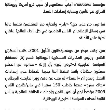
للعراق هو لتأمين وحماية إمدادات النفط.
فيا ترى من على حق؟ «بلير» وأنصاره من المتعلمين تعليما عاليا
في وسائل الإعلام أم الناس العاديين في كل أرجاء العالم؟ لنلقي
نظرة على الأدلة:
في وقت مبكر من ديسمبر/كانون الأأول
2001
، كتب السكرتير
الخاص ورئيس المخابرات العسكرية البريطانية قسم (
6
) لمستشار
السياسة الخارجية لـ«توني بلير» بأن إزالة «صدام» من الحكم
سيكون مكافأة رائعة تمنحنا أمنا جديدا للحفاظ على إمدادات
النفط. ويبدو أن «النفط» لم يغب عن ذهن وزير الخارجية البريطاني
«جاك سترو» عندما خاطب
150
سفيرا في يناير/كانون الثاني
2003
مؤكداً لهم أن تعزيز الأمن وإمدادت الطاقة العالمية يترأس
قائمة أهداف السياسة الخارجية البريطانية.
ويبدو أن صانعو القرار السياسي في الولايات المتحدة قد توصلوا