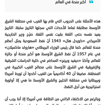
هذه الأمثلة على الحروب التي قام بها الغرب في منطقة الشرق
الأوسط مطابقة تماما للأحداث التي سجلها التاريخ سابقا، التاريخ
يعيد نفسه حتى اللغة بقيت نفس اللغة. صرّح وزير الخارجية
الأمريكي «كوردل هال»
1943
أنّ نفط السعودية يمثل أعظم
منحة للعالم. كما قال رئيس الوزراء البريطاني «هارولد ماكميلان»
في عام
1957
أنّ نفط الشرق الأوسط هو أكبر منحة أو جائزة
للعالم. وأكدّ «ديفيد ويرنج» المحاضر في كلية الدراسات الشرقية
والإفريقية في الشرق الأوسط على مصالح الغرب الكبيرة في
المنطقة. مضيفا أن
40
أكاديمياً من الغرب أكدوا أن تورط أمريكا
وبريطانيا في منطقة الخليج والشرق الأوسط ما هي إلا أولوية
استراتيجية من أجل النفط.
وبالرغم من الاكتفاء الذاتي من الطاقة في أمريكا إلا أننا يجب أن
نفهم أنّ التدخل الغربي في العالم العربي لم يكن من أجل التزود