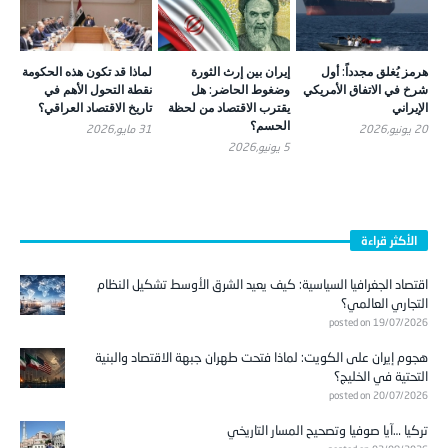
هرمز يُغلق مجدداً: أول
إيران بين إرث الثورة
لماذا قد تكون هذه الحكومة
شرخ في الاتفاق الأمريكي
وضغوط الحاضر: هل
نقطة التحول الأهم في
الإيراني
يقترب الاقتصاد من لحظة
تاريخ الاقتصاد العراقي؟
الحسم؟
20 يونيو,2026
31 مايو,2026
5 يونيو,2026
الأكثر قراءة
اقتصاد الجغرافيا السياسية: كيف يعيد الشرق الأوسط تشكيل النظام
التجاري العالمي؟
posted on 19/07/2026
هجوم إيران على الكويت: لماذا فتحت طهران جبهة الاقتصاد والبنية
التحتية في الخليج؟
posted on 20/07/2026
تركيا …آيا صوفيا وتصحيح المسار التاريخي
posted on 02/08/2026