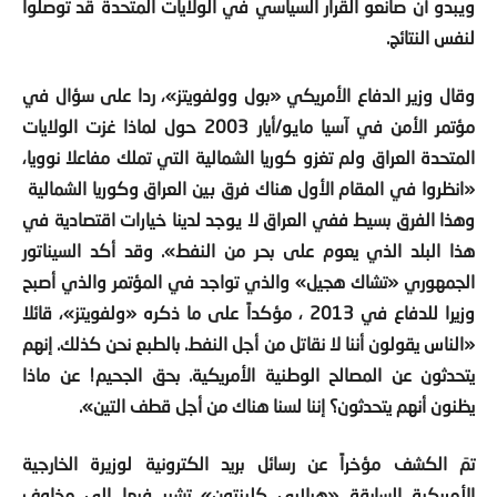
لنفس النتائج.
وقال وزير الدفاع الأمريكي «بول وولفويتز»، ردا على سؤال في
مؤتمر الأمن في آسيا مايو/أيار
2003
حول لماذا غزت الولايات
المتحدة العراق ولم تغزو كوريا الشمالية التي تملك مفاعلا نوويا،
«انظروا في المقام الأول هناك فرق بين العراق وكوريا الشمالية
وهذا الفرق بسيط ففي العراق لا يوجد لدينا خيارات اقتصادية في
هذا البلد الذي يعوم على بحر من النفط». وقد أكد السيناتور
الجمهوري «تشاك هجيل» والذي تواجد في المؤتمر والذي أصبح
وزيرا للدفاع في
2013
، مؤكداً على ما ذكره «ولفويتز»، قائلا
«الناس يقولون أننا لا نقاتل من أجل النفط. بالطبع نحن كذلك. إنهم
يتحدثون عن المصالح الوطنية الأمريكية. بحق الجحيم! عن ماذا
يظنون أنهم يتحدثون؟ إننا لسنا هناك من أجل قطف التين».
تمَ الكشف مؤخراً عن رسائل بريد الكترونية لوزيرة الخارجية
الأمريكية السابقة «هيلاري كلينتون» تشير فيها إلى مخاوف