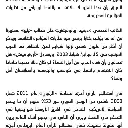
للعراق بأن هذا الغزو لا علاقة له بالنفط أو بأي من نظريات
المؤامرة المطروحة.
الكاتب الصحفي «ديفيد أرونوفيتش» حلل خطاب «بلير» مستهزئا
من أنه قد يؤلف كتابا يرفض فيه نظريات المؤامرة الشائعة. ويذكر
أن أكثر من مليون شخص نزلوا شوارع لندن للتظاهر ضد الحرب
المرتقبة في
15
فبراير/ شباط
2003
ويتساءل «أرونوفيتش» هل
تصدقون بأن هذه الحرب من أجل النفط؟ لو كان ذلك صحيحا فلماذا
كان الاهتمام بالنفط في كوسفو والبوسنة وأفغانستان أقل
وقعا؟
في استطلاع للرأي أجرته منظمة «الزغبي» عام
2011
شمل
3000
شخص من الوطن العربي عبر
53
% منهم أن ما يدفع
السياسة الأمريكية للتدخل في الشرق الأوسط هو رغبتها في
التحكم في النفط، ويرى أن الناس في جميع أنحاء العالم يرون
أنها مقولة صحيحة. ففي استطلاع للرأي العام البريطاني أجرته
مؤسسة
«
YouGov
»
أجاب معظمهم أن سبب غزو أمريكا وبريطانيا