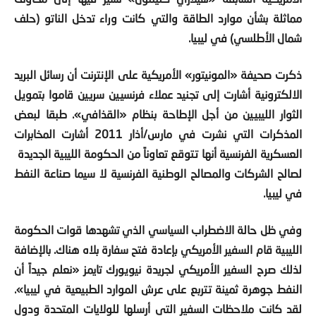
مماثلة بشأن موارد الطاقة والتي كانت وراء تدخل الناتو (حلف
شمال الأطلسي) في ليبيا.
ذكرت صحيفة «المونيتور» الأمريكية على الإنترنت أن رسائل البريد
الالكترونية أشارت إلى تجنيد عملاء فرنسيين سريين قاموا بتمويل
الثوار الليبيين من أجل الإطاحة بنظام «القذافي». طبقا لبعض
المذكرات التي نشرت في مارس/أذار
2011
أشارت المخابرات
العسكرية الفرنسية أنها تتوقع تعاوناً من الحكومة الليبية الجديدة
لصالح الشركات والمصالح الوطنية الفرنسية لا سيما صناعة النفط
في ليبيا.
وفي ظل حالة الاضطراب السياسي الذي تشهدها قوات الحكومة
الليبية قام السفير الأمريكي بإعادة فتح سفارة بلاه هناك. بالإضافة
لذلك صرح السفير الأمريكي لجريدة نيويورك تايمز «نعلم جيداً أن
النفط جوهرة ثمينة تتربع على عرش الموارد الطبيعية في ليبيا».
لقد كانت ملاحظات السفير التى أرسلها للولايات المتحدة ودول
غربية أخرى قليلة بشان المخاطر التى يواجهها الاقتصاد الليبي.