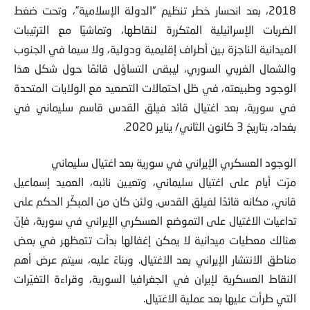
2018، بعد انحسار خطر تنظيم “الدولة الإسلامية”، وتحت ضغط
الضربات الإسرائيلية المتكررة لنقاطها، وتماشيًا مع الترتيبات
الميدانية الناجزة بين أطراف إقليمية ودولية، ولا سيما في الجنوب
والشمال الغربي السوري، ليبقى التساؤل قائمًا حول شكل هذا
الوجود وطبيعته، في ظل احتمالات التصعيد مع الولايات المتحدة
في سورية، بعد اغتيال قائد فيلق القدس قاسم سليماني في
بغداد، بتاريخ 3 كانون الثاني/ يناير 2020.
الوجود العسكري الإيراني في سورية بعد اغتيال سليماني
مرّت أيام على اغتيال سليماني، وتعيين نائبه، العميد إسماعيل
قاني، مكانه قائدًا لفيلق القدس. ولئن كان من المبكّر الحكم على
تداعيات الاغتيال على التموضع العسكري الإيراني في سورية، فإنّ
هنالك معطيات ميدانية لا يمكن إغفالها بدأت تتمظهر في بعض
مناطق الانتشار الإيراني بعد الاغتيال. وبناءً عليه، سيتم عرض أهم
النقاط العسكرية لإيران في الجغرافيا السورية، وقراءة التغيّرات
التي طرأت عليها بعد عملية الاغتيال.