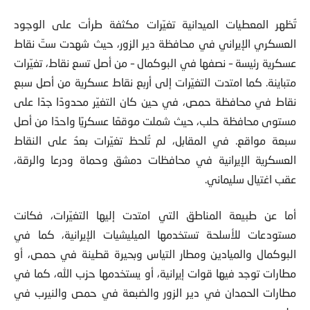
تُظهر المعطيات الميدانية تغيّرات مكثفة طرأت على الوجود
العسكري الإيراني في محافظة دير الزور، حيث شهدت ستّ نقاط
عسكرية رئيسة – نصفها في البوكمال – من أصل تسع نقاط، تغيّرات
متباينة. كما امتدت التغيّرات إلى أربع نقاط عسكرية من أصل سبع
نقاط في محافظة حمص، في حين كان التغيّر محدودًا جدًا على
مستوى محافظة حلب، حيث شملت موقعًا عسكريًا واحدًا من أصل
سبعة مواقع. في المقابل، لم تُلحظ تغيّرات بعدُ على النقاط
العسكرية الإيرانية في محافظات دمشق وحماة ودرعا والرقة،
عقب اغتيال سليماني.
أما عن طبيعة المناطق التي امتدت إليها التغيّرات، فكانت
مستودعات للأسلحة تستخدمها الميليشيات الإيرانية، كما في
البوكمال والميادين ومطار التياس وبحيرة قطينة في حمص، أو
مطارات توجد فيها قوات إيرانية، أو يستخدمها حزب الله، كما في
مطارات الحمدان في دير الزور والضبعة في حمص والنيرب في