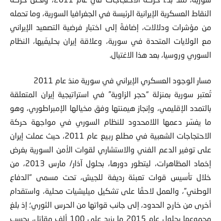
النقاط العسكرية الإيرانية الرئيسة في الجغرافيا السورية، وما تحمله
من مؤشرات ودلالات، إضافةً إلى اختبار فرضية التصعيد الإيراني
مع الولايات المتحدة في سورية، وعلاقة إيران بحليفَيها، النظام
السوري وروسيا، بعد هذا الاغتيال.
مسار الوجود العسكري الإيراني في سورية منذ عام 2011
تُعتبر سورية بمنزلة “حجر الزاوية” في استراتيجية إيران المتعلقة
بالتمدد الإقليمي، وإنجاز هيمنتها وفق مخيالها الإمبراطوري، وهو
ما يفسّر دعمها اللامحدود للنظام السوري في مواجهة حركة
الاحتجاجات الشعبية في مطلع ربيع عام 2011، حيث عملت إيران
على توفير الدعم الفني والاستشاري لقوات الأمن السورية بغرض
إخماد المظاهرات، ليتطور دورها، بحلول آذار/ مارس 2013، من
خلال تأسيس قوات تعبئة رديفة للجيش، تحت مسمى “الدفاع
الوطني”، والعمل لاحقًا على تشكيل ميليشيات محلية، واستقدام
أخرى من خارج الحدود، إلى جانب قواتها من الحرس الثوري؛ إذ بلغ
مجموعها بحلول عام 2015 ما يزيد على 100 ألف مقاتل، بحسب