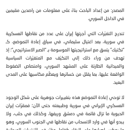
المصدر: من إعداد الباحث بناءً على معلومات من راصدين مقيمين
في الداخل السوري.
تندرج التغيّرات التي أجرتها إيران على عدد من نقاطها العسكرية
في سورية، بعد اغتيال سليماني، في سياق إعادة التموضع، كـ
“تكتيك” يتسق مع استراتيجيتها الموسومة بـ “الصبر الاستراتيجي”؛ إذ
تهدف من وراء ذلك إلى التكيّف مع المتغيّرات السياسية
والميدانية الطارئة على المشهد السوري، وامتصاص الضغوط
الواقعة عليها، بما يقلل من خسائرها ويعظّم مكاسبها على المدى
البعيد.
لا توحي إعادة التموضع هذه بتغييرات جوهرية على شكل الوجود
العسكري الإيراني في سورية وطبيعته حتى الآن؛ فمقرّات إيران
الحيوية ما تزال قائمة في دمشق وريفها، وكذلك في حلب، ولا
يبدو أنها في وارد الانسحاب من نقاطها في الجنوب السوري، وهو
ما يعكس إصرارها على البقاء كفاعل مؤثر في الترتيبات الميدانية