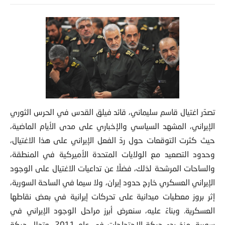
تصدّر اغتيال قاسم سليماني، قائد فيلق القدس في الحرس الثوري
الإيراني، المشهد السياسي والإخباري على مدى الأيام الماضية،
حيث كثرت التوقعات حول ردّ الفعل الإيراني على هذا الاغتيال،
وحدود التصعيد مع الولايات المتحدة الأميركية في المنطقة،
والساحات المرشحة لذلك، فضلًا عن تداعيات الاغتيال على الوجود
الإيراني العسكري خارج حدود إيران، ولا سيما في الساحة السورية،
إثر بروز معطيات ميدانية على تحركات إيرانية في بعض نقاطها
العسكرية. وبناءً عليه، سنعرض أبرز مراحل الوجود الإيراني في
سورية، منذ بدء حركة الاحتجاجات في عام 2011، وتحلل حركة