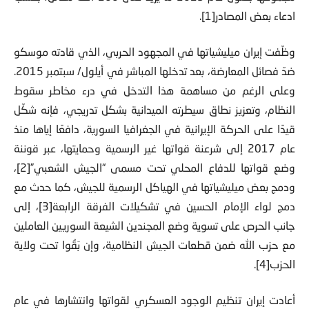
ادعاء بعض المصادر[1].
وظّفت إيران ميليشياتها في المجهود الحربي، الذي قادته موسكو
ضدّ فصائل المعارضة، بعد تدخلها المباشر في أيلول/ سبتمبر 2015.
وعلى الرغم من مساهمة هذا التدخل في درء مخاطر سقوط
النظام، وتعزيز نطاق سيطرته الميدانية بشكل تدريجي، فإنه شكّل
قيدًا على الحركة الإيرانية في الجغرافيا السورية، دافعًا إياها منذ
عام 2017 إلى شرعنة قواتها غير الرسمية وحمايتها، عبر قوننة
وضع قواتها للدفاع المحلي تحت مسمى “الجيش الشعبي”[2]،
ودمج بعض ميليشياتها في الهياكل الرسمية للجيش، كما حدث مع
دمج لواء الإمام الحسين في تشكيلات الفرقة الرابعة[3]، إلى
جانب الحرص على تسوية وضع المجندين الشيعة السوريين العاملين
مع حزب الله ضمن قطعات الجيش النظامية، وإن بَقُوا تحت ولاية
الحزب[4].
أعادت إيران تنظيم الوجود العسكري لقواتها وانتشارها في عام