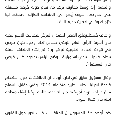
والتنمية، إنّه وسط مخاوف تركيا من قيام دولة كردية مستقلة
على حدودها، سوف يُنظر إلى المنطقة العازلة المخطط لها
كإجراء وقائي لحماية حدود البلاد.
وأضاف كينكليوغلو، المدير التنفيذي لمركز الاتصالات الاستراتيجية
في أنقرة: “الرأي العام التركي حساس تجاه وجود كيان كردي
في قيادة الحدود الجنوبية لتركيا. وإذا تم إنشاء المنطقة الآمنة
بنجاح، فإنّها ستنهي استمرارية الوضع الراهن بوجود كيان كردي
في المستقبل“.
وقال مسؤول سابق في إدارة أوباما إنّ المناقشات حول استخدام
قاعدة انجرليك كانت جارية منذ عام 2014. وفي مقابل السماح
بشنّ غارات جوية أمريكية من القاعدة، طلبت تركيا إنشاء منطقة
آمنة في شمال سوريا.
كما أوضح هذا المسؤول أنّ المناقشات كانت تدور حول القانون
الدولي، ودور تركيا في المنطقة الآمنة، وكيف سيتم المحافظة