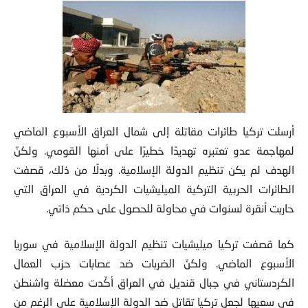
أرسلت تركيا طائرات مقاتلة إلى شمال العراق الأسبوع الماضي
لمهاجمة عدو تعتبره تهديدًا خطيرًا على أمنها القومي. ولكنّ
الهدف لم يكن تنظيم الدولة الإسلامية. وبدلًا من ذلك، قصفت
الطائرات الحربية التركية الميليشيات الكردية في العراق التي
حاربت أنقرة لسنوات في محاولة للحصول على حكم ذاتي.
كما قصفت تركيا ميليشيات تنظيم الدولة الإسلامية في سوريا
الأسبوع الماضي. ولكنّ الضربات ضد عصابات حزب العمال
الكردستاني في جبال قنديل في العراق أكّدت معضلة واشنطن
في سعيها لجعل تركيا تقاتل ضد الدولة الإسلامية على الرغم من
صراع أنقرة الطويل مع الانفصاليين الأكراد.