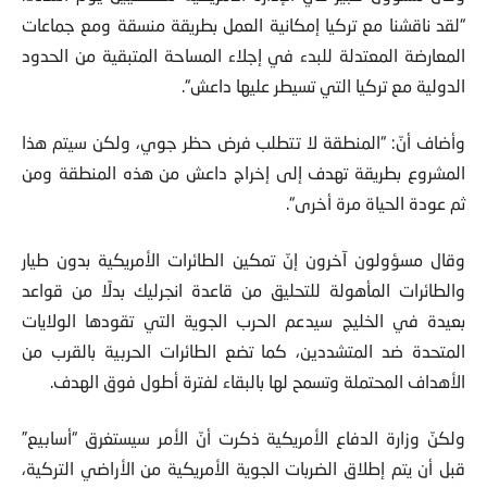
“لقد ناقشنا مع تركيا إمكانية العمل بطريقة منسقة ومع جماعات
المعارضة المعتدلة للبدء في إجلاء المساحة المتبقية من الحدود
الدولية مع تركيا التي تسيطر عليها داعش“.
وأضاف أنّ: “المنطقة لا تتطلب فرض حظر جوي، ولكن سيتم هذا
المشروع بطريقة تهدف إلى إخراج داعش من هذه المنطقة ومن
ثم عودة الحياة مرة أخرى“.
وقال مسؤولون آخرون إنّ تمكين الطائرات الأمريكية بدون طيار
والطائرات المأهولة للتحليق من قاعدة انجرليك بدلًا من قواعد
بعيدة في الخليج سيدعم الحرب الجوية التي تقودها الولايات
المتحدة ضد المتشددين، كما تضع الطائرات الحربية بالقرب من
الأهداف المحتملة وتسمح لها بالبقاء لفترة أطول فوق الهدف.
ولكنّ وزارة الدفاع الأمريكية ذكرت أنّ الأمر سيستغرق “أسابيع”
قبل أن يتم إطلاق الضربات الجوية الأمريكية من الأراضي التركية،
ومازال يعمل المسؤولون على التوصل إلى الترتيبات النهائية. وقال