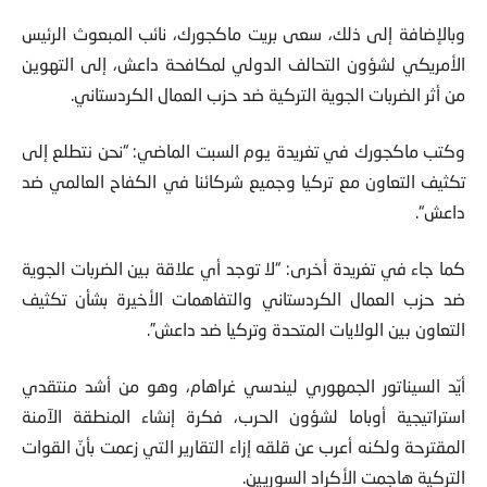
وبالإضافة إلى ذلك، سعى بريت ماكجورك، نائب المبعوث الرئيس
الأمريكي لشؤون التحالف الدولي لمكافحة داعش، إلى التهوين
من أثر الضربات الجوية التركية ضد حزب العمال الكردستاني.
وكتب ماكجورك في تغريدة يوم السبت الماضي: “نحن نتطلع إلى
تكثيف التعاون مع تركيا وجميع شركائنا في الكفاح العالمي ضد
داعش“.
كما جاء في تغريدة أخرى: “لا توجد أي علاقة بين الضربات الجوية
ضد حزب العمال الكردستاني والتفاهمات الأخيرة بشأن تكثيف
التعاون بين الولايات المتحدة وتركيا ضد داعش”.
أيّد السيناتور الجمهوري ليندسي غراهام، وهو من أشد منتقدي
استراتيجية أوباما لشؤون الحرب، فكرة إنشاء المنطقة الآمنة
المقترحة ولكنه أعرب عن قلقه إزاء التقارير التي زعمت بأنّ القوات
التركية هاجمت الأكراد السوريين.