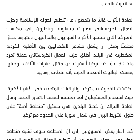
القادة الأتراك غالبًا ما يتحدثون عن تنظيم الدولة الإسلامية وحزب
العمال الكردستاني بعبارات متساوية، وينظرون إلى مكاسب
المعركة التي حققها الأكراد السوريون والعراقيون باعتبارها خطرًا
محتملًا يمكن أن يشعل مشاعر الانفصاليين بين الأقلية الكردية
المضطربة في البلاد. أطلق حزب العمال الكردستاني حملة تمرد
منذ 30 عامًا ضد تركيا أسفرت عن مقتل عشرات الآلاف، وحينها
وصفت الولايات المتحدة الحزب بأنه منظمة إرهابية.
انكشفت الفجوة بين تركيا والولايات المتحدة في الأيام الأخيرة؛
حيث استخدم المسؤولون لغة مختلفة لوصف الاتفاق الجديد. وقال
القادة الأتراك إنّ خطة البلدين هي تشكيل “منطقة آمنة” على
طول الشريط البري في شمال سوريا على الحدود مع تركيا.
كما أشار بعض المسؤولين إلى أنّ المنطقة سوف تشبه منطقة
حظر جوي. وعلى الرغم من أن تنظيم الدولة الإسلامية لا توجد