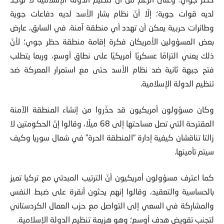
لديه قوات جوية؛ إلّا أنّ نظام بشار الأسد لديه دفاعات جوية
وطائرات حربية يمكن أن تهدد أي منطقة آمنة. في السابق، عارض
بعض المسؤولين الأمريكان فكرة إقامة منطقة حظر جوي؛ لأنّ
ذلك يعني التزامًا عسكريًا أمريكيًا على نطاق أوسع، وربما يتطلب
فتح جبهة ثانية ضد نظام الأسد حتى مع استمرار المعركة ضد
تنظيم الدولة الإسلامية.
وكان مسؤولون أمريكيون قد حذّروا من إنشاء المنطقة الآمنة
المقترحة التي تصل مساحتها إلى 68 ميلًا، وقالوا إنّ الحكومتين لا
زالتا تناقشان كيفية إدارة “المنطقة الحرة” في شمال سوريا وكيف
سيتم تأمينها.
كما اعترف مسؤولون أمريكيون أنّ الترتيب المبدئي مع تركيا تميز
بالحساسية والتعقيد، وقالوا إنهم يحثون أنقرة على ضبط النفس
والمشاركة في السعي إلى التواصل مع حزب العمال الكردستاني
لتجنب تقويض هدف أوسع؛ وهو هزيمة تنظيم الدولة الإسلامية.