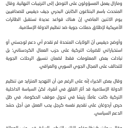
المتحدث باسم البنتاغون الكابتن البحري جيف ديفيس للصحافيين
يوم الاثنين الماضي إنّ هناك قواعد عديدة تستقبل الطائرات
الأمريكية لإطلاق حملات جوية ضد تنظيم الدولة الإسلامية.
وأوضح ديفيس أنّ الولايات المتحدة لم تقدم أي دعم لوجستي أو
استخباراتي للضربات التركية على حزب العمال الكردستاني؛ بل
تبادلت بعض المعلومات فقط لضمان تنسيق الرحلات الجوية
للتحالف على المجال الجوي السوري والعراقي.
وقال بعض الخبراء إنّه على الرغم من أن التهديد المتزايد من تنظيم
الدولة الإسلامية قد أثار القلق في أنقرة، لكنّ السياسة الداخلية
التركية كانت عاملًا رئيسًا في تحول موقف الحكومة، في ظل
حرص أردوغان على تقديم نفسه كرجل يحب العمل من أجل حشد
الدعم السياسي.
وقال سوات كينكليوغلو، النائب التركي السابق في حزب العدالة