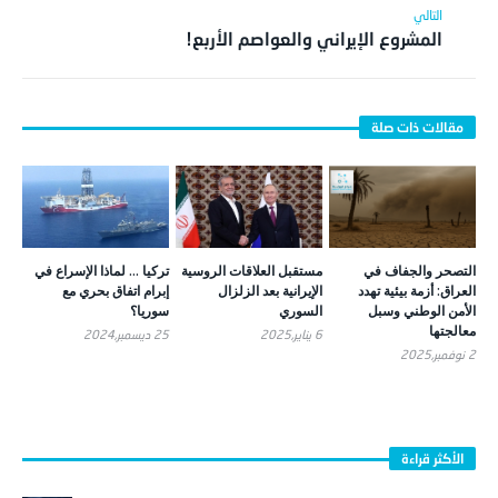
المشروع الإيراني والعواصم الأربع!
التصحر والجفاف في
مستقبل العلاقات الروسية
تركيا … لماذا الإسراع في
العراق: أزمة بيئية تهدد
الإيرانية بعد الزلزال
إبرام اتفاق بحري مع
الأمن الوطني وسبل
السوري
سوريا؟
معالجتها
6 يناير,2025
25 ديسمبر,2024
2 نوفمبر,2025
الأكثر قراءة
اقتصاد الجغرافيا السياسية: كيف يعيد الشرق الأوسط تشكيل النظام