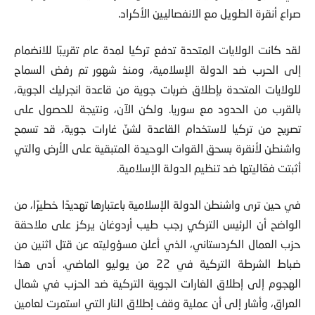
لقد كانت الولايات المتحدة تدفع تركيا لمدة عام تقريبًا للانضمام
إلى الحرب ضد الدولة الإسلامية، ومنذ شهور تم رفض السماح
للولايات المتحدة بإطلاق ضربات جوية من قاعدة انجرليك الجوية،
بالقرب من الحدود مع سوريا. ولكن الآن، ونتيجة للحصول على
تصريح من تركيا لاستخدام القاعدة لشنّ غارات جوية، قد تسمح
واشنطن لأنقرة بسحق القوات الوحيدة المتبقية على الأرض والتي
أثبتت فعّاليتها ضد تنظيم الدولة الإسلامية.
في حين ترى واشنطن الدولة الإسلامية باعتبارها تهديدًا خطيرًا، من
الواضح أن الرئيس التركي رجب طيب أردوغان يركز على ملاحقة
حزب العمال الكردستاني، الذي أعلن مسؤوليته عن قتل اثنين من
ضباط الشرطة التركية في 22 من يوليو الماضي. أدى هذا
الهجوم إلى إطلاق الغارات الجوية التركية ضد الحزب في شمال
العراق، وأشار إلى أن عملية وقف إطلاق النار التي استمرت لعامين
قد انتهت بالفعل.