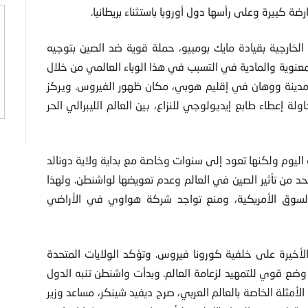
 كبيرة وعلى رأسها دول أوروبا باستثناء بريطانيا.
 الخارجية بقيادة مايك بومبيو، حملة قوية ضد الصين بتوجيه
عنوية والمادية في التسبب في هذا الوباء العالمي من خلال
 مدينة ووهان في إقليم هوبي، مكان ظهور الفيروس. ويركز
 إعطاء طابع إيديولوجي للنزاع، بين العالم الليبرالي الحر
اليوم ولكنها تعود إلى سنوات وخاصة مع بداية ولاية دونالد
لانتخابية على الحد من تأثير الصين في العالم وعدم تعويضها لواشنطن. ولهذا
لسوق الأمريكية، ومنع تواجد شركة هواوي في الأراضي
أخيرة على خلفية كورونا فيروس. وتؤكد الولايات المتحدة
وضع قوي للتمهيد لزعامة العالم. وبدأت واشنطن تنبه الدول
أمثلة الخاصة بالعالم العربي، صرح ديفيد شينكر، مساعد وزير