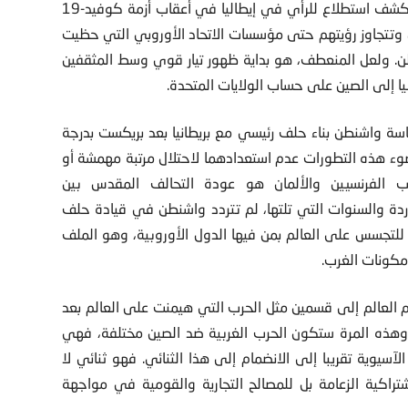
سياسة واشنطن وفي المقابل تعزيز رؤيتها الإيجابية للصين. وكشف استطلاع للرأي في إيطاليا في أعقاب أزمة كوفيد-19
الصين وتتجاوز رؤيتهم حتى مؤسسات الاتحاد الأوروبي التي حظيت
شنطن. ولعل المنعطف، هو بداية ظهور تيار قوي وسط المثقفين
ا إلى الصين على حساب الولايات المتحدة.
سة واشنطن بناء حلف رئيسي مع بريطانيا بعد بريكست بدرجة
 ضوء هذه التطورات عدم استعدادهما لاحتلال مرتبة مهمشة أو
ب الفرنسيين والألمان هو عودة التحالف المقدس بين
ردة والسنوات التي تلتها، لم تتردد واشنطن في قيادة حلف
 للتجسس على العالم بمن فيها الدول الأوروبية، وهو الملف
مكونات الغرب.
العالم إلى قسمين مثل الحرب التي هيمنت على العالم بعد
ي. وهذه المرة ستكون الحرب الغربية ضد الصين مختلفة، فهي
يوية تقريبا إلى الانضمام إلى هذا الثنائي. فهو ثنائي لا
تراكية الزعامة بل للمصالح التجارية والقومية في مواجهة