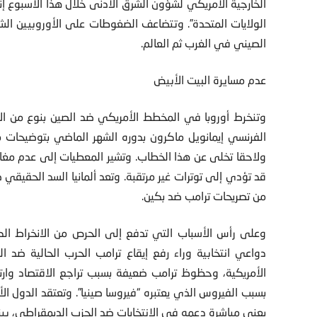
الخارجية الأمريكي لشؤون الشرق الأدنى خلال هذا الأسبوع إ
الولايات المتحدة”. وتتضاعف الضغوطات على الأوروبيين الشريك
الصيني في الغرب ثم العالم.
عدم مسايرة البيت الأبيض
وتنخرط أوروبا في المخطط الأمريكي ضد الصين بنوع من ا
الفرنسي إيمانويل ماكرون بدوره الشهر الماضي بتوضيحات م
ولاحقا تخلى عن هذا الخطاب. وتشير المعطيات إلى عدم مغام
قد تؤدي إلى توترات غير مرتقبة. وتعد ألمانيا السد الحقيقي
من تصريحات ترامب ضد بكين.
وعلى رأس الأسباب التي تدفع إلى الحرص من الانخراط الكب
دواعي انتخابية وراء رفع إيقاع ترامب الحرب الحالية ضد ا
بسبب الفيروس الذي يعتبره “فيروسا صينيا”. وتعتقد الدول ال
يعني مباشرة دعمه في الانتخابات ضد الحزب الديمقراطي، بين