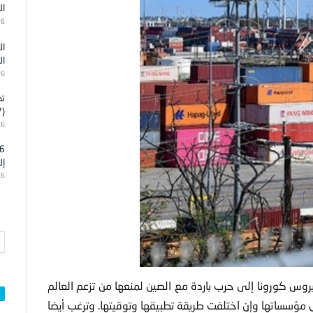
ال
26
ال
ال
26
تد
(7)
26
إل
26
روس كورونا إلى حرب باردة مع الصين لمنعها من تزعم العالم
ؤسساتها وإن اختلفت طريقة تطبيقها وتوقيتها. وترغب أيضا