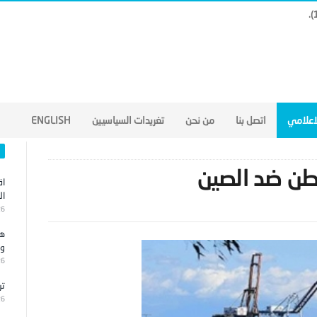
لاعلامي
اتصل بنا
من نحن
تغريدات السياسيين
ENGLISH
طن ضد الصين
اق
ال
26
هج
وا
26
تر
26