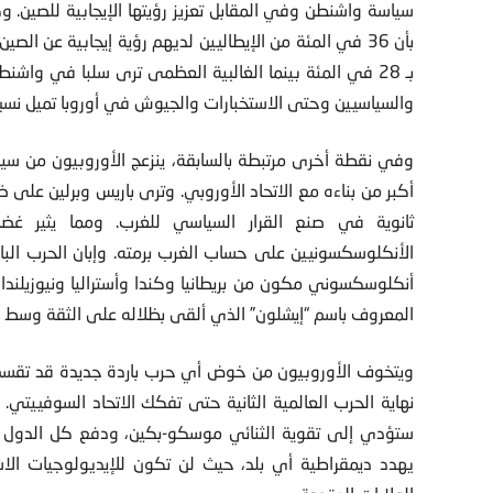
بأن 36 في المئة من الإيطاليين لديهم رؤية إيجابية عن 
بـ 28 في المئة بينما الغالبية العظمى ترى سلبا في وا
والسياسيين وحتى الاستخبارات والجيوش في أوروبا تميل نسبي
وفي نقطة أخرى مرتبطة بالسابقة، ينزعج الأوروبيون من سيا
أكبر من بناءه مع الاتحاد الأوروبي. وترى باريس وبرلين على
ثانوية في صنع القرار السياسي للغرب. ومما يثير غض
الأنكلوسكسونيين على حساب الغرب برمته. وإبان الحرب البا
أنكلوسكسوني مكون من بريطانيا وكندا وأستراليا ونيوزيلندا
المعروف باسم “إيشلون” الذي ألقى بظلاله على الثقة وسط 
ويتخوف الأوروبيون من خوض أي حرب باردة جديدة قد تقسم 
نهاية الحرب العالمية الثانية حتى تفكك الاتحاد السوفييت
ستؤدي إلى تقوية الثنائي موسكو-بكين، ودفع كل الدول الآس
يهدد ديمقراطية أي بلد، حيث لن تكون للإيديولوجيات الاش