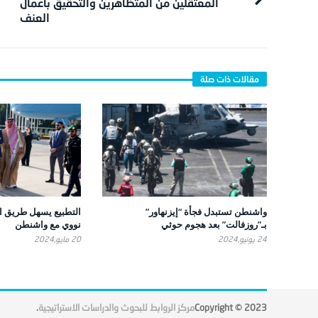
المعتقلين من المتظاهرين والتحقيق بأعمال
العنف
واشنطن تستبدل فجأة “إيزنهاور”
التطبيع يسهل طريق ال
بـ”روزفالت” بعد هجوم حوثي
نووي مع واشنطن
24 يونيو,2024
20 مايو,2024
Copyright © 2023
مركز الروابط للبحوث والدراسات الاستراتيجية
.