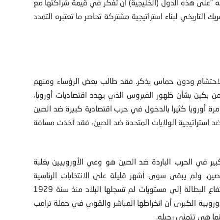
نه “على هذه الدول (الخليجية) أن تفكر في قيمة شراكتها مع
 التاريخي لبناء استراتيجية مشتركة تحاصر ما تعتبره التمدد
لاحتشام ودون حماس يذكر. فقد طالب بعض الرؤساء ومنهم
ن بكين بشأن ظهور الفيروس الذي يهدد اقتصاديات أوروبا،
رة أوروبا كثيرا بالدخول في حرب اقتصادية كبيرة ضد الصين
 ضد استراتيجية الولايات المتحدة ضد الصين، فقد أخذت مسافة
ير في الحرب الباردة ضد الصين هو وعي الأوروبيين بغلبة
لصين. ولم يبقى سوى أشهر قليلة على الانتخابات الرئاسية
الأمريكية، وحظوظ ترامب ضعيفة بسبب تراجع الاقتصاد وارتفاع البطالة إلى مستويات لم تسجلها البلاد منذ سنة 1929
أوروبية الكبرى أن انخراطها المباشر والقوي في حملة ترامب
ما هي تتمنى رحيله.