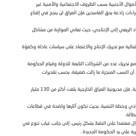
موال الأجنبية بسبب الظروف الاجتماعية والأمنية غير
اءات رادعة بحق الفاسدين فإن العراق لن ينجح في إقناع
د الريعي إلى الإنتاجي، حيث تعاني الموازنة من مشاكل
المالية مع تحريك الإنتاج والاعتماد على سياسات عادلة وكفؤة
لى الرغم من حدوث تطور صناعي طفيف خلال عام 2018 مع تحريك عدد من الشركات التابعة للدولة وقيام الحكومة
لخاص، إلا أن النسب المنجزة ما زالت ضعيفة، بحسب تقديرات
 مديونية وعجز، وفقا للعديد من المصادر الحكومية والبرلمانية، فإن مديونية العراق الخارجية بلغت أكثر من 130 مليار
تصادي وخطة التنمية، بحيث تكون آثارها واضحة في قطاعات
طالة.
ا يزال معتمدا على النفط بشكل رئيس، إلى جانب غياب تنوع في
ية على يد الحكومة الجديدة .