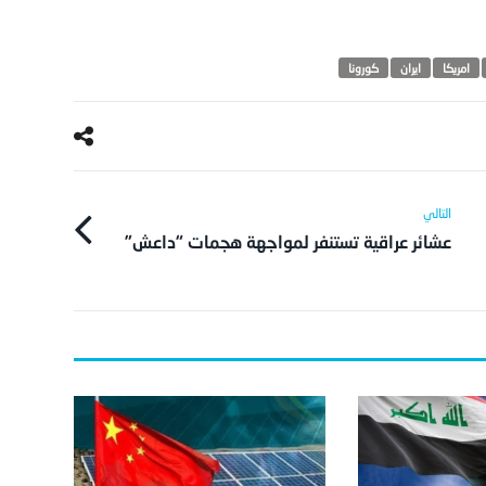
امريكا‬
ايران
كورونا
عشائر عراقية تستنفر لمواجهة هجمات “داعش”