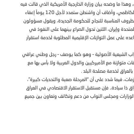
وهذا ما وضحه بيان وزارة الخارجية الأمريكية الذي قالت فيه
إن الوزير مايك بومبيو رحب بالحكومة الجديدة في اتصال مع الكاظمي، وأضاف أن واشنطن ستمدد لأجل 120 يوماً إعفاء
 الظروف المناسبة للنجاح للحكومة الجديدة، ويقول مسؤولون
حدة وإيران، اللتين تحول الصراع بينهما على النفوذ في
 على عمل التوازنات الإقليمية المطلوبة لخدمة استقرار
ب الشيعية الأصولية – وهو كما يوصف – رجل وطني عراقي
 متوازنة مع الأميركيين والدول العربية ولا بأس بها مع
بالعراق لخدمة مصلحة البلد .
، فيما شدد على أن “المرحلة صعبة والتحديات كبيرة”،
ذا سيادة.. فإن مستقبل الاستقرار الاقتصادي في العراق
لوزارات ومجلس النواب من دعم وتكاتف وتعاون بين جميع