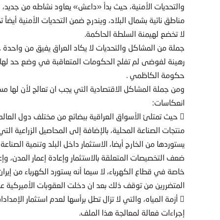
والتحديات الأمنية، حيث بدأ «داعش» يعاود نشاطه من جديد
مناطق نائية بشمال البلاد، ويندرج ضمن التحديات الأمنية أيضاً
لا تخضع لهيمنة السلطة الحاكمة.
جملة من المشاكل والتحديات لا يكاد العراق يفيق من واحدة 
حكومة الكاظمي .
ومن جملة المشاكل الاقتصادية التي يجب ان تعالج لأن لها م
انعكاسات:
 حيث تمتلئ الأسواق العراقية ببضائع من مختلف دول العا
منتجات الصناعة المحلية، بالإضافة إلى المحاصيل الزراعية الت
يستوردها من الخارج أيضا، الاستثمار داخل البلد وتنمية الصناع
ضعف التخصيصات المتعلقة بالاستثمار وإعادة إعمار المدن، وإ
خاصة في قطاع الكهرباء، لا سيما أنه يستورد الكهرباء من إيران
المتضررين من توقف ذلك بعد ان دخلت العقوبات الأميركية على
 أزمة المياه، والتي لا تزال تطل برأسها لعدم استثمار الإمدا
إجراءات فعالة لمعالجة هذا الملف.