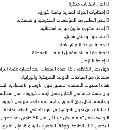
 اجراء انتخابات مبكرة.
 إمكانيات الدولة لمحاربة جانحة كورونا.
 حصر السلاح بيد المؤسسات الحكومية والعسكرية.
 إعادة مشروع قانون موازنة استثنائية.
 فتح حوار وطني شامل.
 حماية سيادة العراق وامنه.
 معالجة الفساد وتفعيل الملفات المعطلة.
 إعادة النازحين.
فهل يجتاز الكاظمي كل هذه التحديات، بعد اجتيازه عقبة البر
ستعامل مع التجاذبات الدولية الامريكية والإيرانية.
هذه التحديات المعقدة، تتمحور حول الأوضاع الاقتصادية الصعب
وإن خفت حدته في الشارع بفعل أزمة «كورونا»، فإن مطالبه م
للحيلولة دون تحول العراق، إلى بؤرة لتفشي الوباء، وخاصة أنه
الأوسط، ومن ثم فلم يكن غريباً أن يعلن الكاظمي بعد حصول 
للتصدي لتلك الجائحة، ووفقاً للتقديرات الرسمية، فإن الفيروس أصاب أكثر من 2000 عراقي وأ