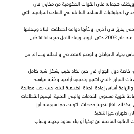
، ويكثف هجماته على القوات الحكومية من مخابئ في
 تحدي الميليشيات المسلحة العاملة في الساحة العراقية، التي
حتى يغرق في أخرى، وكأنها دوامة اختطفت البلاد وجعلتها
رهينة لفوضى لم تفلح الحكومات المتعاقبة في وضع حد لها منذ عام 2003 حتى اليوم، ويعاد الامل مع بداية تشكيل
ساس بحياة المواطن والوضع لاقتصادي والبطلة و….. الخ من
لم، خاصة دول الجوار، في حين تكاد تغيب بشكل شبه كامل
ي بات العراق -الذي اشتهر بخصوبة أراضيه وكثرة مياهه-
ة والزراعة أساس إعادة الحياة الطبيعية للبلد، حيث يجب معالجة
عادة تقوية مستوى الخدمات والبنى التحتية، لجميع القطاعات
 وكذلك الغاز لتجهيز محطات التوليد، مما سيجعله أبرز
 طهران حيز التنفيذ.
دات المائية القادمة من تركيا أو بناء سدود جديدة وغياب