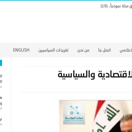
لاعلامي
اتصل بنا
من نحن
تغريدات السياسيين
ENGLISH
قتصادية والسياسية
اق
ال
26
هج
وا
26
تر
26