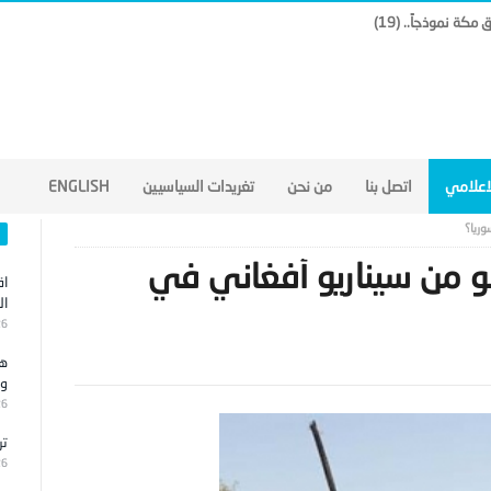
لاعلامي
اتصل بنا
من نحن
تغريدات السياسيين
ENGLISH
ريا؟
 من سيناريو أفغاني في
اق
ال
26
هج
وا
26
تر
26