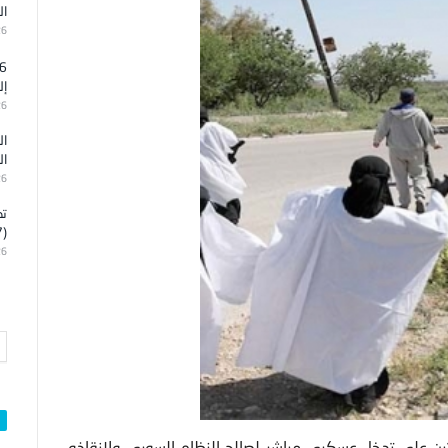
ال
26
إل
26
ال
ال
26
تد
(7)
26
سي فلاديمير بوتين على تدخل عسكري مباشر لصالح النظام السوري ولإنقاذه