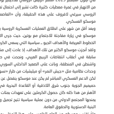
من الانهيار في غمرة معطيات كثيرة كانت تشير إلى احتمال 
الروسي سيرغي لافروف على هذه الحقيقة، وأن «العاصمة 
موسكو العسكري.
وبعد أقل من شهر على انطلاق العمليات العسكرية الروسية و
موسكو في زيارة مفاجئة للاجتماع مع بوتين، حيث جرى ال
الخطوط العريضة والأهداف الجيو ــ سياسية التي يسعى الكرمل
ولقد أنجزت موسكو الكثير من تلك الأهداف، إذ عادت إلى م
سابقة في أعقاب انتفاضات الربيع العربي، ونجحت في صيا
واشنطن في المنطقة، وباتت على الصعيد الداخلي السوري رق
وحدات نظامية مثل «جيش النمر» أو ميليشيات من طراز «نسور
لكن الدعم العسكري المباشر لم يكن عند موسكو ينفصل عن س
حميميم الجوية جنوب شرق اللاذقية أو القاعدة البحرية في
الأهمّ من هذا كله كان حصول الكرملين على تعهدات بمئات مل
يمنحها المجتمع الدولي من دون عملية سياسية تتيح تجميل 
البنية الدستورية والحقوق العامة.
وإذْ تقترب موسكو من العام الخامس على هذا التدخل، بحص