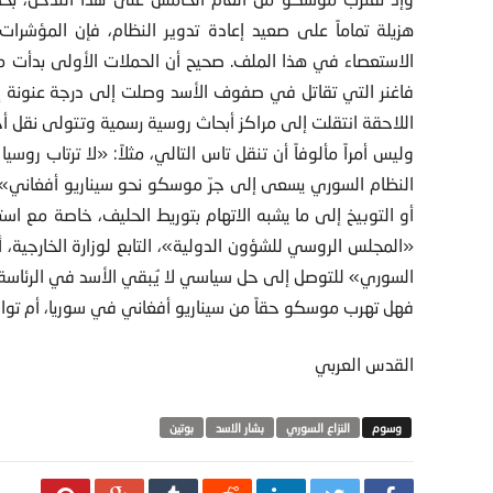
هزيلة تماماً على صعيد إعادة تدوير النظام، فإن المؤشرات 
الاستعصاء في هذا الملف. صحيح أن الحملات الأولى بدأت م
فاغنر التي تقاتل في صفوف الأسد وصلت إلى درجة عنونة إحد
اللاحقة انتقلت إلى مراكز أبحاث روسية رسمية وتتولى نقل أخب
وليس أمراً مألوفاً أن تنقل تاس التالي، مثلاً: «لا ترتاب روس
النظام السوري يسعى إلى جرّ موسكو نحو سيناريو أفغاني». و
أو التوبيخ إلى ما يشبه الاتهام بتوريط الحليف، خاصة مع اس
«المجلس الروسي للشؤون الدولية»، التابع لوزارة الخارجي
السوري» للتوصل إلى حل سياسي لا يُبقي الأسد في الرئاسة.
فهل تهرب موسكو حقاً من سيناريو أفغاني في سوريا، أم تو
القدس العربي
النزاع السوري
بشار الاسد
بوتين