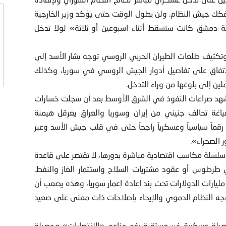
تفكك جيش النظام. ولن يطول الوقت حتى يؤكد وزير الخارجية
دمشق كانت ستسقط أثناء اسبوعين أو ثلاثة» لولا تدخل
تكثيف طلعات الطيران الحربي الروسي توجه بشار الأسد إلى
اتفاق على تفاصيل أدوار الجيش الروسي في سوريا، وكذلك
ين إلى بلوغها من وراء التدخل.
شهد صراعات النفوذ في الشرق الأوسط بعد أن سجلت خسارات
غة تحالف جنيني من إيران وسوريا والعراق يعرقل هيمنة
ماً سياسياً وعسكرياً راجحاً حتى في قلب جيش الأسد وعبر
 الصحراء».
لسلة مكاسب اقتصادية مباشرة بدورها، لا تقتصر على قاعدة
 طرطوس أو عقود مشتريات السلاح واستثمار الغاز والنفط.
يارات الدولارات تحت بند إعادة إعمار سوريا، وهذه يصعب أن
وجه النظام الدموي والإيحاء بإصلاحات ذات معنى على صعيد
يلة عسكرية غير مستقرة رغم مزاعم «الانتصارات» وحصيلة