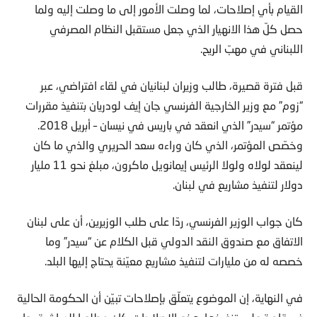
القيام بأي إصلاحات، لما وصلت الأمور إلى ما وصلت إليه ولما
حصل كلّ هذا الانهيار الذي جعل مستقبل النظام المصرفي
اللبناني في مهبّ الريح.
قبل فترة قصيرة، طالب وزيران لبنانيان في لقاء افتراضي، عبر
“زوم” مع وزير الخارجية الفرنسي جان إيف لودريان بتنفيذ مقررات
مؤتمر “سيدر” الذي انعقد في باريس في نيسان – أبريل 2018.
وخصّص المؤتمر، الذي كان وراءه سعد الحريري والذي ما كان
لينعقد لولاه ولولا الرئيس إيمانويل ماكرون، مبلغ نحو 11 مليار
دولار لتنفيذ مشاريع في لبنان.
كان جواب الوزير الفرنسي، ردّا على طلب الوزيرين، أن على لبنان
الاتفاق مع صندوق النقد الدولي قبل الكلام عن “سيدر” وما
خصصه له من مليارات لتنفيذ مشاريع معيّنة يحتاج إليها البلد.
في النهاية، إن الموضوع يتعلّق بإصلاحات تبيّن أن الحكومة الحالية