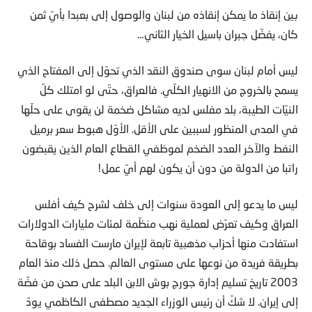
بين إنقاذ ما يمكن إنقاذه من لبنان والوصول إلى بعبدا بأيّ ثمن
كان، يفضّل جبران باسيل الخيار الثاني…
ليس أمام لبنان سوى صندوق النقد الذي تحوّل إلى المفتاح الذي
يسمح بالخروج من الانهيار الكلّي. فالعراق، حتّى لو امتلك كلّ
النيّات الطيبة، بلد مفلس لديه مشاكل ضخمة لن يقوى على حلّها
في المدى المنظور لسببين على الأقل. الأوّل هبوط سعر برميل
النفط والآخر العدد الضخم لموظفي القطاع العام الذين يقبضون
راتبا من الدولة من دون أن يكون لهم أيّ عمل!
ليس ما يدعو إلى العودة سنوات إلى خلف لشرح كيف أفلس
العراق وكيف تعرّض لعملية نهب منظّمة لمئات مليارات الدولارات
استفادت منها أحزاب مذهبية تابعة لإيران مارست الفساد بوقاحة
بطريقة فريدة من نوعها على مستوى العالم. حصل ذلك منذ العام
2003 تاريخ تسليم إدارة جورج بوش الابن البلد على صحن من فضّة
إلى إيران. لا شكّ أن رئيس الوزراء الجديد مصطفى الكاظمي يودّ