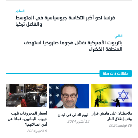
فرنسا نحو أكبر انتكاسة جيوسياسية في المتوسط
والفاعل تركيا
باتريوت الأميركية تفشل هجوما صاروخيا استهدف
المنطقة الخضراء
ملاحظتان على هامش قرار
أسعار المحروقات تلهب
اليوم التالي في لبنان
وقف إطلاق النار
جيوب اللبنانيين.. فماذا عن
13 أكتوبر,2024
أمن اتصالاتهم؟
28 نوفمبر,2024
8 أكتوبر,2024