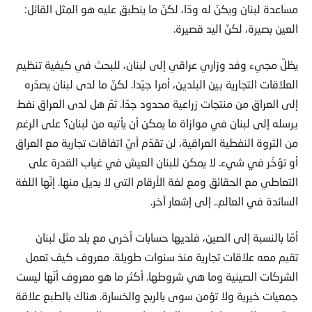
مساعدة لبنان ويكنّ له ودّا، لكنّ ما ينطبق عليه هو المثل القائل:
العين بصيرة، لكنّ اليد قصيرة.
يظلّ مجيء وفد وزاري عراقي إلى لبنان، للبحث في كيفية تنظيم
العلاقات التجارية بين البلدين، أمرا جيّدا. لكنّ ما لدى لبنان يصدّره
إلى العراق من منتجات زراعية محدود جدّا. ثمّ هل لدى العراق نفط
يرسله إلى لبنان في موازاة ما يمكن أن يأتيه من لبنان؟ على الرغم
من الثروة النفطية العراقية، لن تقدّم أيّ اتفاقات تجارية مع العراق
أو تؤخّر في شيء. لا يمكن للبنان العيش في غياب القدرة على
التعاطي مع الحقائق ومع لغة الأرقام التي لا بديل منها. إنّها اللغة
السائدة في العالم.. إلى إشعار آخر.
أمّا بالنسبة إلى الصين، فلديها حسابات أخرى مع بلد مثل لبنان
تقيم معه علاقات تجارية منذ سنوات طويلة. معروف كيف تعمل
الشركات الصينية وما هي شروطها. أكثر ما هو معروف أنّها ليست
جمعيات خيرية ولا تؤمن سوى بالربح والخسارة. هناك بالطبع علاقة