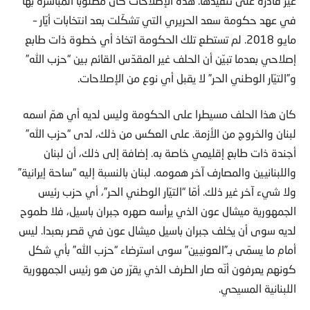
غير قادرة على تنفيذها. هذه الإصلاحات كان مطلوبا المباشرة بها
في عهد حكومة سعد الحريري التي تشكّلت بعد انتخابات أيّار –
مايو 2018. لم تستطع تلك الحكومة اتخاذ أي خطوة ذات طابع
إصلاحي بعدما تبيّن أن الحلف غير المقدّس القائم بين “حزب الله”
و”التيّار الوطني الحر” لا يقبل أي نوع من الإصلاحات.
كان هذا الحلف مسيطرا على الحكومة وليس لديه أي همّ اسمه
لبنان والخروج من الأزمة. على العكس من ذلك، لدى “حزب الله”
أجندة ذات طابع إقليمي خاصة به. إضافة إلى ذلك، أن لبنان
واللبنانيين والمصارف آخر همومه. لبنان بالنسبة إليه “ساحة إيرانية”
ولا شيء آخر غير ذلك. أمّا “التيّار الوطني الحر”، أي حزب رئيس
الجمهورية ميشال عون الذي يرأسه صهره جبران باسيل، فلا طموح
لديه سوى أن يخلف جبران باسيل ميشال عون في قصر بعبدا. ليس
أمام ما يسمّى بـ”العونيين” سوى استرضاء “حزب الله” بأي شكل
كونهم يعرفون أنّه صار الطرف الذي يقرّر من هو رئيس الجمهورية
اللبنانية المسيحي.