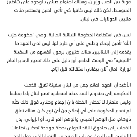
قويّة بين الصين وإيران، وهناك اهتمام صيني بالوجود على شاطئ
المتوسط، لكن ذلك ليس كافيا كي تأتي الصين وتستثمر مئات
ملايين الدولارات في لبنان.
ليس في استطاعة الحكومة اللبنانية الحالية، وهي “حكومة حزب
الله” تأمين إجماع وطني على أي طرح لها. ليس لدى العهد ما
يقدّمه إلى اللبنانيين. هناك كثيرون يرمون أنفسهم من السفينة
“العونية” في الوقت الحاضر. أبرز دليل على ذلك تقديم المدير العام
لوزارة المال آلان بيفاني استقالته قبل أيّام.
الأكيد أن العهد القائم جعل من لبنان سفينة تغرق. قدّمت
الحكومة إلى صندوق النقد خطة اقتصادية تعتبر لبنان بلدا مفلسا
وليس متعثرا. لا تحظى الخطة بأيّ إجماع وطني. فوق ذلك كلّه
لم تقدم الحكومة على أي إصلاح من أيّ نوع كان. هناك تعلّق
بأوهام، مثل الوهم الصيني والوهم العراقي.. أو الإيراني، بدل
الذهاب إلى صندوق النقد الدولي بخطّة موحّدة تعكس تطلعات
اللبنانيين إلى البحث عن باب للخروج من الانهيار الذي جعل الحد