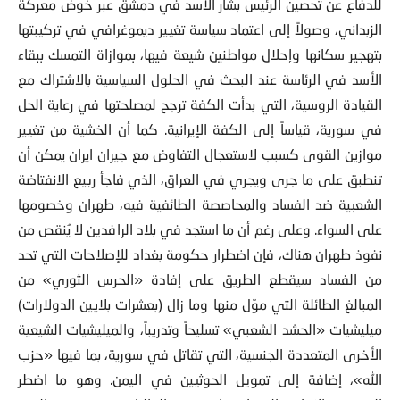
للدفاع عن تحصين الرئيس بشار الأسد في دمشق عبر خوض معركة
الزبداني، وصولاً إلى اعتماد سياسة تغيير ديموغرافي في تركيبتها
بتهجير سكانها وإحلال مواطنين شيعة فيها، بموازاة التمسك ببقاء
الأسد في الرئاسة عند البحث في الحلول السياسية بالاشتراك مع
القيادة الروسية، التي بدأت الكفة ترجح لمصلحتها في رعاية الحل
في سورية، قياساً إلى الكفة الإيرانية. كما أن الخشية من تغيير
موازين القوى كسبب لاستعجال التفاوض مع جيران ايران يمكن أن
تنطبق على ما جرى ويجري في العراق، الذي فاجأ ربيع الانفتاضة
الشعبية ضد الفساد والمحاصصة الطائفية فيه، طهران وخصومها
على السواء. وعلى رغم أن ما استجد في بلاد الرافدين لا يُنقص من
نفوذ طهران هناك، فإن اضطرار حكومة بغداد للإصلاحات التي تحد
من الفساد سيقطع الطريق على إفادة «الحرس الثوري» من
المبالغ الطائلة التي موّل منها وما زال (بعشرات بلايين الدولارات)
ميليشيات «الحشد الشعبي» تسليحاً وتدريباً، والميليشيات الشيعية
الأخرى المتعددة الجنسية، التي تقاتل في سورية، بما فيها «حزب
الله»، إضافة إلى تمويل الحوثيين في اليمن. وهو ما اضطر