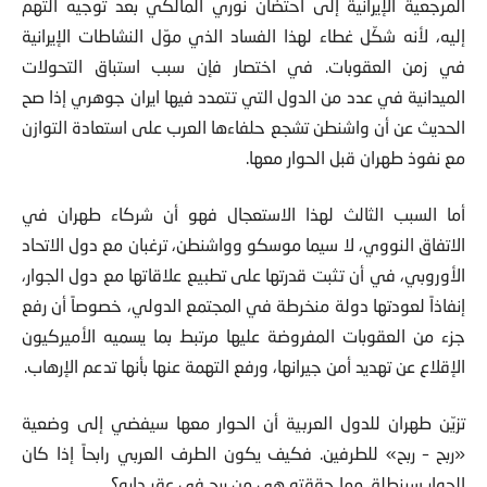
المرجعية الإيرانية إلى احتضان نوري المالكي بعد توجيه التهم
إليه، لأنه شكّل غطاء لهذا الفساد الذي موّل النشاطات الإيرانية
في زمن العقوبات. في اختصار فإن سبب استباق التحولات
الميدانية في عدد من الدول التي تتمدد فيها ايران جوهري إذا صح
الحديث عن أن واشنطن تشجع حلفاءها العرب على استعادة التوازن
مع نفوذ طهران قبل الحوار معها.
أما السبب الثالث لهذا الاستعجال فهو أن شركاء طهران في
الاتفاق النووي، لا سيما موسكو وواشنطن، ترغبان مع دول الاتحاد
الأوروبي، في أن تثبت قدرتها على تطبيع علاقاتها مع دول الجوار،
إنفاذاً لعودتها دولة منخرطة في المجتمع الدولي، خصوصاً أن رفع
جزء من العقوبات المفروضة عليها مرتبط بما يسميه الأميركيون
الإقلاع عن تهديد أمن جيرانها، ورفع التهمة عنها بأنها تدعم الإرهاب.
تزيّن طهران للدول العربية أن الحوار معها سيفضي إلى وضعية
«ربح – ربح» للطرفين. فكيف يكون الطرف العربي رابحاً إذا كان
الحوار سينطلق مما حققته هي من ربح في عقر داره؟