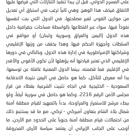
على المسرح الدولي، قبل أن يبدأ تنفيذ التنازلات التي فرضها عليها
الاتفاق فيخف هذا الوهج. وهي ثانياً ترغب في استباق أي تعديل
من موازين القوى لغير مصلحتها، في الدول التي بنت لنفسها
نفوذاً فيها، سواء عبر اقتطاعها بالواسطة مساحات جغرافية داخل
هذه الدول (اليمن والعراق وسورية ولبنان) أو مواقع في
السلطات وأجهزة الحكم فيها. وهذا يخفف من وزنها الإقليمي
وشراكتها الإمبراطورية في إدارة هذه الدول، وبالتالي في دورها
الإقليمي الذي تعتبر قيادتها أنه يؤهلها لأن تكون الأقوى والأقدر
في الإقليم. فما قضمته، بينما الدول المعنية غافلة عن توسعها،
بدا أنه معرض للتآكل، كما هو حاصل في اليمن نتيجة الاندفاعة
السعودية – الخليجية في اتجاه تثبيت الشرعية بغطاء من قرار
مجلس الأمن الرقم 2216، وكما هو حاصل في سورية أيضاً، ولو
ببطء مرشح للاستمرار والمراوحة، بدءاً بالتمهيد لقيام منطقة آمنة
شمال بلاد الشام بتعاون أميركي – تركي، مع ما قد يستتبع ذلك
من احتمالات قيام منطقة آمنة جنوباً على الحدود مع الأردن، ما
أوجب على الجانب الإيراني أن يعتمد سياسة الأرض المحروقة