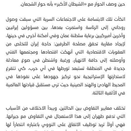
حين وصف الحوار مع «الشيطان الأكبر» بأنه حوار الشجعان.
اتكأت تلك الابتسامة على الاجتماعات السرية التي سبقت وصول
روحاني إلى الرئاسة واستمرت بعدها، بين مسؤولين إيرانيين
وآخرين أميركيين برعاية سلطنة عمان وفي أمكنة أخرى في حينها،
لإيجاد مقاربة تحقق مصلحة الطرفين: حاجة إيران للتخلص من
العقوبات الاقتصادية التي أنهكت اقتصادها ومجتمعها الفتي
وأوصلته إلى حافة الانهيار، ورغبة واشنطن في صوغ معادلة
جديدة في المنطقة تستبعد تورطها في أي حرب، كي تتفرغ
لاستدارتها الإستراتيجية نحو تركيز جهودها على نفوذها في
المحيط الهادئ والهند الصينية حيث ترى مستقبل قيادتها العالمية
في الألفية الثالثة.
تختلف معايير التفاوض بين الحالتين. ويبدأ الاختلاف من الأسباب
التي تدفع طهران إلى هذا الاستعجال في التفاوض مع جيرانها.
فهي أولاً تريد توظيف الاتفاق على النووي باعتباره انتصاراً لها