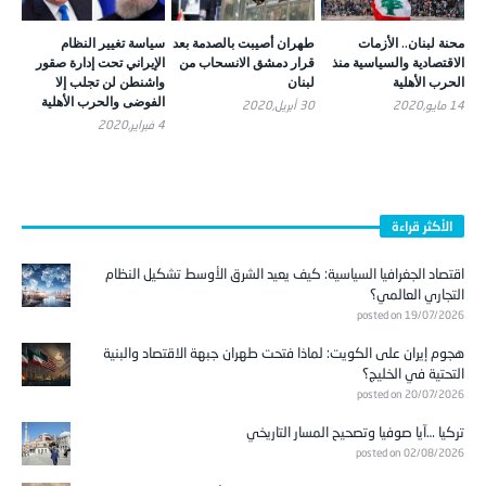
محنة لبنان.. الأزمات
طهران أصيبت بالصدمة بعد
سياسة تغيير النظام
الاقتصادية والسياسية منذ
قرار دمشق الانسحاب من
الإيراني تحت إدارة صقور
الحرب الأهلية
لبنان
واشنطن لن تجلب إلا
الفوضى والحرب الأهلية
14 مايو,2020
30 أبريل,2020
4 فبراير,2020
الأكثر قراءة
اقتصاد الجغرافيا السياسية: كيف يعيد الشرق الأوسط تشكيل النظام
التجاري العالمي؟
posted on 19/07/2026
هجوم إيران على الكويت: لماذا فتحت طهران جبهة الاقتصاد والبنية
التحتية في الخليج؟
posted on 20/07/2026
تركيا …آيا صوفيا وتصحيح المسار التاريخي
posted on 02/08/2026