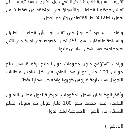
تقييمات سلبية لنحو 16 كيانا في دول الخليج، وسط توقعات أن
تعاني معظم القطاعات والأسواق في المنطقة من ضغط شامل
بفعل تباطؤ النشاط الاقتصادي وتراجع الدخل.
وأفادت ستاندرد آند بورز في تقرير لها، بأن قطاعات الطيران
والسياحة والعقارات هم الأكثر تضررا، خصوصا في إمارة دبي التي
يعتمد اقتصادها بشكل أساسي عليها.
وزادت: “سترتفع ديون حكومات دول الخليج برقم قياسي يبلغ
حوالي 100 مليار دولار هذا العام، في ظل تنامي متطلبات
التمويل بسبب أزمة فيروس كورونا وانخفاض أسعار النفط”.
وتُقدّر الوكالة أن تسجل الحكومات المركزية لدول مجلس التعاون
الخليجي عجزا مجمعا بنحو 180 مليار دولار، يتم تمويل المبلغ
المتبقي من الأصول الاحتياطية لتلك الدول.
(الأناضول)