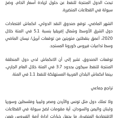
تبحث الدول المنتجة للنفط عن حلول لزيادة أسعار الخام، وضخ
سيولة في القطاعات المتضررة.
الشهر الماضي، توقع صندوق النقد الدولي، انكماش اقتصادات
دول الشرق الأوسط وشمال إفريقيا بنسبة 5.1 في المئة خلال
2020، أعمق بنقطتين مئويتين من توقعات أبريل/ نيسان الماضي
وسط تداعيات فيروس كورونا المستجد.
توقعات الصندوق، تشير إلى أن الانكماش لدى دول المنطقة
المنتجة للنفط سيكون بحدود 3.7 في المئة خلال العام الجاري،
بينما انكماش البلدان العربية المستهلكة للنفط 1.1 في المئة.
تراجع جماعي
ولا تملك دول مثل تونس والأردن ومصر وليبيا وفلسطين وسوريا
ولبنان واليمن والسودان، أية مقومات لضخ سيولة في القطاعات
الاقتصادية المتضررة، ما يجعل خيارات إدارة أزمة الفيروس ضمن