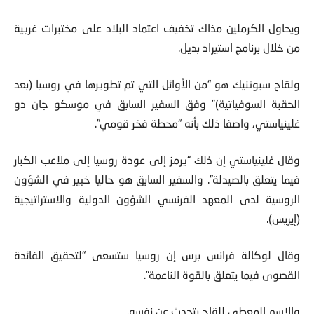
ويحاول الكرملين مذاك تخفيف اعتماد البلاد على مختبرات غربية
من خلال برنامج استيراد بديل.
ولقاح سبوتنيك هو “من الأوائل التي تم تطويرها في روسيا (بعد
الحقبة السوفياتية)” وفق السفير السابق في موسكو جان دو
غلينياستي، واصفا ذلك بأنه “محطة فخر قومي”.
وقال غلينياستي إن ذلك “يرمز إلى عودة روسيا إلى ملاعب الكبار
فيما يتعلق بالصيدلة”. والسفير السابق هو حاليا خبير في الشؤون
الروسية لدى المعهد الفرنسي الشؤون الدولية والاستراتيجية
(إيريس).
وقال لوكالة فرانس برس إن روسيا ستسعى “لتحقيق الفائدة
القصوى فيما يتعلق بالقوة الناعمة”.
والاسم المعطى للقاح يتحدث عن نفسه.