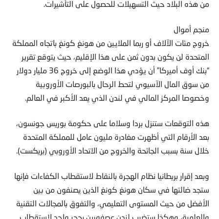
من هذه البلاد حيث التسهيلات للحصول على التأشيرات.
منجم أموال
خروج مئات الآلاف أو ربما الملايين من هونغ كونغ باتجاه المملكة
المتحدة لن يكون بدون ثمن على هذا الإقليم، حيث يتوقع تقرير
“بنك أوف أميركا” أن يؤدي هذا الوضع إلى خروج 36 مليار دولار
من سوق المال الآسيوي لتحط الرحال بالبورصات الأوروبية
وخصوصا المركز المالي في لندن الذي يعد الأكبر في العالم.
هذه التوقعات ستنزل بردا وسلاما على حكومة بوريس جونسون،
بعد الأرقام التي أظهرت مغادرة مليون عامل للمملكة المتحدة
خلال سنة بسبب الجائحة والخروج من الاتحاد الأوروبي (بريكست).
وبعد إقرار بريطانيا نظام الهجرة بالنقاط لاستقطاب الكفاءات فإنها
ستجد ضالتها في سكان هونغ كونغ الذين يصنفون من بين
الأفضل من حيث المستوى التعليمي، والتفوق بالمجالات التقنية
والعلمية، وهكذا ستضرب لندن عصفورين بحجر واحد لاستقطاب