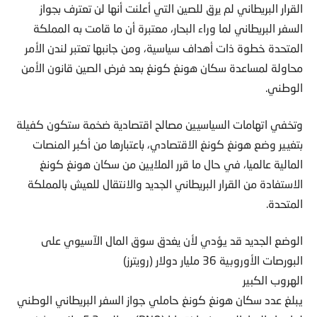
القرار البريطاني لم يرق للصين التي أعلنت أنها لن تعترف بجواز
السفر البريطاني لما وراء البحار، معتبرة أن ما قامت به المملكة
المتحدة خطوة ذات أهداف سياسية، ومن جانبها تعتبر لندن الأمر
محاولة لمساعدة سكان هونغ كونغ بعد فرض الصين قانون الأمن
الوطني.
وتخفي اتهامات السياسيين مصالح اقتصادية ضخمة ستكون كفيلة
بتغيير وضع هونغ كونغ الاقتصادي، باعتبارها من أكبر المنصات
المالية عالميا، في حال ما قرر الملايين من سكان هونغ كونغ
الاستفادة من القرار البريطاني الجديد والانتقال للعيش بالمملكة
المتحدة.
الوضع الجديد قد يؤدي لأن يغدق سوق المال الآسيوي على
البورصات الأوروبية 36 مليار دولار (رويترز)
الهروب الكبير
يبلغ عدد سكان هونغ كونغ حاملي جواز السفر البريطاني الوطني