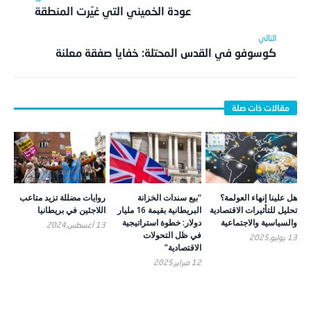
عودة الخميني التي غيّرت المنطقة
كوسوفو في القدس المحتلة: خفايا صفقة معلنة
هل علينا إنهاء العولمة؟
“بيع سندات الخزانة
روايات مضللة تزيد متاعب
تحليل للتأثيرات الاقتصادية
البريطانية بقيمة 16 مليار
اللاجئين في بريطانيا
والسياسية والاجتماعية
دولار: خطوة استراتيجية
13 أغسطس,2024
في ظل التحولات
13 يوليو,2025
الاقتصادية”
12 فبراير,2025