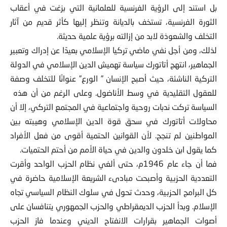
بل استند إلى الرؤية الفرنسية للعلمانية التي بزغت في أعقاب
الثورة الفرنسية، تستخف بالديانة وتنظر إليها كأثر قديم من آثار
التخلف والشعوذة لابد من إزالته برؤية علمية حديثة.
لذلك، ومن أجل نفي ماضي تركيا الإسلامي بعيدًا عن إدراك وتعبير
الجماهير، انتهج أتاتورك سياسة تهميش الدين الإسلامي في الدولة
التركية الناشئة، حيث أصبح الإنسان ” الورع” عنوانًا للتخلف وصفة
للعقول التقليدية في وسط الأناضول. وعلى الرغم من أن هذه
السياسة تركت ندبات روحية واجتماعية في المجتمع التركي، إلا أن
محاولات أتاتورك في سحق قوة الدين الإسلامي وهيبته بين
المواطنين لم تنجح. لأن القوانين الحتمية أقوى من فعل الأفراد
كما يقول ابن خلدون والدين في حياة الأمم من أحتم الحتميات.
فما أن جاء عام 1946م، حتى ألغي نظام الحزب الواحد وأقرت
التعددية الحزبية وأصبحت مبادىء الشريعة الإسلامية حاضرة في
كل البرامج الحزبية، وحدث تحول في سلوك النظام السياسي تجاه
الإسلام. وبدأ الحزب الديمقراطي والحزب الجمهوري يتنافسان على
أصوات الجماهير بقرارات الانفتاح الديني وعندما فاز الحزب