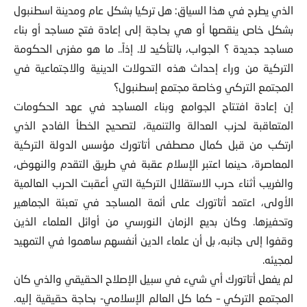
الذي يطرح في هذا السياق: هل تركيا بشكل عام ومدينة اسطنبول
بشكل خاص ينقصها أو هي بحاجة إلى إعادة فتح مساجد أو بناء
مساجد جديدة ؟ الجواب، بالتأكيد لا. إذاً.. ما هو مغزى الحكومة
التركية من وراء إحداث هذه التحولات الدينية والاجتماعية في
المجتمع التركي وخاصة مجتمع إسطنبول؟
إن إعادة افتتاح الجوامع وبناء المساجد في عهد الحكومات
المتعاقبة لحزب العدالة والتنمية، لتصحيح الخطأ الفادح الذي
ارتكب من قبل كمال مصطفى أتاتورك مؤسس الدولة التركية
المعاصرة، حينما اعتبر الإسلام عقبة في طريق التقدم والنهوض،
والغريب أثناء حرب الاستقلال التركية التي أعقبت الحرب العالمية
الأولى، اعتمد أتاتورك على أئمة المساجد في تعبئة الجماهير
وتحفيزها. وكان بديع الزمان النورسي من أوائل العلماء الذين
وقفوا إلى جانبه، بل أن علماء الدين أنفسهم ساهموا في التمهيد
لمجيئه.
لم يفعل أتاتورك أي شيء في سبيل الإصلاح الحقيقي والذي كان
المجتمع التركي – كما كل العالم الإسلامي- بحاجة حقيقية إليه.