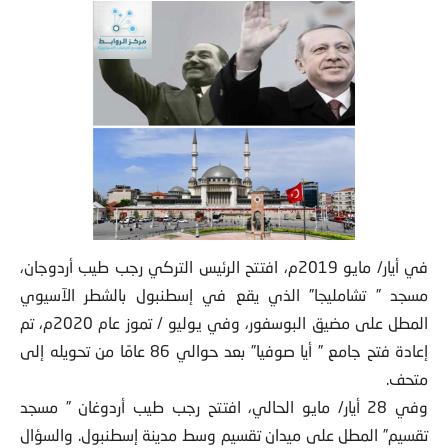
في أيار/ مايو 2019م، افتتح الرئيس التركي رجب طيب أردوجان،
مسجد ” تشامليجا” الذي يقع في إسطنبول بالشطر الآسيوي
المطل على مضيق البوسفور، وفي يوليو / تموز عام 2020م، تم
إعادة فتح جامع ” أيا صوفيا” بعد حوالي 86 عامًا من تحويله إلى
متحف.
وفي 28 أيار/ مايو الحالي، افتتح رجب طيب أردوغان ” مسجد
تقسيم” المطل على ميدان تقسيم وسط مدينة إسطنبول. والسؤال