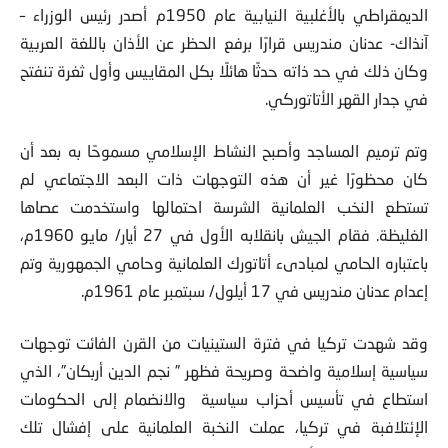
الديمقراطي بالأغلبية النيابية عام 1950م أصدر رئيس الوزراء –
آنذاك- عدنان مندريس قرارًا برفع الحظر عن الأذان باللغة العربية
وكان ذلك في حد ذاته حدثًا هائلًا بكل المقاييس وأول ثغرة تنفتح
في جدار القهر الأتاتوركي.
وتم ترميم المساجد وأصبح النشاط الإسلامي مسموحًا به بعد أن
كان محظورًا غير أن هذه التوجهات ذات البعد الاجتماعي لم
تستطع النخب العلمانية الشرسة احتمالها واستخدمت عصاها
الغليظة. فقام الجيش بانقلابه الأول في 27 أيار/ مايو 1960م،
باعتباره الحامي لمبادىء أتاتورك العلمانية وحامي الجمهورية وتم
إعدام عدنان مندريس في 17 أيلول/ سبتمبر عام 1961م.
وقد شهدت تركيا في فترة الستينيات من القرن الفائت توجهات
سياسية إسلامية واضحة وصريحة فظهر ” نجم الدين أربكان”، الذي
استطاع في تأسيس أحزاب سياسية والانضمام إلى الحكومات
الإئتلافبة في تركيا، عملت النخبة العلمانية على إفشال تلك