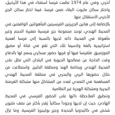
أخرى. وفي عام 1974 نظمت فرنسا استفتاء في هذا الأرخبيل،
واختار سكان مايوت البقاء ضمن فرنسا، فيما اختار سكان الجزر
الأخرى الاستقلال عنها.
بالإضافة إلى هاتين الجزيرتين الفرنسيتين المأهولتين الواقعتين في
المحيط الهندي، توجد مجموعة جزر فرنسية صغيرة الحجم وغير
مأهولة في المحيط ذاته لديها بالنسبة إلى فرنسا أهمية
استراتيجية بالغة ولاسيما تلك التي تقع في قناة أو مضيق
الموزمبيق. فلفرنسا فيها أو قربها حضور عسكري يسمح لها بالدفاع
وقت الحاجة عن مصالحها الحيوية في البلدان التي تطل على
المحيط الهندي وبخاصة الهند ومنطقة الخليج. واستطاعت من
خلال حضورها البري والبحري في منطقة المحيط الهندي
المساهمة في التصدي لعدد من المشاكل منها مشكلة القرصنة
البحرية ومشكلة الهجرة غير النظامية.
وتنطبق الملاحظة ذاتها على الحضور الفرنسي في المحيط
الهادئ، حيث إن لديها وجوداً سكانياً يُقدر بأكثر من نصف مليون
شخص في كاليدونيا الجديدة وجزر بولينيزيا الفرنسية. وما تزال