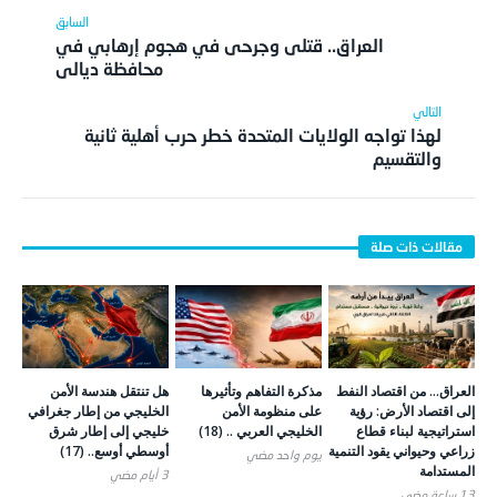
العراق.. قتلى وجرحى في هجوم إرهابي في
محافظة ديالى
لهذا تواجه الولايات المتحدة خطر حرب أهلية ثانية
والتقسيم
العراق… من اقتصاد النفط
مذكرة التفاهم وتأثيرها
هل تنتقل هندسة الأمن
إلى اقتصاد الأرض: رؤية
على منظومة الأمن
الخليجي من إطار جغرافي
استراتيجية لبناء قطاع
الخليجي العربي .. (18)
خليجي إلى إطار شرق
زراعي وحيواني يقود التنمية
أوسطي أوسع.. (17)
يوم واحد ‎مضي
المستدامة
3 أيام ‎مضي
13 ساعة ‎مضي