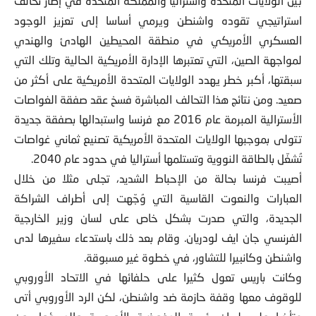
بين الولايات المتحدة وأستراليا والمملكة المتحدة في إطار تحالف
استراتيجي تقوده واشنطن ويرمي أساسا إلى تعزيز الوجود
العسكري الأمريكي في منطقة المحيطين الهادئ والهندي
لمواجهة الصين، التي تعتبرها الإدارة الأمريكية الحالية وتلك التي
سبقتها، أكبر خطر يهدد الولايات المتحدة الأمريكية على أكثر من
صعيد. ومن نتائج هذا التحالف المباشرة فسخ عقد صفقة الغواصات
الأسترالية المبرمة عام 2016 مع فرنسا واستبدالها بصفقة جديدة
تتولى بموجبها الولايات المتحدة الأمريكية تصنيع ثماني غواصات
تُشغّل بالطاقة النووية وتستلمها أستراليا في حدود عام 2040.
أصيبت فرنسا بحالة من الإحباط الشديد، تجلى مثلا من خلال
العبارات والنعوت القاسية التي وُجّهت إلى أطراف الشراكة
الجديدة، والتي صدرت بشكل خاص على لسان وزير الخارجية
الفرنسي جان ايف لودريان. وقام بعد ذلك باستدعاء سفيرها لدى
واشنطن وكانبيرا للتشاور، في خطوة غير مسبوقة.
وكانت باريس تعول كثيرا على حلفائها في الاتحاد الأوروبي
للوقوف معها وقفة حازمة ضد واشنطن، لكن الرد الأوروبي أتى