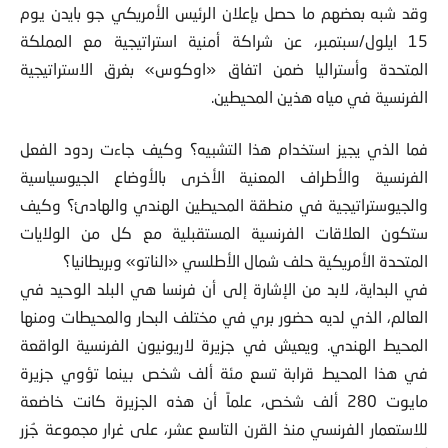
وقد شبه بعضهم ما حصل بإعلان الرئيس الأمريكي جو بايدن يوم
15 ايلول/سبتمبر، عن شراكة أمنية استراتيجية مع المملكة
المتحدة وأستراليا ضمن اتفاق «اوكوس» بغرق الاستراتيجية
الفرنسية في مياه هذين المحيطين.
فما الذي يجيز استخدام هذا التشبيه؟ وكيف جاءت ردود الفعل
الفرنسية والأطراف المعنية الأخرى بالأوضاع الجيوسياسية
والجيوستراتيجية في منطقة المحيطين الهندي والهادئ؟ وكيف
ستكون العلاقات الفرنسية المستقبلية مع كل من الولايات
المتحدة الأمريكية حلف شمال الأطلسي «الناتو» وبريطانيا؟
في البداية، لابد من الإشارة إلى أن فرنسا هي البلد الوحيد في
العالم، الذي لديه حضور بري في مختلف البحار والمحيطات ومنها
المحيط الهندي. ويعيش في جزيرة لاريونيون الفرنسية الواقعة
في هذا المحيط قرابة تسع مئة ألف شخص بينما تؤوي جزيرة
مايوت 280 ألف شخص، علماً أن هذه الجزيرة كانت خاضعة
للاستعمار الفرنسي منذ القرن التاسع عشر، على غرار مجموعة جُزر