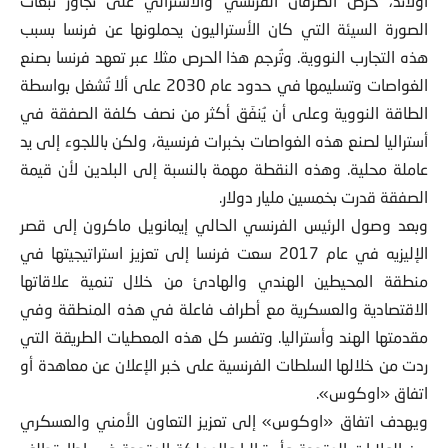
أولاند، حرص الطرفان الفرنسي والأسترالي على تجاوز تبعات
الصورة السيئة التي كان الأستراليون يحملونها عن فرنسا بسبب
هذه التجارب النووية. وتُرجم هذا الحرص مثلا عبر تعهد فرنسا بصنع
الغواصات وتسليمها في حدود عام 2030 على ألا تُشغل بواسطة
الطاقة النووية وعلى أن يُنفَق أكثر من نصف كلفة الصفقة في
أستراليا لصنع هذه الغواصات بخبرات فرنسية، ولكن باللجوء إلى يد
عاملة محلية. وهذه النقطة مهمة بالنسبة إلى البلدين لأن قيمة
الصفقة قدرت بخمسين مليار دولار.
وبعد وصول الرئيس الفرنسي الحالي إيمانويل ماكرون إلى قصر
الإليزيه في عام 2017 سعت فرنسا إلى تعزيز استراتيجيتها في
منطقة المحيطين الهندي والهادئ من خلال تنمية علاقاتها
الاقتصادية والعسكرية مع أطراف فاعلة في هذه المنطقة وفي
مقدمتها الهند وأستراليا. وتفسر كل هذه المعطيات الطريقة التي
ردت من خلالها السلطات الفرنسية على خبر الإعلان عن معاهدة أو
اتفاق «اوكوس».
ويهدف اتفاق «اوكوس» إلى تعزيز التعاون الأمني والعسكري