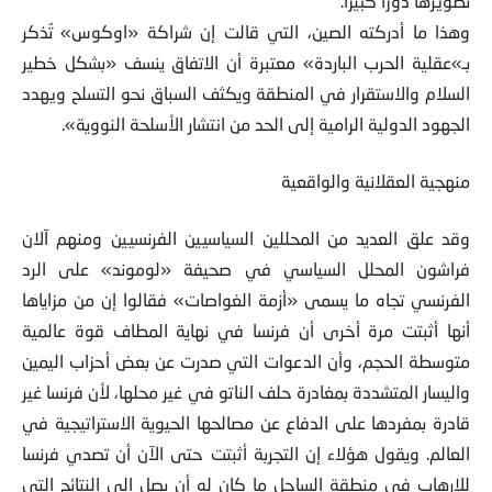
تطويرها دورا كبيرا.
وهذا ما أدركته الصين، التي قالت إن شراكة «اوكوس» تُذكر
بـ»عقلية الحرب الباردة» معتبرة أن الاتفاق ينسف «بشكل خطير
السلام والاستقرار في المنطقة ويكثف السباق نحو التسلح ويهدد
الجهود الدولية الرامية إلى الحد من انتشار الأسلحة النووية».
منهجية العقلانية والواقعية
وقد علق العديد من المحللين السياسيين الفرنسيين ومنهم آلان
فراشون المحلل السياسي في صحيفة «لوموند» على الرد
الفرنسي تجاه ما يسمى «أزمة الغواصات» فقالوا إن من مزاياها
أنها أثبتت مرة أخرى أن فرنسا في نهاية المطاف قوة عالمية
متوسطة الحجم، وأن الدعوات التي صدرت عن بعض أحزاب اليمين
واليسار المتشددة بمغادرة حلف الناتو في غير محلها، لأن فرنسا غير
قادرة بمفردها على الدفاع عن مصالحها الحيوية الاستراتيجية في
العالم. ويقول هؤلاء إن التجربة أثبتت حتى الآن أن تصدي فرنسا
للإرهاب في منطقة الساحل ما كان له أن يصل إلى النتائج التي