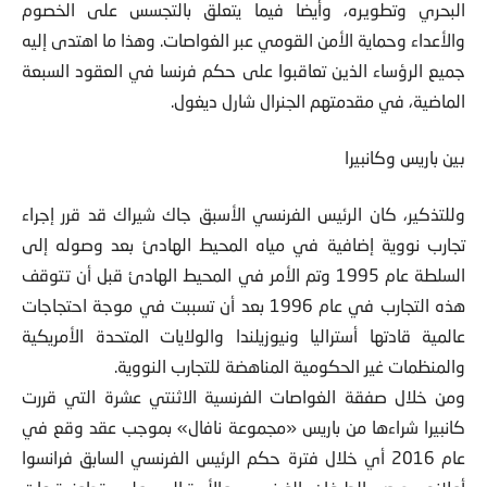
البحري وتطويره، وأيضا فيما يتعلق بالتجسس على الخصوم
والأعداء وحماية الأمن القومي عبر الغواصات. وهذا ما اهتدى إليه
جميع الرؤساء الذين تعاقبوا على حكم فرنسا في العقود السبعة
الماضية، في مقدمتهم الجنرال شارل ديغول.
بين باريس وكانبيرا
وللتذكير، كان الرئيس الفرنسي الأسبق جاك شيراك قد قرر إجراء
تجارب نووية إضافية في مياه المحيط الهادئ بعد وصوله إلى
السلطة عام 1995 وتم الأمر في المحيط الهادئ قبل أن تتوقف
هذه التجارب في عام 1996 بعد أن تسببت في موجة احتجاجات
عالمية قادتها أستراليا ونيوزيلندا والولايات المتحدة الأمريكية
والمنظمات غير الحكومية المناهضة للتجارب النووية.
ومن خلال صفقة الغواصات الفرنسية الاثنتي عشرة التي قررت
كانبيرا شراءها من باريس «مجموعة نافال» بموجب عقد وقع في
عام 2016 أي خلال فترة حكم الرئيس الفرنسي السابق فرانسوا