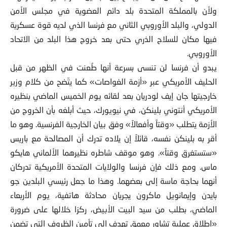
ولأن بالمملكة المتحدة بلد دائم العضوية في مجلس الأمن
الدولي، والبلد الأوروبي الثاني مع فرنسا الذي لديه قوة عسكرية
فيها مكان للسلاح الذري حتى بعد خروج هذا البلد من الاتحاد
الأوروبي.
يبدو أن فرنسا لن تنسى بسرعة أنها طُعنت في الظهر من قبل
الحليف الأمريكي عبر «أزمة الغواصات» كما يتّضح من كلام وزير
خارجيتها جان إيف لودريان بعد لقائه يوم الخميس الماضي بنظيره
الأمريكي أنتوني بلينكن، في نيويورك، حيث أبلغه بأن الخروج من
الأزمة يتطلب «وقتاً وأفعالاً» وفق بيان الخارجية الفرنسية. وهو ما
أقر به بلينكن نفسه، قائلاً إن يلاده تدرك أن المصالحة مع باريس
«ستستغرق وقتاً». وهو موقف شاطره نظيرهما الألماني هايكو
ماس. ومع ذلك فإن فرنسا والولايات المتحدة الأمريكية تدركان
أنهما بحاجة ماسة إلى بعضهما. وهذا ما جعل رئيسي البلدين جو
بايدن وإيمانويل ماكرون يجريان محادثة هاتفية، يوم الأربعاء
الماضي، بطلب من سيد البيت الأبيض، ركزا خلالها على ضرورة
«إطلاق عملية تشاور معمق تهدف إلى تأمين الظروف التي تضمن