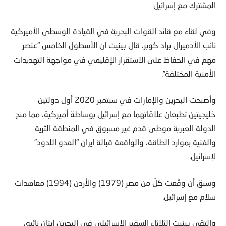
المشترك مع إسرائيل
وفي لقاء مع قائد القوات البحرية في القيادة الوسطى الأميركية
نائب الأدميرال براد كوبر، قال بينيت إن الأسطول الخامس “عنصر
مهم في الحفاظ على الاستقرار الإقليمي في مواجهة التهديدات
الأمنية المختلفة”.
وأصبحت البحرين والإمارات في سبتمبر 2020 أول دولتين
خليجيتين تطبعان علاقاتهما مع إسرائيل بوساطة أميركية، مما منح
الدولة العبرية موطئ قدم غير مسبوق في المنطقة الثرية
والغنية بموارد الطاقة، والواقعة قبالة إيران “العدو اللدود”
لإسرائيل.
وسبق أن وقّعت كلّ من مصر (1979) والأردن (1994) معاهدات
سلام مع إسرائيل.
والتقى بينيت الثلاثاء السفير الإسرائيلي في البحرين إيتان نائيه،