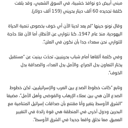
مبنى أبيض ذو نوافذ خشبية، في السوق الشعبي، وقد بلغت
كلفة تجديده 60 ألف دينار بحريني (159 ألف دولار).
وقال نونو حينها “لم يعد لدينا الآن أي خوف بخصوص تنمية الحياة
اليهودية. منذ عام 1947، كنا نتوارى عن الأنظار، أما الآن فلا حاجة
للتواري. نحن سعداء جدا بأن نكون في العلن”.
وفي كلمة ألقاها أمام شباب بحرينيين، تحدّث بينيت عن “مستقبل
يختار التعاون بدل الصراع، والأمل بدل العداء، والصداقة بدل
الخوف”.
وتابع “كانت خطوط الصدع بين العرب والإسرائيليين، لكن خطوط
الصدع الآن هي بين عملاء الإرهاب والفوضى وأهل الأمل”، مضيفا
“الشرق الأوسط يتغير وأنا مقتنع بأن صداقات إسرائيل المتنامية مع
البحرين ودول أخرى في المنطقة هي قوة رائدة في التغيير
العميق. معا نخلق واقعا جديدا في الشرق الأوسط”.