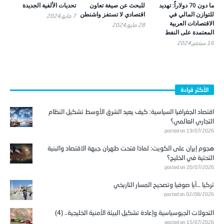
ما دون 70 دولاراً: تهديد
للبحث عن صيغة تعاون
تحديات الألفية الجديدة
للتوازن المالي في
اقتصادي لا تستفز واشنطن
7 مايو,2024
الاقتصادات العربية
28 مايو,2024
المعتمدة على النفط
16 سبتمبر,2024
الأكثر قراءة
اقتصاد الجغرافيا السياسية: كيف يعيد الشرق الأوسط تشكيل النظام
التجاري العالمي؟
posted on 19/07/2026
هجوم إيران على الكويت: لماذا فتحت طهران جبهة الاقتصاد والبنية
التحتية في الخليج؟
posted on 20/07/2026
تركيا …آيا صوفيا وتصحيح المسار التاريخي
posted on 02/08/2026
التحولات الجيوسياسية وإعادة تشكيل البيئة الأمنية الخليجية.. (4)
posted on 15/07/2026