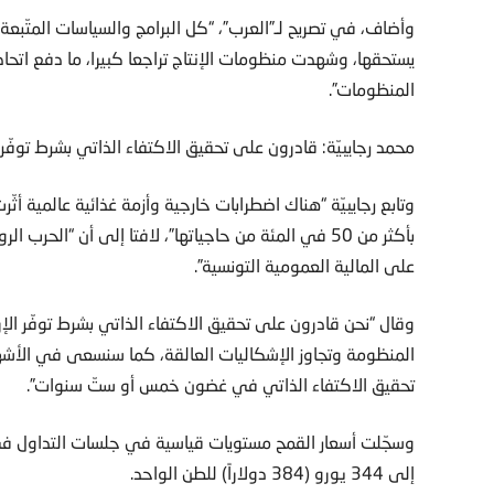
وأضاف، في تصريح لـ”العرب”، “كل البرامج والسياسات المتّبعة 
يستحقها، وشهدت منظومات الإنتاج تراجعا كبيرا، ما دفع اتحا
المنظومات”.
محمد رجايبيّة: قادرون على تحقيق الاكتفاء الذاتي بشرط توفّر 
وتابع رجايبيّة “هناك اضطرابات خارجية وأزمة غذائية عالمية أث
بأكثر من 50 في المئة من حاجياتها”، لافتا إلى أن “الحر
على المالية العمومية التونسية”.
وقال “نحن قادرون على تحقيق الاكتفاء الذاتي بشرط توفّر الإرا
المنظومة وتجاوز الإشكاليات العالقة، كما سنسعى في الأش
تحقيق الاكتفاء الذاتي في غضون خمس أو ستّ سنوات”.
وسجّلت أسعار القمح مستويات قياسية في جلسات التداول في 
إلى 344 يورو (384 دولاراً) للطن الواحد.