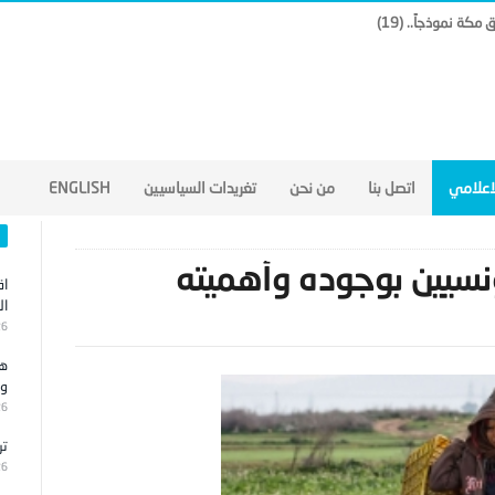
لاعلامي
اتصل بنا
من نحن
تغريدات السياسيين
ENGLISH
تونسيين بوجوده وأهميته
اق
ال
26
هج
وا
26
تر
26