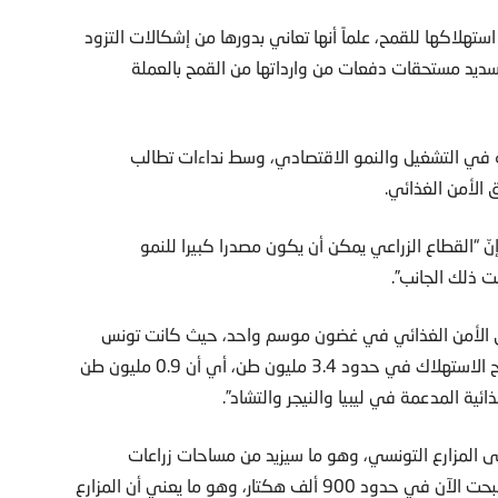
وأوكرانيا أكثر من 60 في المئة من استهلاكها للقمح، علماً أنها تعاني بدورها من إشكالات التزود
تسديد مستحقات دفعات من وارداتها من القمح بالعملة
 في التشغيل والنمو الاقتصادي، وسط نداءات تطالب
لأمن الغذائي.
نّ “القطاع الزراعي يمكن أن يكون مصدرا كبيرا للنمو
 ذلك الجانب”.
قيق الأمن الغذائي في غضون موسم واحد، حيث كانت تونس
تستهلك قبل سنة 2010، 2.5 مليون طن من القمح والآن أصبح الاستهلاك في حدود 3.4 مليون طن، أي أن 0.9 مليون طن
ئية المدعمة في ليبيا والنيجر والتشاد”.
إلى المزارع التونسي، وهو ما سيزيد من مساحات زراعات
الحبوب، حيث كانت قبل 2010 مليونا وخمس مئة هكتار وأصبحت الآن في حدود 900 ألف هكتار، وهو ما يعني أن المزارع