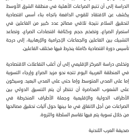
الدراسة إلى أن تتبع الصراعات الأهلية في منطقة الشرق الأوسط
يكشف عن الافتقاد للقوى الدافعة باتجاه بناء أسس اقتصادیة
لتحقیق السلام نتیجة تلاقي مصالح عدد كبیر من الفاعلین في
استمرار الصراع، وتضخم حجم وكثافة اقتصادات الصراع، وتصاعد
التشبیك بین الفاعلین والجماعات الإجرامیة والإرهابية، إلى درجة
تأسیس دورة اقتصادیة كاملة ینخرط فیها مختلف الفاعلین.
وتخلص دراسة المركز الإقليمي إلى أن أغلب التفاعلات الاقتصادیة
في المنطقة العربية اليوم تتجه نحو مزيد الصراع وإرجاء التسوية
إما على المدى المتوسط وإما حتى على المدى البعيد. وسيكون
على الشعوب المحاصرة أن تنتظر أن يتم التنسیق الدولي بین
الأطراف الدولیة والإقلیمیة وجملة الأطراف المنخرطة في
الصراعات من أجل الاتفاق في ما بينها حول آليات تحقیق مصالحها
من خلال تسوية يتم فيها تقاسم السلطة والثروة.
صحيفة العرب اللندنية