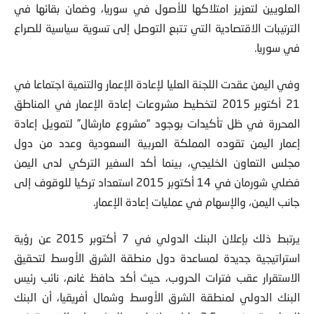
العلویین لتعزیز امتلاكها للأصول في سوریا، وضمان بقائها في
الترتیبات الاقتصادیة التي تتبع التوصل إلى تسویة سیاسیة للصراع
في سوریا.
وفي اليمن عقدت اللجنة العلیا لإعادة الإعمار والتنمیة اجتماعا في
21 أكتوبر 2015 لتخطیط مشروعات إعادة الإعمار في المناطق
المحررة في ظل تأكیدات بوجود “مشروع مارشال” لتمویل إعادة
إعمار الیمن تقوده المملكة العربیة السعودیة وعدد من دول
مجلس التعاون الخلیجي، بینما أكد السفیر التركي لدى الیمن
فضلي شورمان في 14 أكتوبر 2015 استعداد تركیا للوقوف إلى
جانب الیمن، والإسهام في عملیات إعادة الإعمار.
یرتبط ذلك بإعلان البنك الدولي في 7 أكتوبر 2015 عن رؤیة
استراتيجية جدیدة لمساعدة دول منطقة الشرق الأوسط لتحقیق
الاستقرار عقب فترات الحروب، حیث أكد حافظ غانم، نائب رئیس
البنك الدولي لمنطقة الشرق الأوسط وشمال أفریقیا، أن البنك