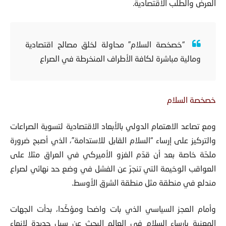
العرض والطلب الاقتصادیة.
“خصخصة السلام” محاولة لخلق مصالح اقتصادیة
ومالیة مباشرة لكافة الأطراف المنخرطة في الصراع
خصخصة السلام
ومع تصاعد الاهتمام الدولي بالأبعاد الاقتصادیة لتسویة الصراعات
والتركیز على إرساء “السلام القابل للاستدامة”، الذي أصبح ضرورة
ملحّة خاصة بعد أن قدّم الغزو الأميركي في العراق مثلا على
العواقب الوخيمة التي تنجرّ عن الفشل في وضع حد نهائي لصراع
مندلع في منطقة مثل منطقة الشرق الأوسط.
وأمام العجز السياسي الذي بات واضحا ومؤكّدا، بدأت الجهات
المعنية بإرساء السلام في العالم البحث عن سبل جديدة لإنهاء