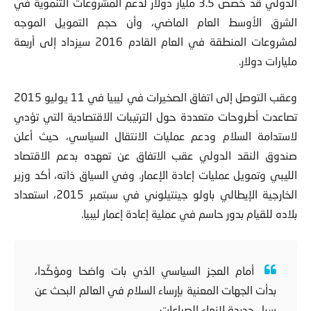
الدولي قد خصص 3.5 ملیار دولار لدعم المشروعات التنمویة في
الشرق الأوسط العام الماضي، وأن حجم التمویل الموجه
لمشروعات المنطقة في العام القادم 2016 سیزداد إلى أربعة
ملیارات دولار.
وعقب التوصل إلى اتفاق الصخیرات في لیبیا في 11 یولیو 2015
تصاعدت أطروحات متعددة حول الترتیبات الاقتصادیة التي تؤدي
لاستدامة السلام ودعم عملیات الانتقال السیاسي، حیث أعلن
صندوق النقد الدولي عقب الاتفاق عن تعهده بدعم الاقتصاد
اللیبي وتمویل عملیات إعادة الإعمار. وفي السیاق ذاته، أكد وزیر
الخارجیة الإیطالي باولو جینتیلوني في سبتمبر 2015، استعداد
بلاده للقیام بدور حاسم في عملیة إعادة إعمار لیبیا.
أمام العجز السياسي الذي بات واضحا ومؤكّدا،
بدأت الجهات المعنية بإرساء السلام في العالم البحث عن
سبل جديدة لإنهاء الصراعات