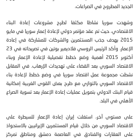
الجديد المطروح في الصراعات.
وشهدت سوریا نشاطا مكثفا لطرح مشروعات إعادة البناء
الاقتصادي، حیث تم عقد مؤتمر دولي لإعادة إعمار سوریا في مایو
2015 بهدف جذب المستثمرین والشركات للمشاركة في إعادة
الإعمار. وأكد الرئیس الروسي فلادیمیر بوتین في تصریحاته في 23
أكتوبر 2015 أهمية وضع خطط تفصیلیة لإعادة الإعمار وبناء
الاقتصاد السوري بعد القضاء على تهديدات الإرهاب. في المقابل
نشطت مجموعة عمل اقتصاد سوریا في وضع خطط لإعادة بناء
الاقتصاد السوري بالتوازي مع طرح بعض القوى الغربیة إمكانیة
قیام البنك الدولي بتمویل عملیات إعادة الإعمار بعد تسویة الصراع
الأهلي في البلد.
على مستوى آخر، استغلت إیران إعادة الإعمار للسیطرة على
الاقتصاد السوري من خلال قیام المستثمرین الإیرانیین بالاستحواذ
على العقارات والفنادق في العاصمة دمشق ومناطق تمركز