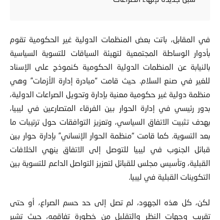
في المقابل، باتت بعض المنظمات الدولیة غیر الحكومیة تقوم
بأدوار الوساطة المجتمعیة لتهيئة السیاقات للتسویة السیاسیة
بالنیابة عن المنظمات الدولیة الحكومیة كنموذج على الإسناد
للغیر في صنع السلام. حیث قامت “مبادرة إدارة الأزمات” وهي
منظمة دولیة غیر حكومیة معنیة بإدارة وتحویل الصراعات الدولیة،
بدور رئیسي في إدارة الحوار بین الفرقاء المتصارعین في لیبیا،
بهدف تثبیت الاتفاق السیاسي، وتعزیز التوافقات حول ترتیبات ما
بعد التسویة. كما قامت “منظمة الحوار الإنساني” بإدارة حوار بین
قبائل الجنوب في لیبیا للتوصل إلى الاتفاق ینهي الخلافات
القبلیة، وتأسیس مجلس للقبائل لتعزیز التواصل الداعم للتسویة بین
التكوینات القبلیة في لیبیا.
لكن، كل هذه الجهود، لم تصل إلى حد حسم الصراع، أو حتى
تقريب وجهات النظر والتقليل من خطورة تفاقمه، حيث تشير