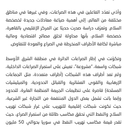
وأدّى تعدّد الفاعلين في هذه الصراعات، وفي غيرها في مناطق
مختلفة من العالم، إلى أهمية صیاغة معادلات جدیدة لخصخصة
السلام. وتعرّف دراسة صدرت حديثا عن المركز الإقليمي بالقاهرة،
خصخصة السلام، بأنها محاولة لخلق مصالح اقتصادیة ومالیة
مباشرة لكافة الأطراف المنخرطة في الصراع والعودة للتفاوض.
وتكوّنت في إطار الصراعات الدائرة في منطقة الشرق الأوسط
شبكات واسعة، “مشروعة”، تعيش على استمرار الصراعات الداخلیة،
ولم تعد أطراف هذه الشبكات (أطراف متعددة، مثل الجماعات
الإرهابية والقوى العشائریة والقبائل الحدودیة، والمیلیشیات
المسلحة) قاصرة على تنظیمات الجریمة المنظمة العابرة، للحدود
وإنما باتت تشمل بعض الدول المنتفعة من التجارة غیر الشرعیة،
حیث تكونت شبكات إقلیمیة للتهریب على غرار شبكات تهریب
السلاح والنفط التي تحقق مكاسب طائلة من استمرار الصراع، حيث
تقدر قیمة مكاسب تهریب النفط في سوریا بحوالي 50 ملیون