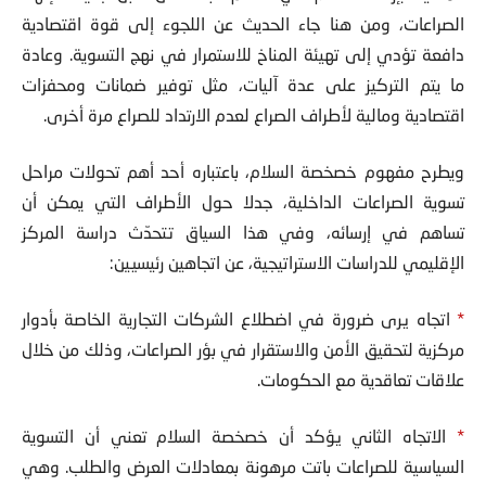
الصراعات، ومن هنا جاء الحديث عن اللجوء إلى قوة اقتصادیة
دافعة تؤدي إلى تهيئة المناخ للاستمرار في نهج التسویة. وعادة
ما یتم التركیز على عدة آلیات، مثل توفیر ضمانات ومحفزات
اقتصادیة ومالیة لأطراف الصراع لعدم الارتداد للصراع مرة أخرى.
ويطرح مفهوم خصخصة السلام، باعتباره أحد أهم تحولات مراحل
تسویة الصراعات الداخلیة، جدلا حول الأطراف التي يمكن أن
تساهم في إرسائه، وفي هذا السياق تتحدّث دراسة المركز
الإقليمي للدراسات الاستراتيجية، عن اتجاهين رئیسیین:
*
اتجاه يرى ضرورة في اضطلاع الشركات التجاریة الخاصة بأدوار
مركزیة لتحقیق الأمن والاستقرار في بؤر الصراعات، وذلك من خلال
علاقات تعاقدیة مع الحكومات.
*
الاتجاه الثاني یؤكد أن خصخصة السلام تعني أن التسویة
السیاسیة للصراعات باتت مرهونة بمعادلات العرض والطلب. وهي