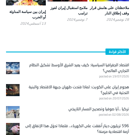
ملاحظتان على هامش قرار
ملامح استقبال إيران لفوز
إيران بين سياسة المناوئة
وقف إطلاق النار
ترامب
أو الحرب
28 نوفمبر,2024
7 نوفمبر,2024
13 أغسطس,2024
الأكثر قراءة
اقتصاد الجغرافيا السياسية: كيف يعيد الشرق الأوسط تشكيل النظام
التجاري العالمي؟
posted on 19/07/2026
هجوم إيران على الكويت: لماذا فتحت طهران جبهة الاقتصاد والبنية
التحتية في الخليج؟
posted on 20/07/2026
تركيا …آيا صوفيا وتصحيح المسار التاريخي
posted on 02/08/2026
596 تريليون دينار أُنفقت على الكهرباء… فلماذا تحوّل هذا الإنفاق إلى
أزمة اقتصادية مزمنة؟