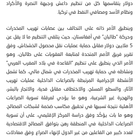
دولار يتقاسمها كل من تنظيم داعش وجبهة النصرة والأكراد
ونظام الأسد ومصافي النفط في تركیا.
وینطبق الأمر ذاته على التحالف بین عصابات تهریب المخدرات
وحركة “طالبان” في أفغانستان، حیث یتلقى التنظیم ما لا یقل عن
5 ملایین دولار مقابل حمایة عملیات نقل محصول الخشخاش، وفق
تقریر فریق الأمم المتحدة لمتابعة العقوبات على طالبان، وهو
الأمر الذي ینطبق على تنظیم “القاعدة في بلاد المغرب العربي”
ونشاطه في حمایة تهریب المخدرات في شمال مالي، كما تشمل
الأنشطة الإجرامیة المرتبطة بالصراعات الداخلیة عملیات تهریب
الآثار، والسطو المسلح، والاختطاف مقابل فدیة، والاتجار بالبشر،
والهجرة غیر الشرعیة، وهو ما یؤدي لعرقلة تسویة الصراعات
الأهلية نتیجة تسببها في تحقیق مكاسب ضخمة لشبكات المصالح.
وهو ما بات يؤكّد وفق دراسة المركز الإقليمي، على أن تسویة
الصراعات الداخلیة في المنطقة رهن بتوافق المصالح الاقتصادیة
لعدد كبیر من الفاعلین من غیر الدول لإنهاء الصراع وفق معادلات