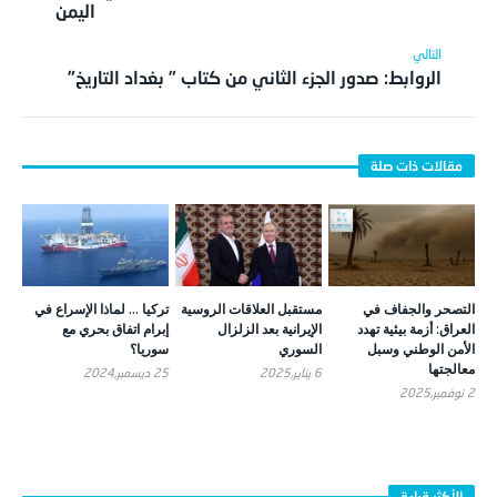
اليمن
الروابط: صدور الجزء الثاني من كتاب ” بغداد التاريخ”
التصحر والجفاف في
مستقبل العلاقات الروسية
تركيا … لماذا الإسراع في
العراق: أزمة بيئية تهدد
الإيرانية بعد الزلزال
إبرام اتفاق بحري مع
الأمن الوطني وسبل
السوري
سوريا؟
معالجتها
6 يناير,2025
25 ديسمبر,2024
2 نوفمبر,2025
الأكثر قراءة