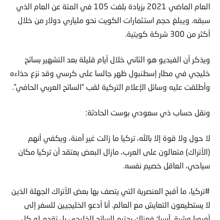
العام الماضي 2021 بزيادة بلغت 105 في المئة عن العام الذي
سبقه. ويبلغ حجم استثمارات الكويت نحو ملياري دولار من خلال
أكثر من 300 شركة كويتية.
ويذكر أن الفيديو هو الثاني خلال أيام قليلة بعد التشهير بسائح
خليجي في مطار إسطنبول ظهر جالسا على كرسي وقد نزع حذاءه
وأطلقت عليه وسائل الإعلام التركية لقب “السائح العربي الحافي”.
ونقل حساب ذي سعودي بوست الحادثة:
لا حول ولا قوة إلا بالله، تركيا ما زالت غير آمنة، ويكفي أنهم
(الأتراك) متعالون على العرب، مازال البعض يعتقد أن تركيا مكان
سياحي، العاقل خصيم نفسه.
#تركيا، ما أقبح العنصرية التي يتصف بها بعض الأتراك الجهلة الذين
لا يستطيعون التعايش مع العالم. أنا أدعو الخليجيين للسفر إلى
أوروبا وشرق آسيا؛ فهناك يحترم السائح الخليجي بل تقدم له كل