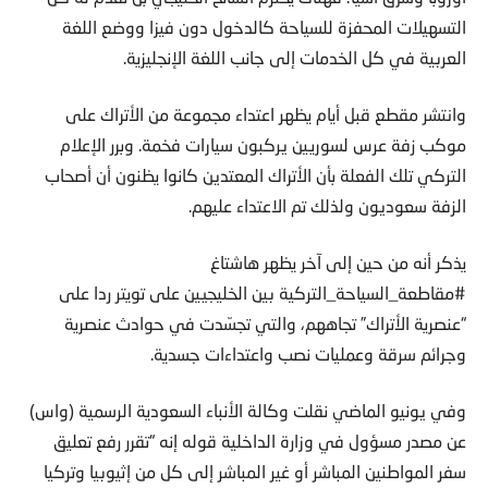
التسهيلات المحفزة للسياحة كالدخول دون فيزا ووضع اللغة
العربية في كل الخدمات إلى جانب اللغة الإنجليزية.
وانتشر مقطع قبل أيام يظهر اعتداء مجموعة من الأتراك على
موكب زفة عرس لسوريين يركبون سيارات فخمة. وبرر الإعلام
التركي تلك الفعلة بأن الأتراك المعتدين كانوا يظنون أن أصحاب
الزفة سعوديون ولذلك تم الاعتداء عليهم.
يذكر أنه من حين إلى آخر يظهر هاشتاغ
#مقاطعة_السياحة_التركية بين الخليجيين على تويتر ردا على
“عنصرية الأتراك” تجاههم، والتي تجسّدت في حوادث عنصرية
وجرائم سرقة وعمليات نصب واعتداءات جسدية.
وفي يونيو الماضي نقلت وكالة الأنباء السعودية الرسمية (واس)
عن مصدر مسؤول في وزارة الداخلية قوله إنه “تقرر رفع تعليق
سفر المواطنين المباشر أو غير المباشر إلى كل من إثيوبيا وتركيا