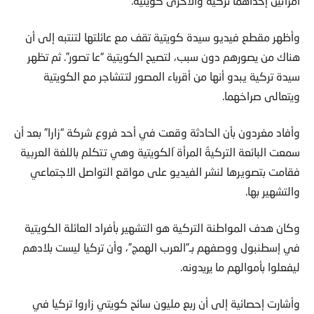
امرأتين إحداهما تركية والأخرى كويتية.
وأظهر مقطع فيديو سيدة كويتية تقف مع عائلتها لتنتبه إلى أن
هناك من يصورهم دون سبب، لتصيح الكويتية “عا تصور”. ثم تظهر
سيدة تركية يبدو أنها من أقرباء المصور لتتشاجر مع الكويتية
ويتعالى صراخهما.
وأفاد مغردون بأن الحادثة وقعت في أحد فروع شركة “زارا” بعد أن
سمعت البائعة التركيةُ المرأة َالكويتية وهي تتكلم باللغة العربية
فقامت بتصويرها لنشر الفيديو على مواقع التواصل الاجتماعي
والتشهير بها.
وكان هدف المواطنة التركية هو التشهير بأفراد العائلة الكويتية
في إسطنبول ووصفهم بـ”العرب الهمج”، وأن تركيا ليست بلادهم
ليفعلوا بأموالهم ما يريدونه.
وأشارت إحصائية إلى أن ربع مليون سائح كويتي زاروا تركيا في