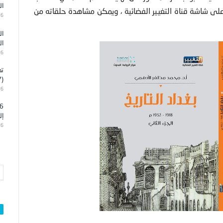
ال
لى شاشة قناة التغيير الفضائية ، ويمكن مشاهدة حلقاته من
26
ال
ال
26
تد
(7)
26
إل
26