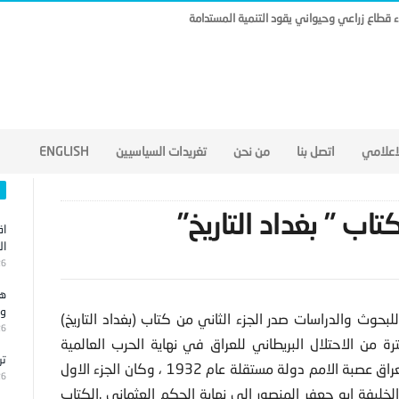
ناء قطاع زراعي وحيواني يقود التنمية المستدامة
لاعلامي
اتصل بنا
من نحن
تغريدات السياسيين
ENGLISH
تاب ” بغداد التاريخ”
اق
ال
26
هج
وا
للبحوث والدراسات صدر الجزء الثاني من كتاب (بغداد التاريخ)
26
 من الاحتلال البريطاني للعراق في نهاية الحرب العالمية
تر
الاولى عام 1918 ،وتأسيس الدولة العراقية وحتى دخول العراق عصبة الامم دولة مستقلة عام 1932 ، وكان الجزء الاول
26
لخليفة ابو جعفر المنصور الى نهاية الحكم العثماني .الكتاب