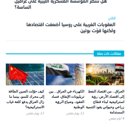
هل تنتصر المؤسسة العسكرية الليبية على عراقيل
الساسة؟
العقوبات الغربية على روسيا أضعفت اقتصادها
ولكنها قوّت بوتين
العراق… من اقتصاد النفط
الكهرباء في العراق… بين
كيف حوّلت الصين الطاقة
إلى اقتصاد الأرض: رؤية
تريليونات الإنفاق، فساد
إلى محرك للنمو، بينما ما
استراتيجية لبناء قطاع
العقود، وضياع الرؤية
زال العراق يدفع كلفة غياب
زراعي وحيواني يقود التنمية
الوطنية
الاستراتيجية؟
المستدامة
11 يوم ‎مضي
12 يوم ‎مضي
4 أيام ‎مضي