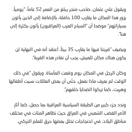
ويقول علي عثمان، صاحب متجر يبلغ من العمر 52 عاماً، “يومياً،
يزور هذا المكان ما يقارب 100 حافلة، بالإضافة إلى الذين يأتون
بسياراتهم” موضحا أن “السياح العرب (العراقيون) يأتون بكثرة إلى
هنا”.
ويضيف “قريتنا فيها ما يقارب 35 بيتاً، أعتقد أنه في النهاية لن
يكون هناك مكان للعيش، يجب أن نغادر هذه القرية”.
وكان الرجل في المكان يوم وقعت المأساة. ويقول “في ذلك
الوقت لم نعرف ماذا نفعل، حتّى أن بعض العائلات نسيت أطفالها
وهربت، كما تركوا الضحايا خلفهم”.
وندد جزء كبير من الطبقة السياسية العراقية بما حصل، كما أثار
الأمر الغضب الشعبي في العراق حيث تظاهر المئات في مختلف
مناطق البلاد، في احتجاجات تخلل بعضها حرق للعلم التركي.