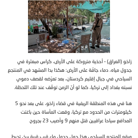
زاخو (العراق) – أحذية متروكة على الأرض، كراس مبعثرة في
جدول مياه، دماء جافّة على الأرض: هكذا بدا المشهد في المنتجع
السياحي في جبال إقليم كردستان، بعد تعرّضه لقصف دموي
نسبته بغداد إلى تركيا، كما لو أنّ الزمن توقّف عند تلك اللحظة.
هنا في هذه المنطقة الريفية في قضاء زاخو، على بعد نحو 5
كيلومترات من الحدود مع تركيا، وقعت المأساة حين باغتت
المدافع سياحا عراقيين قتل منهم 9 وأصيب 23 بجروح.
ويقع المنتجع السياحي هذا حول جدول ماء قرب قرية برخ، تحيط