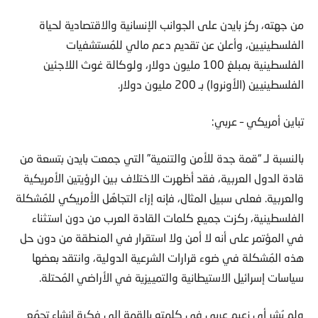
من جهته، ركز بايدن على الجوانب الإنسانية والاقتصادية لحياة
الفلسطينيين، وأعلن عن تقديم دعم مالي للمُستشفيات
الفلسطينية بمبلغ 100 مليون دولار، ولوكالة غوث اللاجئين
الفلسطينيين (الأونروا) بـ 200 مليون دولار.
تباين أمريكي – عربي:
بالنسبة لـ “قمة جدة للأمن والتنمية” التي جمعت بايدن بتسعة من
قادة الدول العربية، فقد أظهرت الاختلاف بين الرؤيتين الأمريكية
والعربية. فعلى سبيل المثال، فإنه إزاء التجاهُل الأمريكي للمُشكلة
الفلسطينية، ركزت جميع كلمات القادة العرب من دون استثناء
في المؤتمر على أنه لا أمن ولا استقرار في المنطقة من دون حل
هذه المُشكلة في ضوء قرارات الشرعية الدولية، وانتقد بعضها
سياسات إسرائيل الاستيطانية والتمييزية في الأراضي المُحتلة.
ولم يُشر أي زعيم عربي في كلمته بالقمة إلى فكرة إنشاء تجمُع