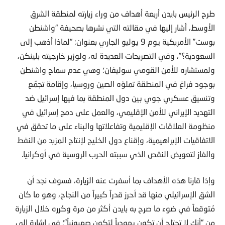
طرح الرئيس بايدن أربعة أهداف من وراء زيارته لمنطقة الشرق
الأوسط، أشار إليها في مقالته التي نشرها بصحيفة “واشنطن
بوست” الأمريكية يوم 9 يوليو الجاري بعنوان: “لماذا أذهب إلى
السعودية؟”، وفي التصريحات العديدة له، ولوزير خارجيته بلينكن،
ولمستشاره للأمن القومي سوليفان؛ وهي عدم سماح واشنطن
بوجود فراغ في المنطقة تملؤه الصين وروسيا، وإقامة تجمُع
وتنسيق عسكري جوي بين دول المنطقة بما فيها إسرائيل ضد
التهديد الإيراني للأمن الإقليمي، والعمل على دمج إسرائيل في
منظومة العلاقات الإقليمية وتفاعلاتها والبناء على ما تحقق في
الاتفاقيات الإبراهيمية، وإقناع دول الخليج لإنتاج المزيد من النفط
والغاز لتعويض النقص الذي سببته الحرب الروسية في أوكرانيا.
وإذا قارنا هذه الأهداف بما أسفرت عنه الزيارة، فسوف نجد أن
الشق الإسرائيلي منها قد أحرز قدراً كبيراً من النجاح، وهو ما كان
مُتوقعاً في ضوء ما صرح به بايدن أكثر من مرة وكرره خلال الزيارة
من “أنك لا تحتاج أن تكون يهودياً لتكون صهيونياً”؛ في إشارة إلى