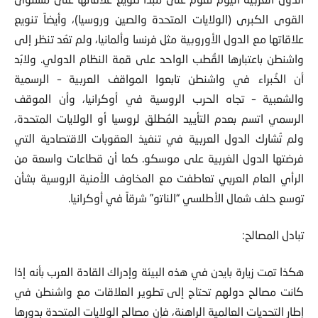
القوى الكبرى (الولايات المتحدة والصين وروسيا)، وأيضاً تنويع
علاقاتها مع الدول الأوروبية مثل فرنسا وألمانيا، ولم تعُد تنظر إلى
واشنطن باعتبارها القُطب الواحد على قمة النظام الدولي. ولابُد
أن الخُبراء في واشنطن تابعوا المواقف العربية – الرسمية
والشعبية – تجاه الحرب الروسية في أوكرانيا، وأن الموقف
الرسمي اتسم بعدم التأييد المُطلق لروسيا أو الولايات المتحدة،
ولم تُشارك الدول العربية في تنفيذ العقوبات الاقتصادية التي
فرضتها الدول الغربية على موسكو. كما أن قطاعات واسعة من
الرأي العام العربي تعاطفت مع المخاوف الأمنية الروسية بشأن
توسع حلف شمال الأطلسي “الناتو” شرقاً في أوكرانيا.
تبادل المصالح:
هكذا تمت زيارة بايدن في هذه البيئة وإدراك القادة العرب بأنه إذا
كانت مصالح دولهم تحتاج إلى تطوير العلاقات مع واشنطن في
إطار التحديات العالمية الراهنة، فإن مصالح الولايات المتحدة بدورها