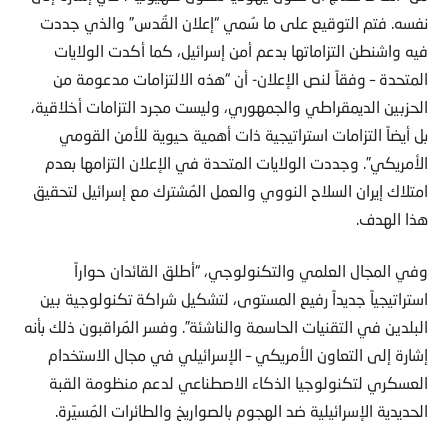
نفسه. فتم التوقيع على ما سُمي “إعلان القُدس” والذي جددت
فيه واشنطن التزاماتها بدعم أمن إسرائيل، كما أكدت الولايات
المتحدة – وفقاً لنص الإعلان- أن “هذه الالتزامات مدعومة من
الحزبين الديمقراطي والجمهوري، وليست مجرد التزامات أخلاقية،
بل أيضاً التزامات استراتيجية ذات أهمية حيوية للأمن القومي
الأمريكي”. وجددت الولايات المتحدة في الإعلان التزامها بعدم
امتلاك إيران السلاح النووي والعمل المُشترك مع إسرائيل لتحقيق
هذا الهدف.
وفي المجال العلمي والتكنولوجي، “أطلق القائدان حواراً
استراتيجياً جديداً رفيع المستوى، لتشكيل شراكة تكنولوجية بين
البلدين في التقنيات الحاسمة والناشئة”. وفسر المُراقبون ذلك بأنه
إشارة إلى التعاون الأمريكي – الإسرائيلي في مجال الاستخدام
العسكري لتكنولوجيا الذكاء الاصطناعي لدعم منظومة القبة
الحديدية الإسرائيلية ضد الهجوم بالصواريخ والطائرات المُسيّرة.