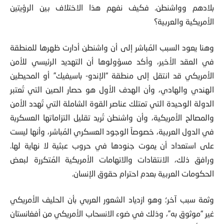
بلادهم وواشنطن. فكيف نفهم هذا الاختلاف بين الرؤيتين
الأمريكية والعربية؟
وهنا يعود السبب المُباشر إلى أن واشنطن أدارت ظهرها للمنطقة
في العقد الأخير، وأكد مسؤولوها أن التهديد الرئيسي للأمن
الأمريكي قد انتقل إلى منطقة “الإندو- باسيفيك” أو المحيطين
الهندي والهادي، وأن الهدف الأول هو حصار الصين التي تُعتبر
الدولة الوحيدة التي تمتلك عناصر القوة الشاملة التي تُهدد الأمن
والمصالح الأمريكية، وأن واشنطن تُريد تقليل التزاماتها العسكرية
في الدول العربية، خصوصاً الوجود العسكري المُباشر، وأنها ليست
على استعداد أن يموت جنودها في حروب عبثية لا نهاية لها.
ورافق ذلك، الانتقادات والاتهامات الأمريكية المُتكررة لبعض
الحكومات العربية بعدم احترام حقوق الإنسان.
وثمة سبب آخر؛ وهو ازدياد الشعور العربي بأن الحليف الأمريكي
غير “موثوق به”، وذلك في ضوء الانسحاب الأمريكي من أفغانستان