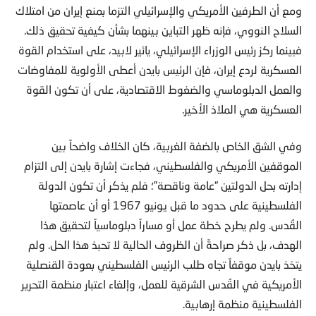
ومع أن الطرفين الأمريكي والإسرائيلي التزما بمنع إيران من امتلاك
السلاح النووي، فإنه ظهر التباين بينهما بشأن كيفية تحقيق ذلك.
فبينما ركز رئيس الوزراء الإسرائيلي، يائير لابيد، على استخدام القوة
العسكرية لردع إيران، فإن الرئيس بايدن أعطى الأولوية للمفاوضات
والعمل الدبلوماسي والضغوط الاقتصادية، على أن تكون القوة
العسكرية هي الملاذ الأخير.
وفي الشق الخاص بالضفة الغربية، كان الخلاف واضحاً بين
الموقفين الأمريكي والفلسطيني، فجاءت إشارة بايدن إلى التزام
إدارته بحل الدولتين “عامة وناقصة”؛ فلم يذكر أن تكون الدولة
الفلسطينية على حدود ما قبل يونيو 1967 أو أن عاصمتها
القُدس. ولم يطرح خطة عمل أو مساراً دبلوماسياً لتحقيق هذا
الهدف، بل ذكر صراحةً أن الظروف الحالية لا تحبذ هذا الحل. ولم
يتخذ بايدن موقفاً تجاه طلب الرئيس الفلسطيني بعودة القنصلية
الأمريكية في القُدس الشرقية للعمل، وإلغاء اعتبار منظمة التحرير
الفلسطينية منظمة إرهابية.