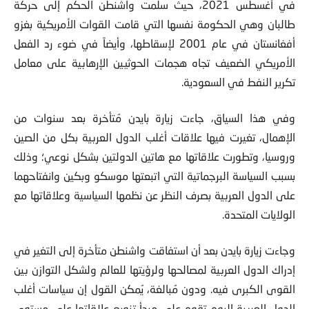
في أغسطس 2021، حيث سلمت واشنطن الحكم إلى حركة
طالبان وهي الحكومة نفسها التي قامت القوات الأمريكية بغزو
أفغانستان في عام 2001 لإسقاطها، وأيضاً في ضوء رد الفعل
الأمريكي الضعيف تجاه هجمات الحوثيين الإرهابية على معامل
تكرير النفط في السعودية.
وفي هذا السياق، جاءت زيارة بايدن مُتأخرة بعد سنوات من
الإهمال، تغيرت فيها علاقات أغلب الدول العربية بكل من الصين
وروسيا، وتطورت علاقاتها مع هاتين الدولتين بشكل نوعي؛ وذلك
بسبب السياسة البرجماتية التي اتبعتها موسكو وبكين وانفتاحهما
على الدول العربية بصرف النظر عن نظمها السياسية وعلاقاتها مع
الولايات المتحدة.
وجاءت زيارة بايدن بعد أن استفاقت واشنطن متأخرة إلى التغير في
إدراك الدول العربية لمصالحها ولرؤيتها للعالم ولشكل التوازن بين
القوى الكبرى فيه. ودون مُبالغة، يُمكن القول إن سياسات أغلب
الدول العربية اليوم تقوم على مبدأ تنويع علاقاتها على مستوى