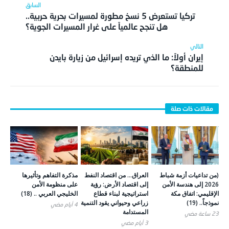
تركيا تستعرض 5 نسخ مطورة لمسيرات بحرية حربية..
هل تنجح عالمياً على غرار المسيرات الجوية؟
إيران أولاً: ما الذي تريده إسرائيل من زيارة بايدن
للمنطقة؟
(من تداعيات أزمة شباط
العراق… من اقتصاد النفط
مذكرة التفاهم وتأثيرها
2026 إلى هندسة الأمن
إلى اقتصاد الأرض: رؤية
على منظومة الأمن
الإقليمي: اتفاق مكة
استراتيجية لبناء قطاع
الخليجي العربي .. (18)
نموذجاً.. (19)
زراعي وحيواني يقود التنمية
4 أيام ‎مضي
المستدامة
23 ساعة ‎مضي
3 أيام ‎مضي