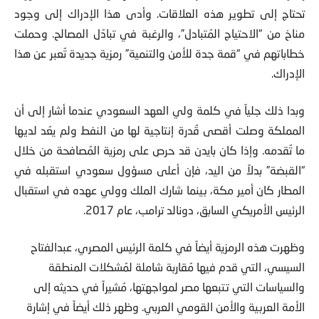
تحتاج إلى تطوير هذه العلاقات. وأدى هذا الإدراك إلى وجود
مناخ من “الاحتياج المُتبادل”، والرغبة في تبادُل المصالح. وحملت
خطاباتهم في “قمة جدة للأمن والتنمية” رمزية جديدة تُعبر عن هذا
الإدراك.
وبدا ذلك جلياً في كلمة ولي العهد السعودي عندما أشار إلى أن
المملكة وصلت أقصى قُدرة إنتاجية لها من النفط ولم يعُد لديها
ما تُقدمه. وإذا كان بايدن قد حرص على رمزية المُصافحة من خلال
“القبضة” بدلاً من اليد، فإن أعلى مسؤول سعودي استقبله في
المطار كان أمير مكة، بينما شارك الملك وولي عهده في استقبال
الرئيس الأمريكي السابق، دونالد ترامب، عام 2017.
وظهرت هذه الرمزية أيضاً في كلمة الرئيس المصري، عبدالفتاح
السيسي، التي قدم فيها مُقاربة شاملة لمُشكلات المنطقة
والسياسات التي تتبعها مصر لمواجهتها، مُشيراً في حديثه إلى
الأمة العربية والأمن القومي العربي. وظهر ذلك أيضاً في إشارة