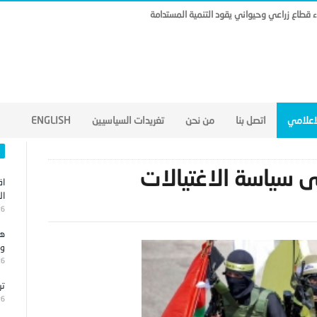
ناء قطاع زراعي وحيواني يقود التنمية المستدامة
لاعلامي
اتصل بنا
من نحن
تغريدات السياسيين
ENGLISH
لى سياسة الاغتيالات
اق
ال
26
هج
وا
26
تر
26