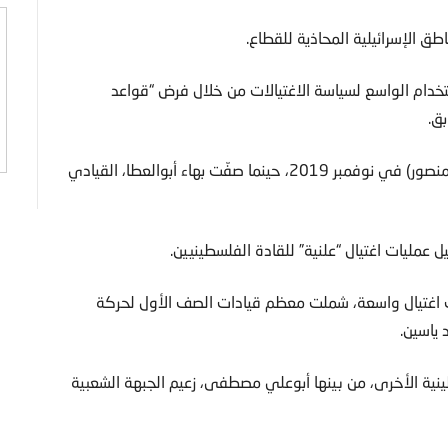
طق الإسرائيلية المحاذية للقطاع.
تخدام الواسع لسياسة الاغتيالات من خلال فرض “قواعد
ق.
وكانت آخر عملية اغتيال شنتها إسرائيل (قبل اغتيال الجعبري ومنصور) في نوفمبر 2019، حينما صفّت بهاء أبوالعطا، القيادي
– 2005)شنت إسرائيل عمليات اغتيال واسعة، شملت معظم قيادات الصف الأول لحركة
 ياسين.
ينية الأخرى، من بينها أبوعلي مصطفى، زعيم الجبهة الشعبية