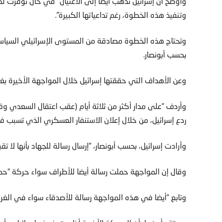
وأوضح أن إسرائيل تذهب أيضا إلى الاغتيال “في حال توفرت لدي
وتنفيذ هذه الخطوة، رغم تداعياتها الكبيرة”.
وتحتاج هذه الخطوة مصادقة من المستوى الإسرائيلي السياسي، 
بحسب أبونصار.
وعن الأهداف التي حققتها إسرائيل خلال المواجهة الأخيرة بغز
وأردف “على مدار أكثر من ثلاثة أيام (عقب اعتقال السعدي وق
ردع إسرائيل، من خلال إعلان الاستنفار العسكري الذي تسبب ف
وأرادت إسرائيل، بحسب أبونصار، “إرسال رسالة للجهاد بأنها لا 
وقال إن المواجهة حملت رسالة أيضا للأطراف سواء حركة “حماس” أ
وتابع “أيضا في هذه المواجهة رسالة للأصدقاء سواء في الغرب أ