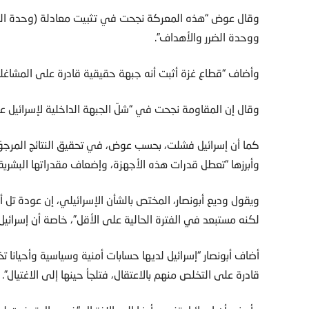
وقال عوض “هذه المعركة نجحت في تثبيت معادلة (وحدة السا
ووحدة الضرر والأهداف”.
وأضاف “قطاع غزة أثبت أنه جبهة حقيقية قادرة على المشاغلة 
وقال إن المقاومة نجحت في “شلّ الجبهة الداخلية لإسرائيل على
كما أن إسرائيل فشلت، بحسب عوض، في تحقيق النتائج المرجوّ
وأبرزها “تعطل قدرات هذه الأجهزة، وإضعاف مقدراتها البشرية
ويقول وديع أبونصار، المختص بالشأن الإسرائيلي، إن عودة تل 
لكنه مستبعد في الفترة الحالية على الأقل”، خاصة أن إسرائيل
أضاف أبونصار “إسرائيل لديها حسابات أمنية وسياسية وأحيانا 
قادرة على التخلص منهم بالاعتقال، فتلجأ حينها إلى الاغتيال”.