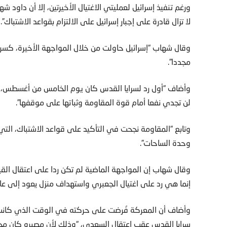
ورغم تنفيذ إسرائيل لعمليتي الاغتيال الأخيرتين، إلا أن داود
لا تزال قادرة على إجبار إسرائيل على الالتزام بقواعد الاشتباك”.
وقال شهاب “إسرائيل حاولت من خلال المواجهة الأخيرة، كسر قو
مجددا”.
وأضاف “أول رد لسرايا القدس كان يوم الخامس من أغسطس، السا
لن تجدي نفعا أمام قوة المقاومة وثباتها على موقفها”.
وحدة الساحات”.
وقال شهاب إن المواجهة الماضية لم تكن ردا على اعتقال ال
إنما هي رد على اغتيال الجعبري واستهداف منزل يعود إلى ع
وأضاف أن المعركة فُرضت على حركته في الوقت الذي كانت تتب
سرايا القدس عقب اعتقال السعدي، “وذلك لأن مصيره كان مجهو