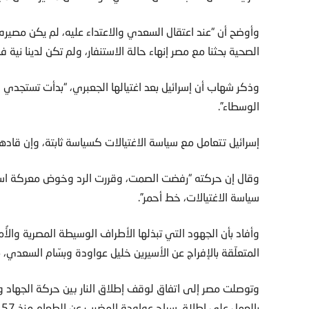
وأوضح أن “عند اعتقال السعدي والاعتداء عليه، لم يكن مصيره
الصحية بحثنا مع مصر إنهاء حالة الاستنفار، ولم تكن لدينا نية
وذكر شهاب أن إسرائيل بعد اغتيالها الجعبري، “بدأت تستجدي
الوسطاء”.
إسرائيل تتعامل مع سياسة الاغتيالات كسياسة ثابتة، وإن قاده
وقال إن حركته “رفضت الصمت، وقررت الرد وخوض معركة است
سياسة الاغتيالات، خط أحمر”.
وأفاد بأن الجهود التي تبذلها الأطراف الوسيطة المصرية والأُمم
المتعلّقة بالإفراج عن الأسيرين خليل عواودة وبسّام السعدي، 
وتوصلت مصر إلى اتفاق لوقف إطلاق النار بين حركة الجهاد و
بالعمل على إطلاق سراح عواودة المضرب عن الطعام منذ 157 يوما، والسعدي.