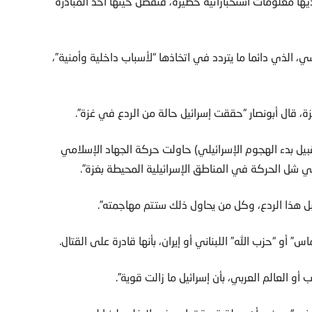
ها معلومات استخباراتية خطيرة، فتفضل حينها أخذ المبادرة
الذي دائما ما يتردد في اتخاذها “لأسباب داخلية وأمنية”،
ة، قال أبونصار “حققت إسرائيل حالة من الردع في غزة”.
بيل بدء الهجوم الإسرائيلي) حاولت حركة الجهاد الإسلامي
ي شل الحركة في المناطق الإسرائيلية المحيطة بغزة”.
تقبل هذا الردع، وكل من يحاول ذلك ستتم مهاجمته”.
و “حزب الله” اللبناني أو إيران، بأنها قادرة على القتال.
و العالم العربي، بأن إسرائيل ما زالت قوية”.