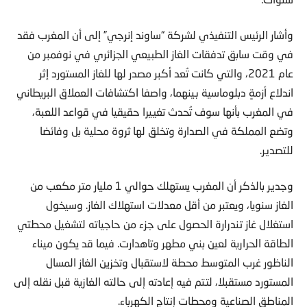
وأشار الرئيس التنفيذي لشركة “ساوند إنرجي” إلى أن المغرب فقد
في وقت سابق تدفقات الغاز الطبيعي الجزائري في نوفمبر من
عام 2021، والتي كانت تُعد أكبر مصدر لها للغاز المستورد إثر
اندلاع أزمةٍ دبلوماسية بينهما، واصفا اكتشافات العملاق البريطاني
في المغرب بأنها سوف تُحدث تغييرا حقيقيا في قواعد اللعبة،
وتضع المملكة في الصدارة وتخلق لها ثروة محلية بل وفائضا
للتصدير.
وجدير بالذكر أن المغرب يستهلك حوالي 1 مليار متر مكعب من
الغاز سنويا، ويعتبر من أقل معدلات استهلاك الغاز. وسيخول
استغلال غاز تندرارة الحصول على جزء من حاجياته لتشغيل محطتي
الطاقة الحرارية لعين بني مطهر وتاهدارت. فيما قد يكون ميناء
الناظور غرب المتوسط محطة لاستقبال وتخزين الغاز المسال
المستورد مستقبلا، لتتم فيه إعادته إلى حالته الغازية قبل نقله إلى
المناطق الصناعية ومحطات إنتاج الكهرباء.