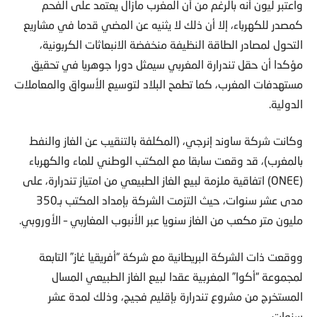
واعتبر ليون أنه بالرغم من أن المغرب مازال يعتمد على الفحم
كمصدر للكهرباء، إلا أن ذلك لا يثنيه عن المضي قدما في مشاريع
التحول لمصادر الطاقة النظيفة منخفضة الانبعاثات الكربونية،
مؤكدا أن حقل تندرارة المغربي سيمثل دورا جوهريا في تحقيق
مستهدفات المغرب، كما تطمح البلاد لتوسيع الأسواق والمعاملات
الدولية.
وكانت شركة ساوند إنرجي، (المكلفة بالتنقيب عن الغاز والنفط
بالمغرب)، قد وقعت سابقا مع المكتب الوطني للماء والكهرباء
(ONEE) اتفاقية ملزمة لبيع الغاز الطبيعي من امتياز تندرارة، على
مدى عشر سنوات، حيث التزمت الشركة بإمداد المكتب بـ350
مليون متر مكعب من الغاز سنويا عبر الأنبوب المغاربي – الأوروبي.
ووقعت ذات الشركة البريطانية مع شركة “أفريقيا غاز” التابعة
لمجموعة “أكوا” المغربية عقدا لبيع الغاز الطبيعي المسال
المستخرج من مشروع تندرارة بإقليم فجيج، وذلك لمدة عشر
سنوات.