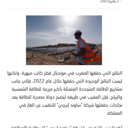
-
1 يناير,2023
النتائج التي حققها المغرب في مونديال قطر كانت مبهرة، ولكنها
ليست النتائج الوحيدة التي حققها خلال عام 2022. فإلى جانب
مشاريع الطاقة المتجددة المتمثلة بأكبر مزرعة للطاقة الشمسية
والرياح، فإن المغرب في طريقه ليصبح دولة مصدرة للطاقة بعد
نجاحات حققتها شركة “ساوند إنرجي” للتنقيب عن الغاز في
المملكة.
أكد الرئيس التنفيذي لشركة “ساوند إنرجي” البريطانية (المكلفة