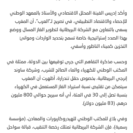
وأكد إدريس الفينة المحلل الاقتصادي والأستاذ بالمعهد الوطني
للإحصاء والاقتصاد التطبيقي، في تصريح لـ”العرب”، أن المغرب
يسعى بالتعاون مع الشركة البريطانية لتطوير الغاز المسال ووضع
بهذا الصدد إستراتيجية خاصة تسمح بتحديد الواردات وموانئ
التخزين كميناء الناظور وأسفي.
وحسب مذكرة التفاهم التي جرى توقيعها بين الدولة، ممثلة في
المكتب الوطني للكهرباء والماء الصالح للشرب، وشركة ساوند
إنرجي البريطانية، بخصوص حقل تندرارة، أظهرت أن المغرب
سيتمكن من تقليص نسبة استيراد الغاز المستعمل في الكهرباء
بنسبة تصل إلى 30 في المئة، أي أنه سيربح حوالي 800 مليون
درهم، (83 مليون دولار).
وفي بلاغ للمكتب الوطني للهيدروكاربورات والمعادن، (مؤسسة
رسمية)، فإن الشركة البريطانية تمتلك رخصة التنقيب، قبالة سواحل