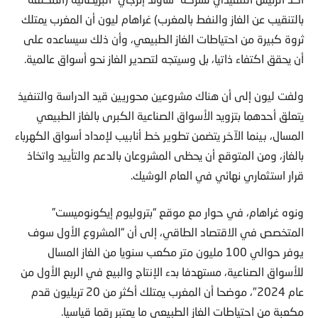
بالتنقيب عن الغاز والنفط بالمغرب) غراهام ليون أن المغرب يمتلك
ثروة كبيرة من احتياطات الغاز الطبيعي، وأن ذلك سيساعده على
أن يحقق اكتفاء ذاتيا، بل وسيتجه لتصدير الغاز نحو أسواق عالمية.
ولفت ليون إلى أن هناك مشروعين محوريين قيد الدراسة والتنفيذ
يتعلق أحدهما بتزويد الأسواق الصناعية الكبرى بالغاز الطبيعي
المسال، بينما الآخر يتضمن تطوير خط أنابيب لإمداد أسواق الكهرباء
بالغاز، ومن المتوقع أن يحظى المشروعان بالدعم والتأييد واتخاذ
قرار استثماري نهائي في العام الوشيك.
ونوه غراهام، في حوار مع موقع “بتروليوم إيكونوميست”
المتخصص في الاقتصاد الطاقي، إلى أن “المشروع الأول سوف
يوفر حوالي 100 مليون متر مكعب سنويا من الغاز المسال
للأسواق الصناعية، مستهدفا بدء الإنتاج والبيع في الربع الأول من
عام 2024″، موضحا أن المغرب يمتلك أكثر من 20 تريليون قدم
مكعبة من احتياطات الغاز الطبيعي ما يعتبر رقما قياسيا.