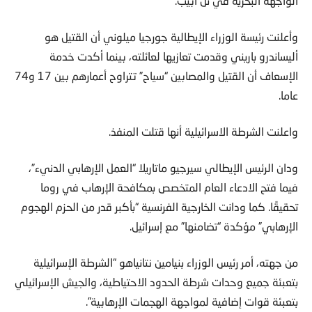
الواجهة البحريّة في تلّ أبيب.
وأعلنت رئيسة الوزراء الإيطالية جورجيا ميلوني أن القتيل هو
أليساندرو باريني وقدمت تعازيها لعائلته، بينما أكدت خدمة
الإسعاف أن القتيل والمصابين “سياح” تتراوح أعمارهم بين 17 و74
عاما.
واعلنت الشرطة الاسرائيلية أنها قتلت المنفذ.
ودان الرئيس الإيطالي سيرجيو ماتاريلا “العمل الإرهابي الدنيء”،
فيما فتح الادعاء العام المتخصص بمكافحة الإرهاب في روما
تحقيقًا. كما ودانت الخارجية الفرنسية “بأكبر قدر من الحزم الهجوم
الإرهابي” مؤكدة “تضامنها” مع إسرائيل.
من جهته، أمر رئيس الوزراء بنيامين نتانياهو “الشرطة الإسرائيلية
بتعبئة جميع وحدات شرطة الحدود الاحتياطية، والجيش الإسرائيلي
بتعبئة قوات إضافية لمواجهة الهجمات الإرهابية”.