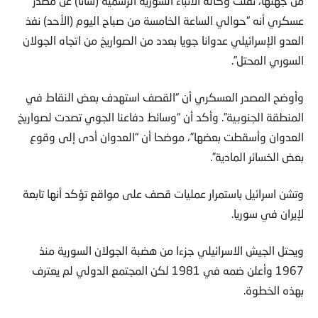
من جهتها، نقلت وكالة الأنباء السورية الرسمية (سانا) عن مصدر
عسكري أنه “حوالي الساعة الخامسة من صباح اليوم (الأحد) نفذ
العدو الإسرائيلي عدوانا جويا بعدد من الصواريخ من اتجاه الجولان
السوري المحتل”.
وأوضح المصدر العسكري أن “القصف استهدف بعض النقاط في
المنطقة الجنوبية”. وأكد أن “وسائط دفاعنا الجوي تصدت لصواريخ
العدوان وأسقطت بعضها”، موضحا أن “العدوان أدى إلى وقوع
بعض الخسائر المادية”.
وتشن اسرائيل باستمرار عمليات قصف على مواقع تؤكد أنها تابعة
لإيران في سوريا.
ويحتل الجيش الاسرائيلي جزءا من هضبة الجولان السورية منذ
1967 وأعلن ضمه في 1981 لكن المجتمع الدولي لم يعترف
بهذه الخطوة.