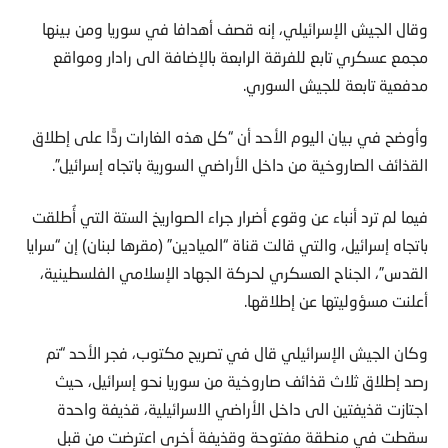
وقال الجيش الإسرائيلي، إنه قصف أهدافا في سوريا ومن بينها
مجمع عسكري تابع للفرقة الرابعة بالإضافة الى رادار ومواقع
مدفعية تابعة للجيش السوري.
وأوضح في بيان اليوم الأحد أن “كل هذه الغارات ردًّا على إطلاق
القذائف الصاروخية من داخل الأراضي السورية باتجاه إسرائيل”.
فيما لم ترد أنباء عن وقوع أضرار جراء الصواريخ الستة التي أُطلقت
باتجاه إسرائيل، والتي قالت قناة “الميادين” (مقرها لبنان) إن “سرايا
القدس”، الجناح العسكري لحركة الجهاد الإسلامي الفلسطينية،
أعلنت مسؤوليتها عن إطلاقها.
وكان الجيش الإسرائيلي قال في تصريح مكتوب، فجر الأحد “تم
رصد إطلاق ثلاث قذائف صاروخية من سوريا نحو إسرائيل، حيث
اجتازت قذيفتين الى داخل الأراضي الاسرائيلية، قذيفة واحدة
سقطت في منطقة مفتوحة وقذيفة أخرى اعترضت من قبل