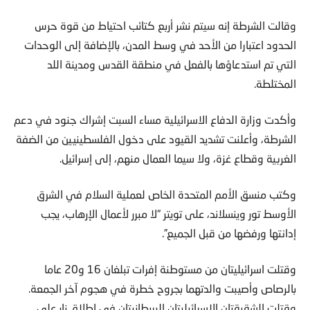
وقالت الشرطة إنه سيتم نشر أربع كتائب احتياط من قوة حرس
الحدود اعتبارا من الأحد في وسط المدن، بالإضافة إلى الوحدات
التي تم استدعاؤها بالفعل في منطقة القدس ومدينة اللد
المختلطة.
وأكدت وزارة الدفاع الاسرائيلية مساء السبت إشراك جنود في دعم
الشرطة، وأعلنت تشديد القيود على دخول الفلسطينيين من الضفة
الغربية وقطاع غزة، ولا سيما العمال منهم، إلى إسرائيل.
وكتب منسق الأمم المتحدة الخاص لعملية السلام في الشرق
الأوسط تور وينسلاند، على تويتر “لا مبرر لأعمال الإرهاب، يجب
إدانتها ورفضها من قبل الجميع”.
وقتلت اسرائيليتان من مستوطنة إفرات تبلغان 16 و20 عاما
بالرصاص وأصيبت والدتهما بجروح خطرة في هجوم آخر الجمعة.
وقتلت الشقيقتان الاسرائيليتان البريطانيتان في إطلاق نار على