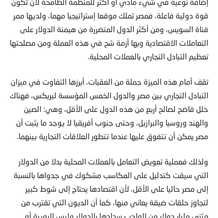
إضافة نوعية في شيء مادي أو أكثر للمنظمة الطامحة لأن تكون
قوة دولية فاعلة، فمصر تملك موقعا إستراتيجيا مهما، ولديها ممر
قناة السويس، ومن أكثر الدول المتضررة من هيمنة الدولار على
التعاملات الاقتصادية وبها أزمة شح في هذه العملة ومن مصلحتها
تعظيم التبادل التجاري بالعملات المحلية.
تقف أمام هذه الميزة جملة من العقبات، أبرزها التفاوت في ميزان
التبادل التجاري بين مصر والدول الخمس المؤسسة لبريكس، فهناك
خلل فاضح لصالح أربع من هذه الدول على الأقل، وهي: الصين
والهند وروسيا والبرازيل، وحتى جنوب أفريقيا لا يوجد ما يثبت أن
مصر يمكن أن تتفوق عليها عندما تتطور العلاقات التجارية بينهما.
ولذلك فعملية تعويض التعامل بالعملات المحلية بدلا من الدولار
التي سيقت كتدليل على المكاسب مشكوك في جدواها بالنسبة
إلى مصر حاليا على الأقل، لأن اقتصادها يحتاج إلى شوط كبير
لتجاوز حلقات ضيقة يعاني منها، كما أن الديون التي تقترب من
مئتي مليار دولار من الواجب سدادها بالدولار وليس الروبية أو