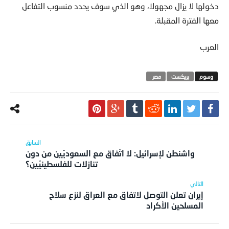
دخولها لا يزال مجهولا، وهو الذي سوف يحدد منسوب التفاعل
معها الفترة المقبلة.
العرب
بريكست
مصر‬ ‫
واشنطن لإسرائيل: لا اتّفاق مع السعوديّين من دون
تنازلات للفلسطينيّين؟
إيران تعلن التوصل لاتفاق مع العراق لنزع سلاح
المسلحين الأكراد