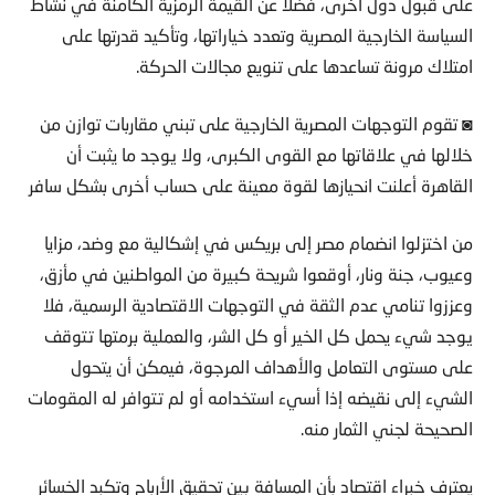
على قبول دول أخرى، فضلا عن القيمة الرمزية الكامنة في نشاط
السياسة الخارجية المصرية وتعدد خياراتها، وتأكيد قدرتها على
امتلاك مرونة تساعدها على تنويع مجالات الحركة.
◙ تقوم التوجهات المصرية الخارجية على تبني مقاربات توازن من
خلالها في علاقاتها مع القوى الكبرى، ولا يوجد ما يثبت أن
القاهرة أعلنت انحيازها لقوة معينة على حساب أخرى بشكل سافر
من اختزلوا انضمام مصر إلى بريكس في إشكالية مع وضد، مزايا
وعيوب، جنة ونار، أوقعوا شريحة كبيرة من المواطنين في مأزق،
وعززوا تنامي عدم الثقة في التوجهات الاقتصادية الرسمية، فلا
يوجد شيء يحمل كل الخير أو كل الشر، والعملية برمتها تتوقف
على مستوى التعامل والأهداف المرجوة، فيمكن أن يتحول
الشيء إلى نقيضه إذا أسيء استخدامه أو لم تتوافر له المقومات
الصحيحة لجني الثمار منه.
يعترف خبراء اقتصاد بأن المسافة بين تحقيق الأرباح وتكبد الخسائر