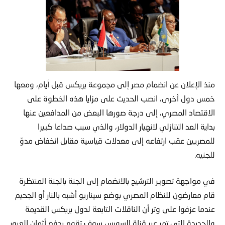
منذ الإعلان عن انضمام مصر إلى مجموعة بريكس قبل أيام، ومعها
خمس دول أخرى، انصب الحديث على مزايا هذه الخطوة على
الاقتصاد المصري، إلى درجة صورها البعض من المدافعين عنها
بداية العد التنازلي لانهيار الدولار، والذي سبب صداعا كبيرا
للمصريين عقب ارتفاعه إلى معدلات قياسية مقابل انخفاض مدوّ
للجنيه.
في مواجهة تصوير الترشيح بالانضمام إلى الجنة بالجنة المنتظرة
قام معارضون للنظام المصري بوضع سيناريو أشبه بالنار أو الجحيم
عندما عزفوا على وتر أن الناقلات التابعة لدول بريكس القديمة
والجديدة التي تمر عبر قناة السويس سوف تقوم بدفع أثمان العبور