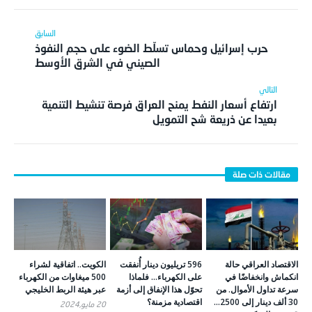
حرب إسرائيل وحماس تسلّط الضوء على حجم النفوذ
الصيني في الشرق الأوسط
ارتفاع أسعار النفط يمنح العراق فرصة تنشيط التنمية
بعيدا عن ذريعة شح التمويل
الاقتصاد العراقي حالة
596 تريليون دينار أُنفقت
الكويت.. اتفاقية لشراء
انكماش وانخفاضًا في
على الكهرباء… فلماذا
500 ميغاوات من الكهرباء
سرعة تداول الأموال. من
تحوّل هذا الإنفاق إلى أزمة
عبر هيئة الربط الخليجي
30 ألف دينار إلى 2500…
اقتصادية مزمنة؟
20 مايو,2024