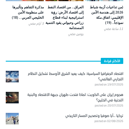
(من تداعيات أزمة شباط
العراق… من اقتصاد النفط
مذكرة التفاهم وتأثيرها
2026 إلى هندسة الأمن
إلى اقتصاد الأرض: رؤية
على منظومة الأمن
الإقليمي: اتفاق مكة
استراتيجية لبناء قطاع
الخليجي العربي .. (18)
نموذجاً.. (19)
زراعي وحيواني يقود التنمية
3 أيام ‎مضي
المستدامة
11 ساعة ‎مضي
يومين ‎مضي
الأكثر قراءة
اقتصاد الجغرافيا السياسية: كيف يعيد الشرق الأوسط تشكيل النظام
التجاري العالمي؟
posted on 19/07/2026
هجوم إيران على الكويت: لماذا فتحت طهران جبهة الاقتصاد والبنية
التحتية في الخليج؟
posted on 20/07/2026
تركيا …آيا صوفيا وتصحيح المسار التاريخي
posted on 02/08/2026