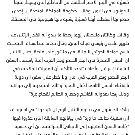
مُسيَّرة في البحر الأحمر انطلقت من المناطق التي يسيطر عليها
الحوثيون في اليمن. وقالت حكومة المملكة المتحدة إن إحدى
مدمراتها أسقطت أيضًا مُسيَّرة يشتبه بأنها هجومية في المنطقة.
وقالت وكالتان ملاحيتان إنهما رصدتا ما يبدو أنه انفجار الإثنين على
طريق ملاحي رئيسي قبالة اليمن. وقال محمد عبدالسلام، المتحدث
باسم جماعة الحوثي اليمنية، في منشور على منصة إكس الاثنين
إن السفن المبحرة في البحر الأحمر وبحر العرب آمنة باستثناء السفن
التابعة لإسرائيل. وأضاف “نجدد التأكيد أن الممرات الملاحية في
البحر الأحمر وبحر العرب في أمان ولا خطر على سفن أي دولة
باستثناء السفن التابعة لكيان العدو أو تلك المتوجهة إلى موانئه
وذلك ربطا بعدوانه الغاشم وحصاره الظالم لقطاع غزة”.
وأكد الحوثيون في بيانهم الإثنين أنهم لن يترددوا “في استهداف
أي سفينة تخالف ما ورد” في بياناتهم السابقة التي حذروا فيها
“كافة السفن المتجهة إلى الموانئ الإسرائيلية، من أي جنسية
كانت، من الملاحة في البحرين العربي والأحمر حتى إدخال ما