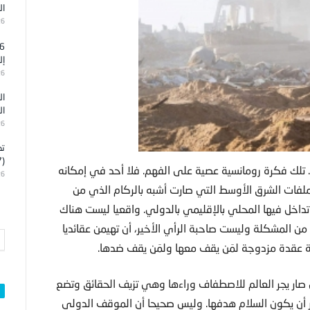
ال
26
إل
26
ال
ال
26
تد
(7)
 تلك فكرة رومانسية عصية على الفهم. فلا أحد في إمكانه
26
 ملفات الشرق الأوسط التي صارت أشبه بالركام الذي من
تداخل فيها المحلي بالإقليمي بالدولي. واقعيا ليست هناك
من المشكلة وليست صاحبة الرأي الأخير، أن تهيمن عقائديا
ة عقدة مزدوجة لمَن يقف معها ولمَن يقف ضدها.
ى صار يجر العالم للاصطفاف وراءها وهي تزيف الحقائق وتضع
ير أن يكون السلام هدفها. وليس صحيحا أن الموقف الدولي