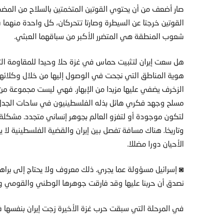
صار أضعف من أن يحتوي القوتين المتخمتين بالسلاح من المض
القوتين خرجتا عن السيطرة وصارتا تتحركان، كل واحدة منهما 
شعوب المنطقة هي المتضرر الأكبر من سباقهما العبثي.
هل سعت إيران لتثبيت حماس في غزة حلا وحيدا للمقاومة التي
هوية المناطق التي نجحت في الوصول إليها من خلال وكلائها
الزخرف يضفي عليها مزيدا من الإبهار. فهي ليست مجموعة من 
مسلح وجهد فكري هائل بذله الفلسطينيون في ساحات الجدل ا
لتكون موجودة أو لتغزو العالم بجوهر إنساني متجدد. مشكلة إي
وتاريخا. هناك مسافة تفصل بين إيران والقضية الفلسطينية لا 
الأحيان دورا مضللا.
◙ إسرائيل مسؤولة عما يجري. ذلك معروف ولا يحتاج إلى براهي
نصدق أن حربنا عليها وقد فارقت جوهرها الوطني والقومي وال
في المرحلة التي سبقت حرب غزة الأخيرة زجت إيران بنفسها 