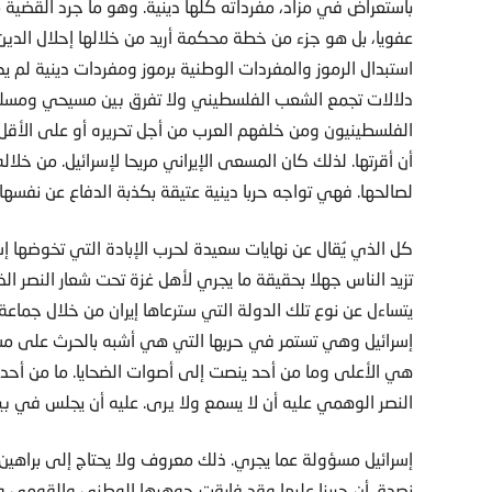
باستعراض في مزاد، مفرداته كلها دينية. وهو ما جرد القضية
عفويا، بل هو جزء من خطة محكمة أريد من خلالها إحلال الدين
استبدال الرموز والمفردات الوطنية برموز ومفردات دينية لم ي
دلالات تجمع الشعب الفلسطيني ولا تفرق بين مسيحي ومسلم.
الفلسطينيون ومن خلفهم العرب من أجل تحريره أو على الأقل ال
أن أقرتها. لذلك كان المسعى الإيراني مريحا لإسرائيل. من خل
لصالحها. فهي تواجه حربا دينية عتيقة بكذبة الدفاع عن نفسها 
كل الذي يُقال عن نهايات سعيدة لحرب الإبادة التي تخوضها 
تزيد الناس جهلا بحقيقة ما يجري لأهل غزة تحت شعار النصر ا
يتساءل عن نوع تلك الدولة التي سترعاها إيران من خلال جماعة ا
إسرائيل وهي تستمر في حربها التي هي أشبه بالحرث على مست
هي الأعلى وما من أحد ينصت إلى أصوات الضحايا. ما من أحد 
النصر الوهمي عليه أن لا يسمع ولا يرى. عليه أن يجلس في بي
إسرائيل مسؤولة عما يجري. ذلك معروف ولا يحتاج إلى براهين.
نصدق أن حربنا عليها وقد فارقت جوهرها الوطني والقومي وا