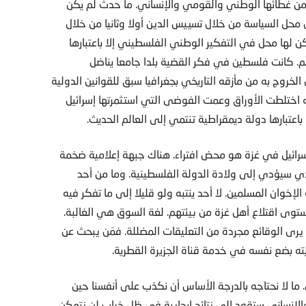
 من غطائها الوطني والقومي والإنساني. ما حدث لم يكن
 محل السياسة من خلال تسييس الدين أولا وثانيا من خلال
كن لها محل في التفكير الوطني الفلسطيني إلا باعتبارها
 كانت فلسطين في فكر القضية بلدا جامعا يناضل
خروج به من مأزقه التاريخي بجغرافيا سبق للقوانين الدولية
اله اختلطت الأوراق وعمت الفوضى التي استثمرتها إسرائيل
باعتبارها دولة ديمقراطية تنتمي إلى العالم الحديث.
إسرائيل في غزة هو محض افتراء. هناك جبهة إعلامية ضخمة
لذي سيؤدي إلى ولادة الدولة الفلسطينية. وما من أحد
لإخوان المسلمين. لا أحد ينتبه ولو قليلا إلى ما تفكر فيه
وى اقتلاع أهل غزة من بيئتهم. لغة السوق هي الغالبة.
يرى الوقائع مجردة من التعليقات المضللة. فمَن يبحث عن
ته بضع نفسه في خدمة قناة الجزيرة القطرية.
 ما لا نحتاجه بالدرجة الأساس أن نكذب على أنفسنا حين
لإنساني ستقود إلى نتائج إيجابية في ظل خراب لن نتمكن