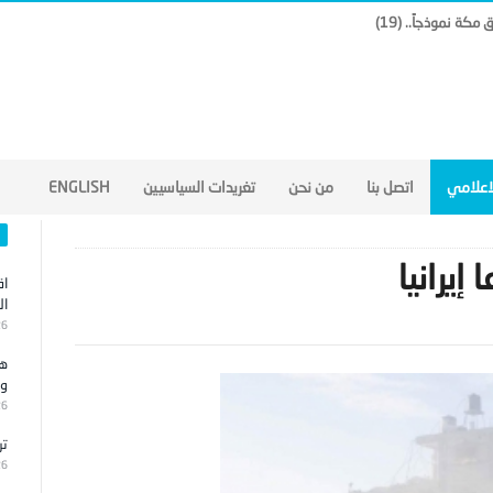
لاعلامي
اتصل بنا
من نحن
تغريدات السياسيين
ENGLISH
إيرانيا
اق
ال
26
هج
وا
26
تر
26