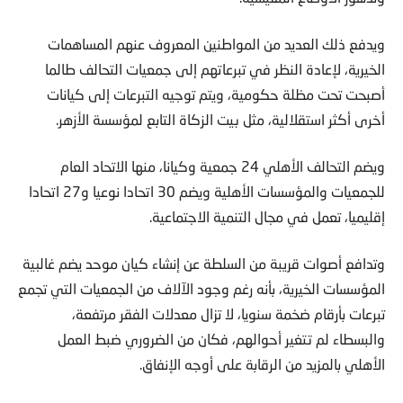
ويدفع ذلك العديد من المواطنين المعروف عنهم المساهمات
الخيرية، لإعادة النظر في تبرعاتهم إلى جمعيات التحالف طالما
أصبحت تحت مظلة حكومية، ويتم توجيه التبرعات إلى كيانات
أخرى أكثر استقلالية، مثل بيت الزكاة التابع لمؤسسة الأزهر.
ويضم التحالف الأهلي 24 جمعية وكيانا، منها الاتحاد العام
للجمعيات والمؤسسات الأهلية ويضم 30 اتحادا نوعيا و27 اتحادا
إقليميا، تعمل في مجال التنمية الاجتماعية.
وتدافع أصوات قريبة من السلطة عن إنشاء كيان موحد يضم غالبية
المؤسسات الخيرية، بأنه رغم وجود الآلاف من الجمعيات التي تجمع
تبرعات بأرقام ضخمة سنويا، لا تزال معدلات الفقر مرتفعة،
والبسطاء لم تتغير أحوالهم، فكان من الضروري ضبط العمل
الأهلي بالمزيد من الرقابة على أوجه الإنفاق.
وقال البرلماني ورئيس لجنة التضامن الاجتماعي بمجلس النواب