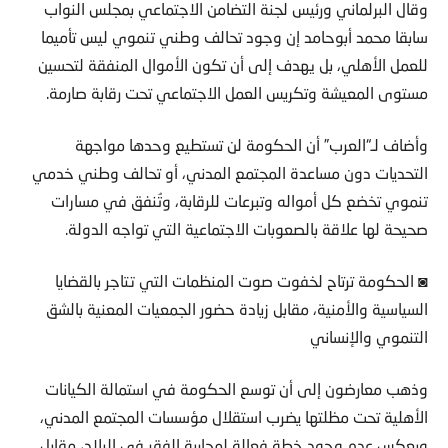
سابقا محمد أبوحامد إن وجود تحالف وطني تنموي ليس تأميما
للعمل الأهلي، بل يهدف إلى أن تكون الأموال المنفقة لتحسين
مستوى المعيشة وتكريس العمل الاجتماعي تحت رقابة صارمة.
وأضاف لـ“العرب” أن الحكومة لن تستطيع وحدها مواجهة
التحديات دون مساعدة المجتمع المدني، أو تحالف وطني خدمي
تنموي تخضع كل أمواله وتبرعات للرقابة، وتُنفق في مسارات
صحيحة لها علاقة بالصعوبات الاجتماعية التي تواجه الدولة.
◙ الحكومة ترتاح لخفوت صوت المنظمات التي تتاجر بالقضايا
السياسية والأمنية، مقابل زيادة حضور الجمعيات المعنية بالشق
التنموي والإنساني
وذهب معارضون إلى أن توسع الحكومة في استمالة الكيانات
الأهلية تحت مظلتها يضرب استقلال مؤسسات المجتمع المدني،
ويعكس عدم وجود خطة فعالة لمحاربة الفقر في البلاد، مقابل