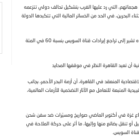
 هجماتهم، التي رد عليها الغرب بتشكيل تحالف دولي تتزعمه
ناء البحرين، في الحد من الخسائر المالية التي تتكبدها الدولة
وقال وزير المالية المصري محمد معيط الاثنين إن تقديرات بلاده تشير إلى تراجع إيرادات قناة السويس بنسبة 60 في المئة
نية أن تعيد القاهرة النظر في موقفها المحايد
ادية المنعقد في القاهرة، أن أزمة البحر الأحمر، بجانب
دية المتبعة للتعامل مع الآثار التضخمية للأزمات العالمية،
طاع غزة في أكتوبر الماضي صواريخ ومسيّرات ضد سفن شحن
ل أو تنقل بضائع منها وإليها، ما أثر على حركة الملاحة في
قناة السويس.