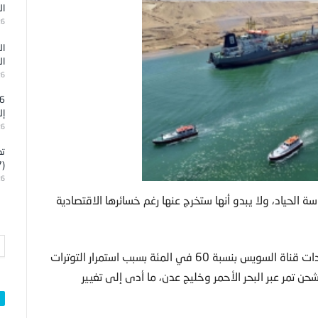
ال
26
ال
ال
26
إل
26
تد
(7)
26
ة الحياد، ولا يبدو أنها ستخرج عنها رغم خسائرها الاقتصادية
واعترفت القاهرة الإثنين بارتفاع خسائرها المالية، وانخفاض عائدات قناة السويس بنسبة 60 في المئة بسبب استمرار التوترات
 تمر عبر البحر الأحمر وخليج عدن، ما أدى إلى تغيير