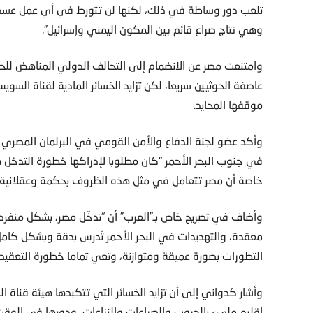
تلعب دور وساطة في ذلك، لكنها لن تتورط في أي عمل عسكر
وهي نتاج صراع قائم بين المكون اليمني وإسرائيل”.
وامتنعت مصر عن الانضمام إلى التحالف الدولي المناهض للحوث
عاصفة الحوثيين سريعا، لكن تزايد الخسائر المادية لقناة السوي
موقفها المحايد.
وأكد عضو لجنة الدفاع والأمن القومي في البرلمان المصري ي
في جنوب البحر الأحمر “كان مطلوبا لإدراكها خطورة التدخ
خاصة أن مصر تتعامل في مثل هذه الظروف بحكمة وعقلانية ش
وأضاف في تصريح خاص بـ”العرب” أن “تدخّل مصر، بشكل منفرد
معقدة، والتهديدات في البحر الأحمر تُدرس بدقة وبشكل كامل
التطورات بصورة عميقة ومتوازنة، وتعي تماما خطورة التعقيد
وأشار كدواني إلى أن تزايد الخسائر التي تتكبدها هيئة قناة
إقليم مليء بالحروب والصراعات والنزاعات، ودورها في الوقت 