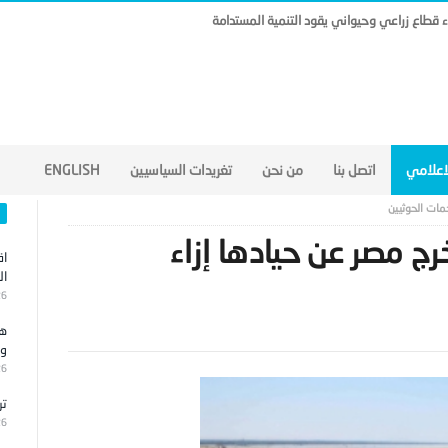
ناء قطاع زراعي وحيواني يقود التنمية المستدامة
لاعلامي
اتصل بنا
من نحن
تغريدات السياسيين
ENGLISH
جمات الحوثيين
رج مصر عن حيادها إزاء
اق
ال
26
هج
وا
26
تر
26